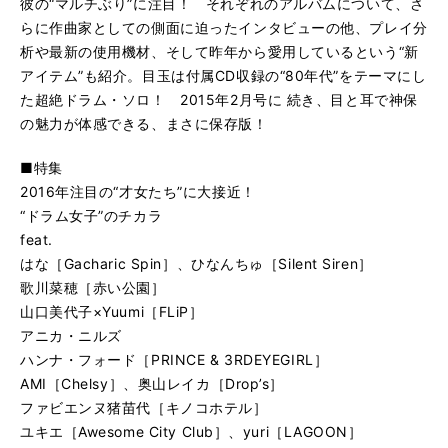
彼の“マルチぶり”に注目！ それぞれのアルバムについて、さ
らに作曲家としての側面に迫ったインタビューの他、プレイ分
析や最新の使用機材、そして昨年から愛用しているという“新
アイテム”も紹介。目玉は付属CD収録の“80年代”をテーマにし
た超絶ドラム・ソロ！ 2015年2月号に 続き、目と耳で神保
の魅力が体感できる、まさに保存版！
■特集
2016年注目の“才女たち”に大接近！
“ドラム女子”のチカラ
feat.
はな［Gacharic Spin］、ひなんちゅ［Silent Siren］
歌川菜穂［赤い公園］
山口美代子×Yuumi［FLiP］
アニカ・ニルズ
ハンナ・フォード［PRINCE & 3RDEYEGIRL］
AMI［Chelsy］、奥山レイカ［Drop’s］
ファビエンヌ猪苗代［キノコホテル］
ユキエ［Awesome City Club］、yuri［LAGOON］