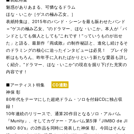
魅惑がありあまる、可憐なるドラム
ほな・いこか［ゲスの極み乙女。］
表紙特集は、2015年のバンド・シーンを最も賑わせたバンド
＝“ゲスの極み乙女。”のドラマー、ほな・いこか。本人が「バ
ンドとしても個人としても“これです！”っていうものが出せ
た」と語る、最新作『両成敗』の制作秘話と、進化し続けるそ
のドラミングの核心に迫ったインタビューは必見！ プレイ分
析はもちろん、昨年手に入れたばかりという新たな愛器も詳し
く紹介。“ドラマー、ほな・いこか”の現在を掘り下げた充実の
内容です！
■アーティスト特集
CD連動
神保 彰
80年代をテーマにした超絶ドラム・ソロを付録CDに独占収
録！
10年連続のリリースで、通算20作目となるソロ・アルバム
『Munity』、そしてカヴァー・アルバム第5弾『JIMBO de JI
MBO 80’s』の2作品を同時に発表した神保 彰。今回はそんな