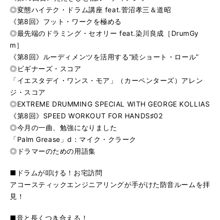
◎変態ハイテク・ドラム講座 feat.菅沼孝三＆道昭
《第8回》フット・ワークを極める
◎最先端のドラミング・セオリー feat.染川良成［DrumGy
m］
《第8回》ルーディメンツを活用する“続ショート・ロール”
◎ビギナーズ・スコア
「イエスタデイ・ワンス・モア」（カーペンターズ）アレン
ジ・スコア
◎EXTREME DRUMMING SPECIAL WITH GEORGE KOLLIAS
《第8回》SPEED WORKOUT FOR HANDS♯02
◎今月の一曲、勉強になりました
「Palm Grease」d：マイク・クラーク
◎ドラマーのための用語集
■ドラムが叩ける！お宅訪問
アコースティックエンジニアリングが手がけた防音ルームを拝
見！
■音と長くつき合える！