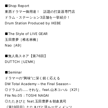
■Shop Report
東西ドラマー御用達！ 話題の打楽器専門店
ドラム・ステーション3店舗を一挙紹介！
Drum Station Produced by IKEBE
■The Style of LIVE GEAR
玉田豊夢［椎名林檎］
Nao［A9］
■無人島スネア【第76回】
DUTTCH［UZMK］
■Seminar
ドラマーの“興味”に深く鋭く応える
DM Total Academy～the Final Season～
◎ドラムの……それな。feat.山木コハル［X21］
File No.05：TOSHI NAGAI
◎たたきびと feat.玉田豊夢＆朝倉真司
《第19回目》たたきびと流ルーディメンツ