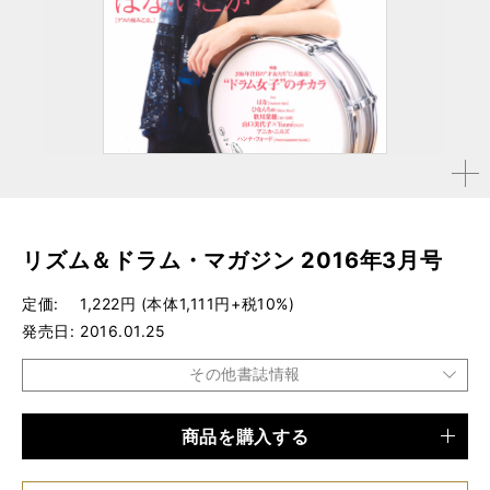
拡大す
る
リズム＆ドラム・マガジン 2016年3月号
定価
1,222円 (本体1,111円+税10%)
発売日
2016.01.25
その他書誌情報
商品を購入する
品種
雑誌
仕様
A4変形判 / 168ページ / CD付き