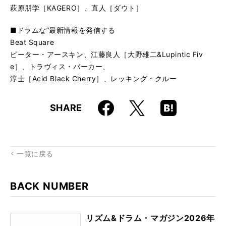
萩原朋学［KAGERO］、直人［ダウト］
■ドラムな”最新情報を発信する
Beat Square
ピーター・アースキン、江藤良人［大野雄二&Lupintic Fiv
e］、トラヴィス・バーカー、
淳士［Acid Black Cherry］、レッキング・クルー
Faceboo
Hatena
X
SHARE
k
Boo
kma
rk
一覧に戻る
BACK NUMBER
リズム&ドラム・マガジン2026年