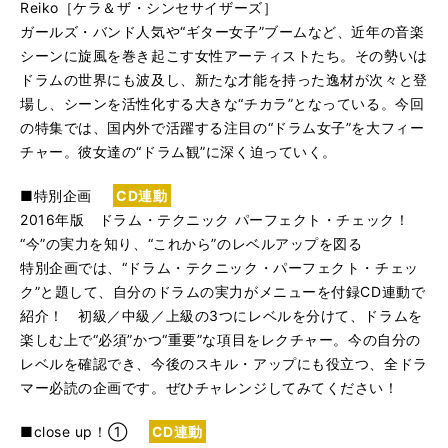
Reiko［ケラ＆ザ・シンセサイザーズ］
ガールズ・バンド人気や“ギター女子”ブームなど、近年の音楽
シーンに旋風を巻き起こす女性アーティストたち。その勢いは
ドラムの世界にも波及し、新たな才能を持った逸材が次々と登
場し、シーンを活性化する大きな“チカラ”となっている。今回
の特集では、国内外で活躍する注目の“ドラム女子”を大フィー
チャー。彼女達の“ドラム観”に深く迫っていく。
■特別企画
CD連動
2016年版 ドラム・テクニック パーフェクト・チェック！
“今”の実力を知り、“これから”のレベルアップを図る
特別企画では、“ドラム・テクニック・パーフェクト・チェッ
ク”と題して、自分のドラムの実力がメニューを付録CD連動で
紹介！ 初級／中級／上級の3つにレベルを分けて、ドラムを
楽しむ上で“必須”かつ“重要”な項目をレクチャー。今の自分の
レベルを確認でき、今後のスキル・アップにも役立つ、全ドラ
マー必読の企画です。ぜひチャレンジしてみてください！
■close up！①
CD連動