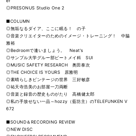
er
◎PRESONUS Studio One 2
■COLUMN
◎無垢なるダイア、ここに眠る！ の子
◎音楽クリエイターのためのイメージ・トレーニング！ 中脇
雅裕
◎Bedroomで逢いましょう。 Neat's
◎サンプル大学グルー部ビートメイ科 SUI
◎MUSIC SAFETY RESEARCH 奥田泰次
◎THE CHOICE IS YOURS 原雅明
◎素晴らしきビンテージの世界 三好敏彦
◎祐天寺浩美のお部屋一刀両断
◎音楽と録音の歴史ものがたり 高橋健太郎
◎私の手放せない一品～hozzy（藍坊主）のTELEFUNKEN V
672
■SOUND＆RECORDING REVIEW
◎NEW DISC