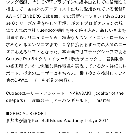
シング機能、そしてVSTプラグインの総本山としての信頼性も
相まって、国内外のアーティストたちに愛用されている老舗D
AW＝STEINBERG Cubase。その最新バージョンであるCuba
se 8シリーズが満を持して登場。ポストプロダクションの現
場で人気の同社Nuendoの機能を多く盛り込み、新しい音楽を
創造するクリエイターから、精密なサウンド・コントロールが
求められるエンジニアまで、音楽に携わるすべての人間のニー
ズに応えるソフトとなった。本企画ではフラッグシップである
Cubase Pro 8をクリエイターSUI氏がチェックし、音楽制作
の各工程でいかに快適な操作環境を実現しているかを詳細にレ
ポート。従来のユーザーはもちろん、乗り換えを検討している
他のDAWユーザーも必見の内容だ。
Cubaseユーザー・アンケート：NARASAKI（coaltar of the
deepers）、浜崎容子（アーバンギャルド）、marter
■SPECIAL REPORT
参加者が語るRed Bull Music Academy Tokyo 2014