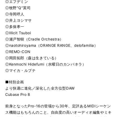
◎エフデミン
◎牧野"Q"英司
◎寺岡呼人
◎井上ヨシマサ
◎多保孝一
◎Illicit Tsuboi
◎瀬戸智樹（Cradle Orchestra）
◎naotohiroyama（ORANGE RANGE、delofamilia）
◎REMO-CON
◎岡田拓郎（森は生きている）
◎Kenmochi Hidefumi（水曜日のカンパネラ）
◎マイカ・ルブテ
■特別企画
より快適に進化／深化した全方位型DAW
Cubase Pro 8
前身となったPro-16の登場から30年、定評あるMIDIシーケン
ス機能はもちろんのこと、自由度の高いオーディオ編集やミキ