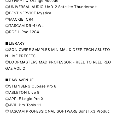
◎ZYNAPTIQ Orange Vocoder
◎UNIVERSAL AUDIO UAD-2 Satellite Thunderbolt
◎BEST SERVICE Mystica
◎MACKIE. CR4
◎TASCAM DR-44WL
◎RCF L-Pad 12CX
■LIBRARY
◎SONICWIRE SAMPLES MINIMAL & DEEP TECH ABLETO
N LIVE PRESETS
◎LOOPMASTERS MAD PROFESSOR - REEL TO REEL REG
GAE VOL 2
■DAW AVENUE
◎STEINBERG Cubase Pro 8
◎ABLETON Live 9
◎APPLE Logic Pro X
◎AVID Pro Tools 11
◎TASCAM PROFESSIONAL SOFTWARE Sonar X3 Produc