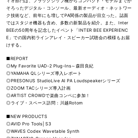
ィオ部門は、フラッグシップ機からコンパクト・モデルまでが
そろったデジタル・コンソール、最新オーディオ・ネットワー
ク技術など、前年にも増してPA関係の製品が目立った。誌面
ではスタジオ機器も含め、多数の新製品を紹介。また、Inter
BEEの50周年を記念したイベント「INTER BEE EXPERIENC
E」での国内初ラインアレイ・スピーカー試聴会の模様もお届
けする。
■REPORT
◎My Favorite UAD-2 Plug-Ins～森田良紀
◎YAMAHA QLシリーズ導入レポート
◎PRESONUS StudioLive AI PA Loudspeakerシリーズ
◎ZOOM TACシリーズ導入計画
◎ARTIST CROWDで楽曲コンペに参加！
◎ライブ・スペース訪問：川越Rotom
■NEW PRODUCTS
◎AVID Pro Tools│S3
◎WAVES Codex Wavetable Synth