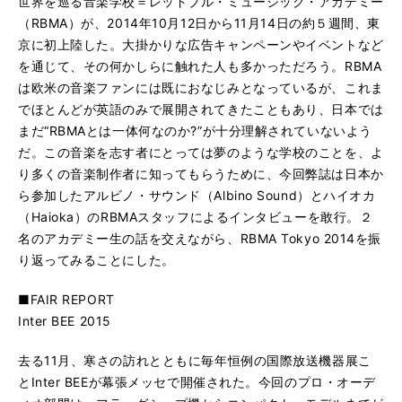
世界を巡る音楽学校＝レッドブル・ミュージック・アカデミー
（RBMA）が、2014年10月12日から11月14日の約５週間、東
京に初上陸した。大掛かりな広告キャンペーンやイベントなど
を通じて、その何かしらに触れた人も多かっただろう。RBMA
は欧米の音楽ファンには既におなじみとなっているが、これま
でほとんどが英語のみで展開されてきたこともあり、日本では
まだ“RBMAとは一体何なのか?”が十分理解されていないよう
だ。この音楽を志す者にとっては夢のような学校のことを、よ
り多くの音楽制作者に知ってもらうために、今回弊誌は日本か
ら参加したアルビノ・サウンド（Albino Sound）とハイオカ
（Haioka）のRBMAスタッフによるインタビューを敢行。２
名のアカデミー生の話を交えながら、RBMA Tokyo 2014を振
り返ってみることにした。
■FAIR REPORT
Inter BEE 2015
去る11月、寒さの訪れとともに毎年恒例の国際放送機器展こ
とInter BEEが幕張メッセで開催された。今回のプロ・オーデ