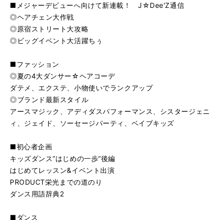
■メジャーデビューへ向けて新連載！ J☆Dee'Z通信
◎ヘアチェン大作戦
◎原宿ストリート大攻略
◎ビッグイベント大活躍ちぅ
■ファッション
◎夏の4大ダンサー☆ヘアコーデ
ダテメ、エクステ、小物使いでランクアップ
◎ブランド最新スタイル
アースマジック、アディダスパフォーマンス、シスタージェニ
ィ、ジェイド、ソーセージパーティ、ベイブキッズ
■初心者企画
キッズダンス“はじめの一歩”後編
はじめてレッスン&イベント出演
PRODUCT栄光までの道のり
ダンス用語辞典2
■ダンス