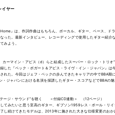
レイヤー
ome Home』は、作詞作曲はもちろん、ボーカル、ギター、ベース、
となった。最新インタビュー、レコーディングで使用したギター紹介
ってみよう。
、カーマイン・アピス（d）らと結成したスーパー・ロック・トリオ“ベ
録した『ベック・ボガート＆アピス・ライヴ・イン・ジャパン』は今
された。今回はジェフ・ベックの歩んできたキャリアの中でBBA期
ン・ジャパンにおける名演を採譜したギター・スコアなどでBBAの
ビンテージ・サウンド”を聴く ＜付録CD連動＞ （12ページ）
してみたいと思う至高のギター、ギブソン1959レス・ポール・リ
了し続けてきたモデルは、2013年に施された大きな仕様変更のお