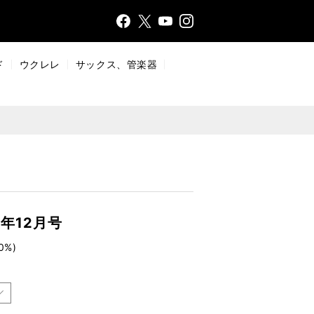
Face
Insta
X
YouT
bo
gr
ub
ok
a
e
ド
ウクレレ
サックス、管楽器
m
3年12月号
0%)