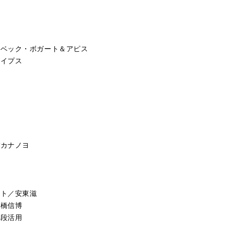
」ベック・ボガート＆アピス
ライプス
バカナノヨ
ント／安東滋
高橋信博
３段活用