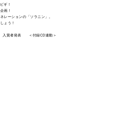
ビギ！
載企画！
ェネレーションの「ソラニン」。
ましょう！
ip Vol.7 入賞者発表 ＜付録CD連動＞