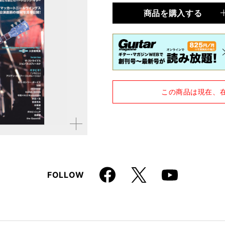
商品を購入する
品種
雑誌
仕様
A4変形判 / 274ページ /
この商品は現在、
拡大す
る
Faceboo
X
FOLLOW
Youtube
k