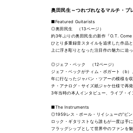
奥田民生～つれづれなるマルチ・プ
■Featured Guitarists
◎奥田民生 （13ページ）
約3年ぶりの奥田民生の新作『O.T. C
ひとり多重録音スタイルを追求した作品
上に浮き彫りとなった注目作の魅力に迫
◎ジェフ・ベック （12ページ）
ジェフ・ベックがティム・ボガート（b）
年に行なったジャパン・ツアーの模様を収
チ・アナログ・サイズ紙ジャケ仕様で再発
3年当時の本人インタビュー、ライブ・イ
■The Instruments
◎1959レス・ポール・リイシューの“
ロック・ギタリストなら誰もが一度は手に
フラッグシップとして世界中のファンを魅