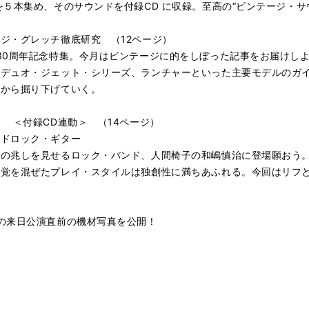
を５本集め、そのサウンドを付録CD に収録。至高の“ビンテージ・サ
ジ・グレッチ徹底研究 （12ページ）
30周年記念特集。今月はビンテージに的をしぼった記事をお届けしよ
、デュオ・ジェット・シリーズ、ランチャーといった主要モデルのガ
面から掘り下げていく。
 ＜付録CD連動＞ （14ページ）
ードロック・ギター
の兆しを見せるロック・バンド、人間椅子の和嶋慎治に登場願おう。7
感覚を混ぜたプレイ・スタイルは独創性に満ちあふれる。今回はリフ
の来日公演直前の機材写真を公開！