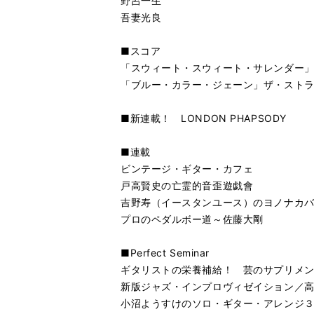
野呂一生
吾妻光良
■スコア
「スウィート・スウィート・サレンダー
「ブルー・カラー・ジェーン」ザ・スト
■新連載！ LONDON PHAPSODY
■連載
ビンテージ・ギター・カフェ
戸高賢史の亡霊的音歪遊戯會
吉野寿（イースタンユース）のヨノナカ
プロのペダルボー道～佐藤大剛
■Perfect Seminar
ギタリストの栄養補給！ 芸のサプリメ
新版ジャズ・インプロヴィゼイション／
小沼ようすけのソロ・ギター・アレンジ