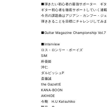
■弾きたい初心者の最強サポーター ギタ
ギター初心者を徹底サポートしていく連
今月の課題曲はアジアン・カンフー・ジ
弾ききることを目標にチャレンジしてみ
■Guitar Magazine Championsh
■Interview
ロス・ロンリー・ボーイズ
SiM
朴葵姫
沖仁
ダルビッシュP
斎藤誠
the GazettE
KANA-BOON
AKIHIDE
今剛 H.U Katsuhiko