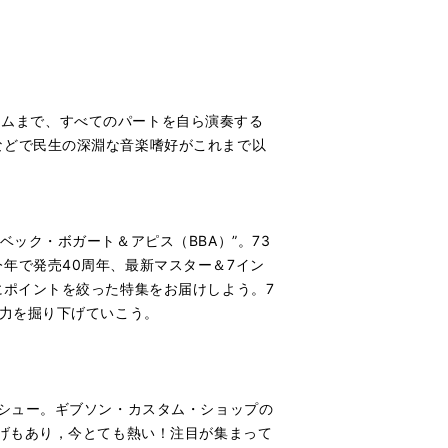
ドラムまで、すべてのパートを自ら演奏する
などで民生の深淵な音楽嗜好がこれまで以
ック・ボガート＆アピス（BBA）”。73
年で発売40周年、最新マスター＆7イン
にポイントを絞った特集をお届けしよう。7
魅力を掘り下げていこう。
イシュー。ギブソン・カスタム・ショップの
かげもあり，今とても熱い！注目が集まって