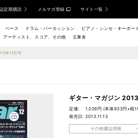
誌定期購読
メルマガ登録
サイト一覧
ベース
ドラム・パーカッション
ピアノ・シンセ・キーボー
アーティスト、スコア、その他
立東舎
13年12月号
ギター・マガジン 201
定価
1,026円 (本体933円+税1
発売日
2013.11.13
その他書誌情報