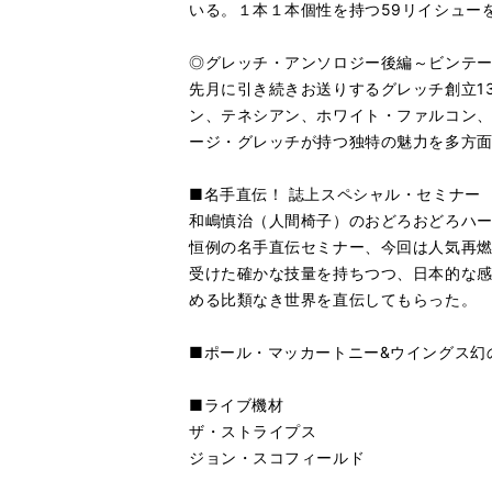
いる。１本１本個性を持つ59リイシュー
◎グレッチ・アンソロジー後編～ビンテー
先月に引き続きお送りするグレッチ創立1
ン、テネシアン、ホワイト・ファルコン
ージ・グレッチが持つ独特の魅力を多方
■名手直伝！ 誌上スペシャル・セミナー
和嶋慎治（人間椅子）のおどろおどろハ
恒例の名手直伝セミナー、今回は人気再燃
受けた確かな技量を持ちつつ、日本的な
める比類なき世界を直伝してもらった。
■ポール・マッカートニー&ウイングス幻
■ライブ機材
ザ・ストライプス
ジョン・スコフィールド