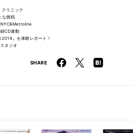
ギター・クリニック
新たな挑戦
Metroline
録CD連動
2014』を体験レポート！
・スタジオ
Faceboo
Hatena
X
SHARE
k
Boo
kma
rk