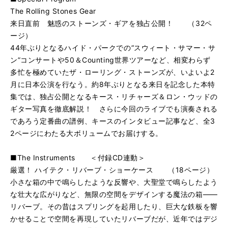
The Rolling Stones Gear
来日直前 魅惑のストーンズ・ギアを独占公開！ （32ペ
ージ）
44年ぶりとなるハイド・パークでの“スウィート・サマー・サ
ン”コンサートや50＆Counting世界ツアーなど、相変わらず
多忙を極めていたザ・ローリング・ストーンズが、いよいよ2
月に日本公演を行なう。約8年ぶりとなる来日を記念した本特
集では、独占公開となるキース・リチャーズ＆ロン・ウッドの
ギター写真を徹底解説！ さらに今回のライブでも演奏される
であろう定番曲の譜例、キースのインタビュー記事など、全3
2ページにわたる大ボリュームでお届けする。
■The Instruments ＜付録CD連動＞
厳選！ ハイテク・リバーブ・ショーケース （18ページ）
小さな箱の中で鳴らしたような反響や、大聖堂で鳴らしたよう
な壮大な広がりなど、無限の空間をデザインする魔法の箱――
リバーブ。その昔はスプリングを起用したり、巨大な鉄板を響
かせることで空間を再現していたリバーブだが、近年ではデジ