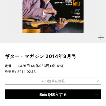
拡大す
る
ギター・マガジン 2014年3月号
定価
1,026円 (本体933円+税10%)
発売日
2014.02.13
その他書誌情報
商品を購入する
品種
雑誌
仕様
A4変形判 / 244ページ / CD付き