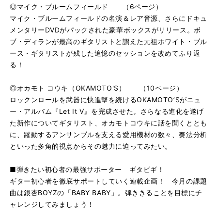
◎マイク・ブルームフィールド （6ページ）
マイク・ブルームフィールドの名演＆レア音源、さらにドキュ
メンタリーDVDがパックされた豪華ボックスがリリース。ボ
ブ・ディランが最高のギタリストと讃えた元祖ホワイト・ブル
ース・ギタリストが残した追憶のセッションを改めてふり返
る！
◎オカモト コウキ（OKAMOTO'S） （10ページ）
ロックンロールを武器に快進撃を続けるOKAMOTO’Sがニュ
ー・アルバム『Let It V』を完成させた。さらなる進化を遂げ
た新作についてギタリスト、オカモトコウキに話を聞くととも
に、躍動するアンサンブルを支える愛用機材の数々、奏法分析
といった多角的視点からその魅力に迫ってみたい。
■弾きたい初心者の最強サポーター ギタビギ！
ギター初心者を徹底サポートしていく連載企画！ 今月の課題
曲は銀杏BOYZの「BABY BABY」。弾ききることを目標にチ
ャレンジしてみましょう！