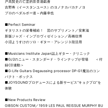
戸高賢史の亡霊的音歪遊戯會
吉野寿（イースタンユース）のヨノナカバカナノヨ
プロのペダルボー道～内藤幸也
■Perfect Seminar
ギタリストの栄養補給！ 芸のサプリメント／安東滋
新版ジャズ・インプロヴィゼイション／高橋信博
小沼ようすけのソロ・ギター・アレンジ３段活用
■Musicians Institute Japan誌上ギター・クリニック
■GJ2のニュー・スタンダード・ラインナップが登場 ＜付
録CD連動＞
■G-Life Guitars Degaussing processor DP-G1魔法のコン
パクト・ボックス
■JOYSOUNDプロデュースによる新サービス“キョクプロ”を
体験
■New Products Review
GIBSON CUSTOM／1959 LES PAUL REISSUE MURPHY BU