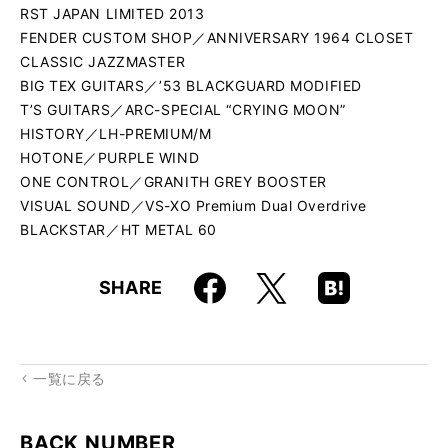
RST JAPAN LIMITED 2013
FENDER CUSTOM SHOP／ANNIVERSARY 1964 CLOSET
CLASSIC JAZZMASTER
BIG TEX GUITARS／’53 BLACKGUARD MODIFIED
T’S GUITARS／ARC-SPECIAL “CRYING MOON”
HISTORY／LH-PREMIUM/M
HOTONE／PURPLE WIND
ONE CONTROL／GRANITH GREY BOOSTER
VISUAL SOUND／VS-XO Premium Dual Overdrive
BLACKSTAR／HT METAL 60
Faceboo
Hatena
X
SHARE
k
Boo
kma
rk
一覧に戻る
BACK NUMBER