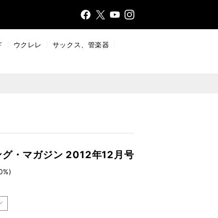
Face
Insta
X
YouT
bo
gr
ub
ok
a
e
ド
ウクレレ
サックス、管楽器
m
・マガジン 2012年12月号
0%)