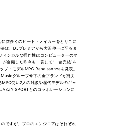
中心に数多くのビート・メイカーをとりこに
）手法は、DJプレミアから大沢伸一に至るま
フィジカルな操作性はコンピューターのマ
が台頭した昨今も一貫して“一台完結”を
・モデルMPC Renaissanceを発表。
inMusicグループ傘下の全ブランドが総力
するMPC使い2人の対談や歴代モデルのギャ
ZZY SPORTとのコラボレーションに
ものですが、プロのエンジニアはそれぞれ