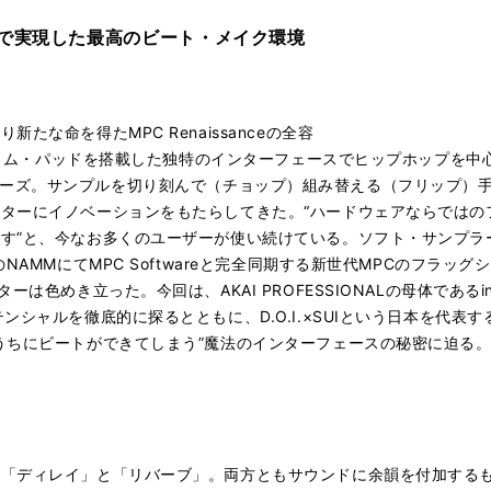
合で実現した最高のビート・メイク環境
な命を得たMPC Renaissanceの全容
6ドラム・パッドを搭載した独特のインターフェースでヒップホップを
 MPCシリーズ。サンプルを切り刻んで（チョップ）組み替える（フリップ
ターにイノベーションをもたらしてきた。“ハードウェアならではの
す”と、今なお多くのユーザーが使い続けている。ソフト・サンプラー
MMにてMPC Softwareと完全同期する新世代MPCのフラッグシップ
は色めき立った。今回は、AKAI PROFESSIONALの母体である
ンシャルを徹底的に探るとともに、D.O.I.×SUIという日本を代表
ちにビートができてしまう”魔法のインターフェースの秘密に迫る。JA
方
ー「ディレイ」と「リバーブ」。両方ともサウンドに余韻を付加する