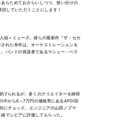
をあらためておさらいしつつ、使い分けの
に解説していただくことにします！
3人組＝ミューズ。彼らの最新作『ザ・セカ
作された本作は、オーケストレーションを
た。バンドの首謀者であるマシュー・ベラ
が挙げられるが、多くのクリエイターを納得
中から6～7万円の価格帯にあるAPOGE
質”を徹底的にチェック。エンジニアの山田ノブマ
目線でシビアに評価してもらった。