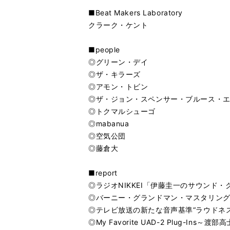
■Beat Makers Laboratory
クラーク・ケント
■people
◎グリーン・デイ
◎ザ・キラーズ
◎アモン・トビン
◎ザ・ジョン・スペンサー・ブルース・
◎トクマルシューゴ
◎mabanua
◎空気公団
◎藤倉大
■report
◎ラジオNIKKEI「伊藤圭一のサウンド・
◎バーニー・グランドマン・マスタリン
◎テレビ放送の新たな音声基準“ラウドネ
◎My Favorite UAD-2 Plug-Ins～渡部高