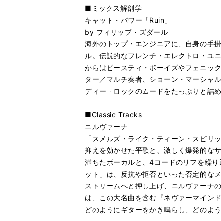
■ミックス解剖学
キャット・パワー「Ruin」
by フィリップ・ズダール
海外のトップ・エンジニアに、自身の手
ル。伝説的なフレンチ・エレクトロ・ユニ
からはビースティ・ボーイズやフェニッ
ター／マルチ奏者、ショーン・マーシャル
ディー・ロックのムードをたっぷりと詰め
■Classic Tracks
ニルヴァーナ
「スメルズ・ライク・ティーン・スピリ
抑えを効かせた平歌と、激しく爆発的な
満ちたボーカルと、4コードのリフを繰り
ット」は、反抗や拒否といった否定的なメ
ストリームへと押し上げ、ニルヴァーナの
は、この大名曲を含む『ネヴァーマイン
どのようにギターをかき鳴らし、どのよう