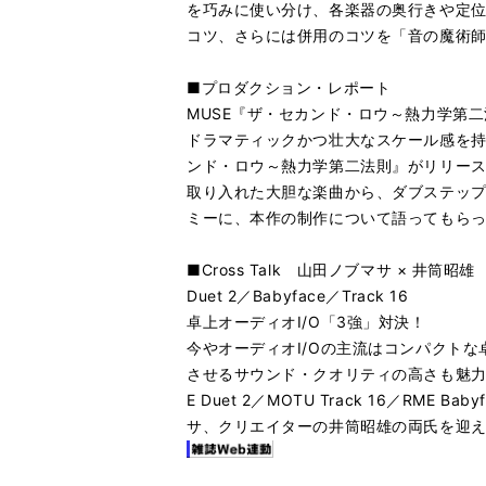
を巧みに使い分け、各楽器の奥行きや定
コツ、さらには併用のコツを「音の魔術師」
■プロダクション・レポート
MUSE『ザ・セカンド・ロウ～熱力学第
ドラマティックかつ壮大なスケール感を持
ンド・ロウ～熱力学第二法則』がリリー
取り入れた大胆な楽曲から、ダブステッ
ミーに、本作の制作について語ってもら
■Cross Talk 山田ノブマサ × 井筒昭雄
Duet 2／Babyface／Track 16
卓上オーディオI/O「3強」対決！
今やオーディオI/Oの主流はコンパクト
させるサウンド・クオリティの高さも魅力
E Duet 2／MOTU Track 16／R
サ、クリエイターの井筒昭雄の両氏を迎