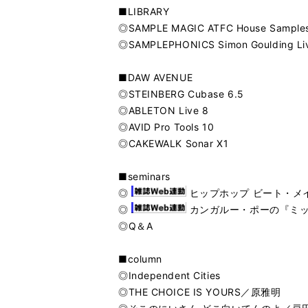
■LIBRARY
◎SAMPLE MAGIC ATFC House Sample
◎SAMPLEPHONICS Simon Goulding Live
■DAW AVENUE
◎STEINBERG Cubase 6.5
◎ABLETON Live 8
◎AVID Pro Tools 10
◎CAKEWALK Sonar X1
■seminars
◎
ヒップホップ ビート・メ
◎
カンガルー・ポーの『ミッ
◎Q＆A
■column
◎Independent Cities
◎THE CHOICE IS YOURS／原雅明