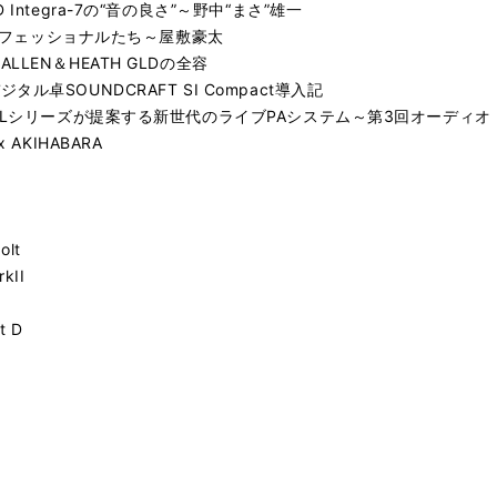
ntegra-7の“音の良さ”～野中“まさ”雄一
プロフェッショナルたち～屋敷豪太
EN＆HEATH GLDの全容
卓SOUNDCRAFT SI Compact導入記
CLシリーズが提案する新世代のライブPAシステム～第3回オーディオ・
AKIHABARA
olt
kII
t D