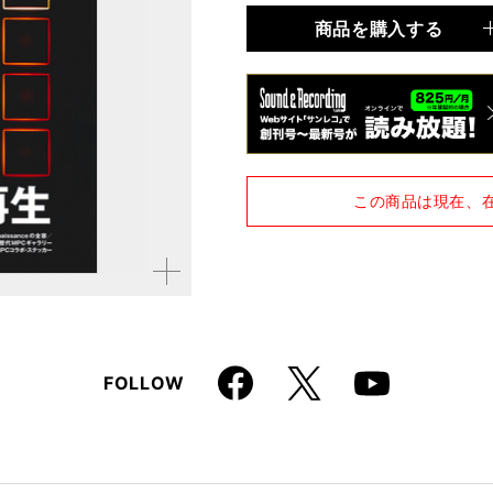
商品を購入する
品種
雑誌
仕様
A4変形判 / 248ページ 
この商品は現在、
拡大す
る
Faceboo
X
FOLLOW
Youtube
k