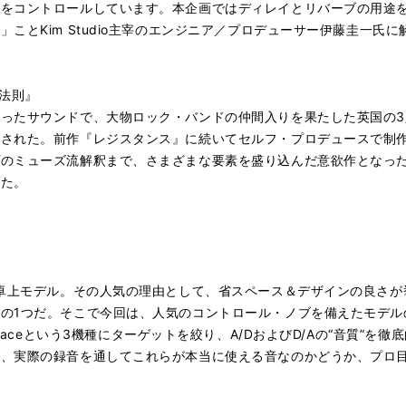
位をコントロールしています。本企画ではディレイとリバーブの用途
ことKim Studio主宰のエンジニア／プロデューサー伊藤圭一氏
二法則』
ったサウンドで、大物ロック・バンドの仲間入りを果たした英国の
スされた。前作『レジスタンス』に続いてセルフ・プロデュースで制
プのミューズ流解釈まで、さまざまな要素を盛り込んだ意欲作となっ
った。
な卓上モデル。その人気の理由として、省スペース＆デザインの良さ
の1つだ。そこで今回は、人気のコントロール・ノブを備えたモデルの
ME Babyfaceという3機種にターゲットを絞り、A/DおよびD/Aの“音
え、実際の録音を通してこれらが本当に使える音なのかどうか、プロ