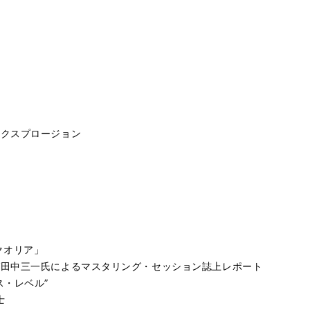
エクスプロージョン
クオリア」
グ田中三一氏によるマスタリング・セッション誌上レポート
ス・レベル”
士