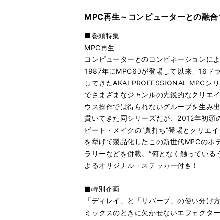
MPC再生～コンピューターとの融
■巻頭特集
MPC再生
コンピューターとのコンビネーションにより新た
1987年にMPC60が登場して以来、1
してきたAKAI PROFESSIONAL
でさまざまなジャンルの先鋭的なクリエイ
ウス操作では得られないグルーブを生み出
貫いてきた同シリーズだが、2012年初頭のNA
ビート・メイクの“真打ち”登場とクリエイター
を挙げて製品化したこの新世代MPCのポテ
ラリーなどを併載。“何となく触っているう
よるオリジナル・ステッカー付き！
■特別企画
「ディレイ」と「リバーブ」の使い分け
ミックスのときに欠かせないエフェクタ