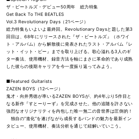
ザ・ビートルズ・デビュー50周年 総力特集
Get Back To THE BEATLES
Vol.3 Revolutionary Days（21ページ）
総力特集もいよいよ最終回。Revolutionary Daysと題した第3
回目は、68年にリリースされた『ザ・ビートルズ』（ホワイ
ト・アルバム）から解散後に発表されたラスト・アルバム『レ
ット・イット・ビー』までを取り上げる。歌心溢れる3人のギ
ター奏法、使用機材、録音方法を軸にまさに革命的であり成熟
した彼らの後期キャリアを今一度振り返ってみよう。
■Featured Guitarists
ZAZEN BOYS（12ページ）
鬼才・向井秀徳が率いるZAZEN BOYSが、約4年ぶり5作目と
なる新作『すとーりーず』を完成させた。他の追随を許さない
強烈なオリジナリティを内包した唯一無二の音世界は圧倒的！
独自の“進化”を遂げながら成長するバンドの魅力を最新イン
タビュー、使用機材、奏法分析を通じて紐解いていこう。