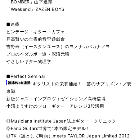
「BOMBER」山下達郎
「Weekend」ZAZEN BOYS
■連載
ビンテージ・ギター・カフェ
戸高賢史の亡霊的音歪遊戯會
吉野寿（イースタンユース）のヨノナカバカナノヨ
プロのペダルボー道～深沼元昭
やさしいギター物理学
■Perfect Seminar
ギタリストの栄養補給！ 芸のサプリメント／安
東滋
新版ジャズ・インプロヴィゼイション／高橋信博
小沼ようすけのソロ・ギター・アレンジ3段活用
◎Musicians Institute Japan誌上ギター・クリニック
◎Fano Guitars世界で1本の限定モデル！
◎TK（凛として時雨）meets TAYLOR Japan Limited 2012