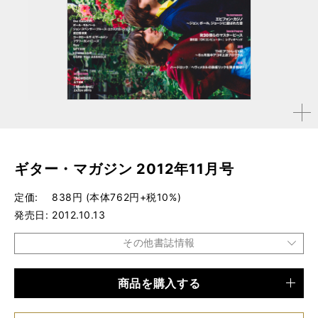
拡大す
る
ギター・マガジン 2012年11月号
定価
838円 (本体762円+税10%)
発売日
2012.10.13
その他書誌情報
商品を購入する
品種
雑誌
仕様
A4変形判 / 272ページ