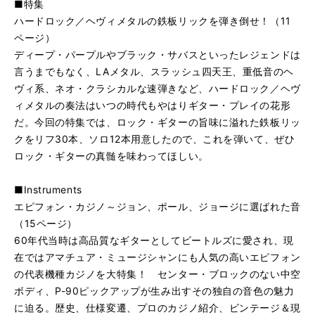
■特集
ハードロック／ヘヴィメタルの鉄板リックを弾き倒せ！（11
ページ）
ディープ・パープルやブラック・サバスといったレジェンドは
言うまでもなく、LAメタル、スラッシュ四天王、重低音のヘ
ヴィ系、ネオ・クラシカルな速弾きなど、ハードロック／ヘヴ
ィメタルの奏法はいつの時代もやはりギター・プレイの花形
だ。今回の特集では、ロック・ギターの旨味に溢れた鉄板リッ
クをリフ30本、ソロ12本用意したので、これを弾いて、ぜひ
ロック・ギターの真髄を味わってほしい。
■Instruments
エピフォン・カジノ～ジョン、ポール、ジョージに選ばれた音
（15ページ）
60年代当時は高品質なギターとしてビートルズに愛され、現
在ではアマチュア・ミュージシャンにも人気の高いエピフォン
の代表機種カジノを大特集！ センター・ブロックのない中空
ボディ、P-90ピックアップが生み出すその独自の音色の魅力
に迫る。歴史、仕様変遷、プロのカジノ紹介、ビンテージ＆現