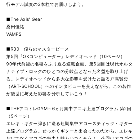
行モデル試奏の3本柱でお届けしよう。
■The Axis' Gear
桑田佳祐
VAMPS
■R30 僕らのマスターピース
第5回『OKコンピューター』レディオヘッド（10ページ）
90年代前後の名盤をふり返る連載企画、第6回目は現代オルタ
ナティブ・ロックのひとつの分岐点となった名盤を取り上げ
る。レディオヘッドから多大な影響を受けたと語る戸高賢史
（ART-SCHOOL）へのインタビューを交えながら、この名作
が後世に与えた影響を分析していこう！
■THEアコトレGYM～6ヵ月集中アコギ上達プログラム 第2回
（9ページ）
エレキ・ギター弾きに送る短期集中アコースティック・ギター
上達プログラム。せっかくギターと出会ったのだから、エレキ
だけでなくアコギの魅力も味わいつくそう！ 今回はアコギの