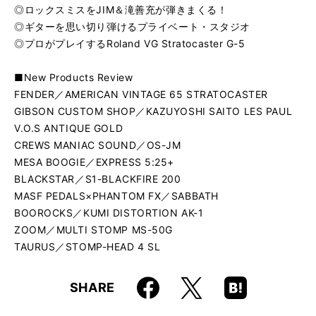
◎ロックスミスをJIM＆滝善充が弾きまくる！
◎ギターを思い切り弾けるプライベート・スタジオ
◎プロがプレイするRoland VG Stratocaster G-5
■New Products Review
FENDER／AMERICAN VINTAGE 65 STRATOCASTER
GIBSON CUSTOM SHOP／KAZUYOSHI SAITO LES PAUL
V.O.S ANTIQUE GOLD
CREWS MANIAC SOUND／OS-JM
MESA BOOGIE／EXPRESS 5:25+
BLACKSTAR／S1-BLACKFIRE 200
MASF PEDALS×PHANTOM FX／SABBATH
BOOROCKS／KUMI DISTORTION AK-1
ZOOM／MULTI STOMP MS-50G
TAURUS／STOMP-HEAD 4 SL
Faceboo
Hatena
X
SHARE
k
Boo
kma