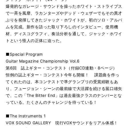
爆発的なガレージ・サウンドを操ったホワイト・ストライプス
で一斉を風靡、ラカンターズやデッド・ウェザーでもその異才
ぶりを発揮してきたジャック・ホワイトが、初のソロ・アルバ
ムを完成。新作を語った取り下ろしのインタビュー、使用機
材、ディスコグラフィ、奏法分析を通して、ジャック・ホワイ
トという怪人の正体に迫った。
■Special Program
Guitar Magazine Championship Vol.6
第6回 誌上ギター・コンテスト（付録CD連動・8ページ）
恒例の誌上ギター・コンテスト今年も開催！ 課題曲を作っ
てくれたのは、本コンテストで準グランプリの受賞経験もあ
り、フュージョン・シーンの最前線で大活躍を続ける菰口雄矢
で、この「The Bitter End」は過去最強クラスのナンバーとな
っている。たくさんのチャレンジを待っている！
■The Instruments 1
VOX SOUND GALLERY 現行VOXサウンドをリアル体感！