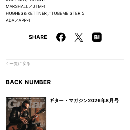
MARSHALL／JTM-1
HUGHES＆KETTNER／TUBEMEISTER 5
ADA／APP-1
Faceboo
Hatena
X
SHARE
k
Boo
kma
rk
一覧に戻る
BACK NUMBER
ギター・マガジン2026年8月号