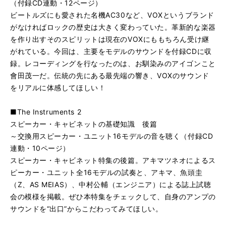
（付録CD連動・12ページ）
ビートルズにも愛された名機AC30など、VOXというブランド
がなければロックの歴史は大きく変わっていた。革新的な楽器
を作り出すそのスピリットは現在のVOXにももちろん受け継
がれている。今回は、主要をモデルのサウンドを付録CDに収
録。レコーディングを行なったのは、お馴染みのアイゴンこと
會田茂一だ。伝統の先にある最先端の響き、VOXのサウンド
をリアルに体感してほしい！
■The Instruments 2
スピーカー・キャビネットの基礎知識 後篇
～交換用スピーカー・ユニット16モデルの音を聴く（付録CD
連動・10ページ）
スピーカー・キャビネット特集の後篇。アキマツネオによるス
ピーカー・ユニット全16モデルの試奏と、アキマ、魚頭圭
（Z、AS MEIAS）、中村公輔（エンジニア）による誌上試聴
会の模様を掲載。ぜひ本特集をチェックして、自身のアンプの
サウンドを“出口”からこだわってみてほしい。