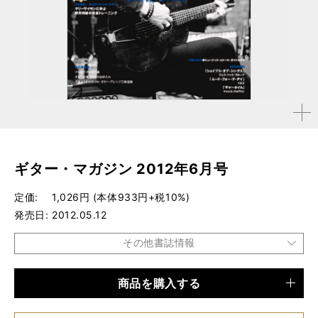
拡大す
る
ギター・マガジン 2012年6月号
定価
1,026円 (本体933円+税10%)
発売日
2012.05.12
その他書誌情報
商品を購入する
品種
雑誌
仕様
A4変形判 / 268ページ / CD・小冊子付き