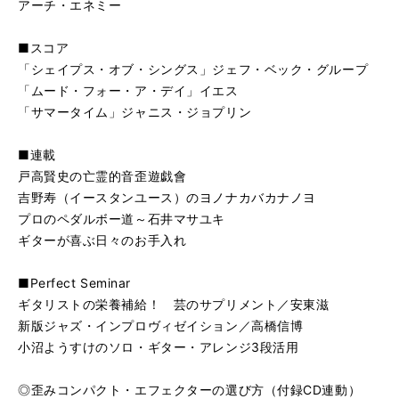
アーチ・エネミー
■スコア
「シェイプス・オブ・シングス」ジェフ・ベック・グループ
「ムード・フォー・ア・デイ」イエス
「サマータイム」ジャニス・ジョプリン
■連載
戸高賢史の亡霊的音歪遊戯會
吉野寿（イースタンユース）のヨノナカバカナノヨ
プロのペダルボー道～石井マサユキ
ギターが喜ぶ日々のお手入れ
■Perfect Seminar
ギタリストの栄養補給！ 芸のサプリメント／安東滋
新版ジャズ・インプロヴィゼイション／高橋信博
小沼ようすけのソロ・ギター・アレンジ3段活用
◎歪みコンパクト・エフェクターの選び方（付録CD連動）