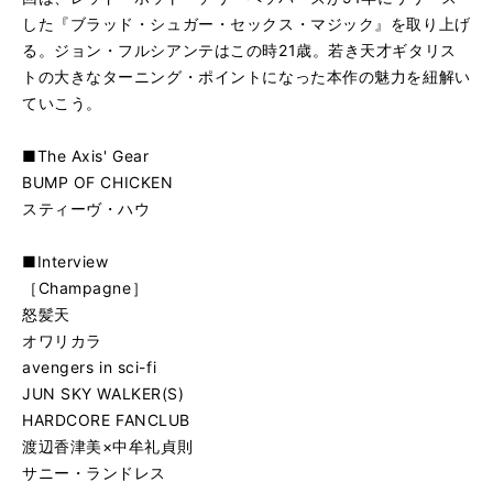
した『ブラッド・シュガー・セックス・マジック』を取り上げ
る。ジョン・フルシアンテはこの時21歳。若き天才ギタリス
トの大きなターニング・ポイントになった本作の魅力を紐解い
ていこう。
■The Axis' Gear
BUMP OF CHICKEN
スティーヴ・ハウ
■Interview
［Champagne］
怒髪天
オワリカラ
avengers in sci-fi
JUN SKY WALKER(S)
HARDCORE FANCLUB
渡辺香津美×中牟礼貞則
サニー・ランドレス