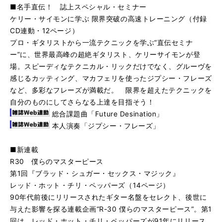
■名手直伝！ 誌上スペシャル・セミナー
ケリー・サイモンに学ぶ 限界突破の高速トレーニング（付録
CD連動・12ページ）
プロ・ギタリストから一流テクニックを学ぶ“直伝セミナ
ー”に、世界最高峰の超絶ギタリスト、ケリーサイモンが登
場。スピーディなテクニカル・リックだけでなく、グルーヴを
感じるカッティング、マカフェリを使ったジプシー・フレーズ
など、多彩なフレーズが満載だ。 限界を超えたテクニックを
自分のものにしてさらなる上達を目指そう！
総合課題曲「Future Desination」
本人演奏「ジプシー・フレーズ」
■新連載
R30 僕らのマスターピース
第1回『ブラッド・シュガー・セックス・マジック』
レッド・ホット・チリ・ペッパーズ（14ページ）
90年代前後にリリースされたギター名盤をセレクト、後世に
与えた影響を探る連載企画“R-30 僕らのマスターピース”。第1
回は、レッド・ホット・チリ・ペッパーズが91年にリリース