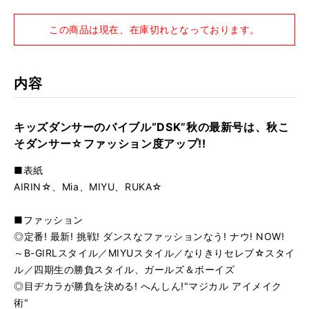
この商品は現在、在庫切れとなっております。
内容
キッズダンサーのバイブル“DSK”秋の最新号は、秋こ
そダンサー☆ファッション度アップ!!
■表紙
AIRIN☆、Mia、MIYU、RUKA☆
■ファッション
◎定番! 最新! 挑戦! ダンスなファッションなう! ナウ! NOW!
～B-GIRLスタイル／MIYUスタイル／なりきりセレブ☆スタイ
ル／四期生の勝負スタイル、ガールズ＆ボーイズ
◎目ヂカラが勝負を決める! へんしん!"マジカル アイメイク
術"