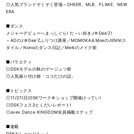
◎人気ブランドぞくぞく登場～CHEER、MLB、FLAKE、NEW
ERA
■ダンス
メジャーデビューへまっしぐら! だ～い好きJ☆Dee'Z!
～AOのJ☆Dee'Zふりつけ講座／MOMOKA＆MoeのJENNIス
タイル／Nonoのダンス日記／Meikのメイク術
■バラエティ
◎DSKモデルの秋のゲージュツ祭
◎人気振り付け師「ココだけの話」
■トピックス
◎11/27(日)DSKワーク☆ショップ開催けってい!
◎DSKフェス3とくだいレポート!
◎avex Dance KINGDOM全員掲載スナップ
■連載
DSKおしゃべりル～ム