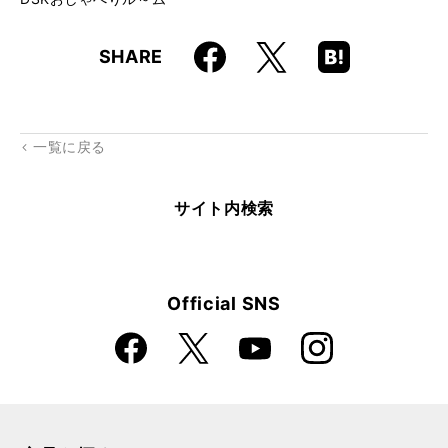
Faceboo
Hatena
X
SHARE
k
Boo
kma
rk
一覧に戻る
サイト内検索
Official SNS
Faceboo
Instagra
X
YouTube
k
m