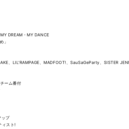
 DREAM・MY DANCE
イめ」
LIL'RAMPAGE、MADFOOT!、SauSaGeParty、SISTER JEN
ズチーム番付
？
マップ
ティスト!