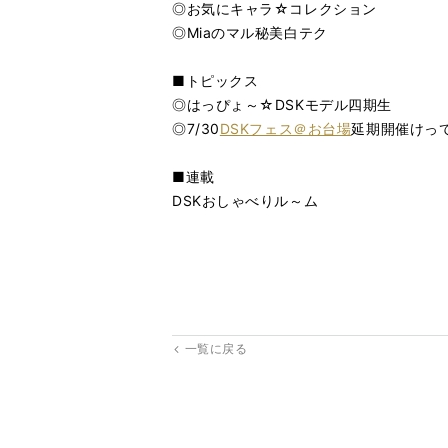
◎お気にキャラ☆コレクション
◎Miaのマル秘美白テク
■トピックス
◎はっぴょ～☆DSKモデル四期生
◎7/30
DSKフェス＠お台場
延期開催けって
■連載
DSKおしゃべりル～ム
一覧に戻る