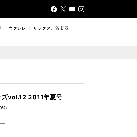
Face
Insta
X
YouT
bo
gr
ub
ok
a
e
ド
ウクレレ
サックス、管楽器
m
ol.12 2011年夏号
0%)