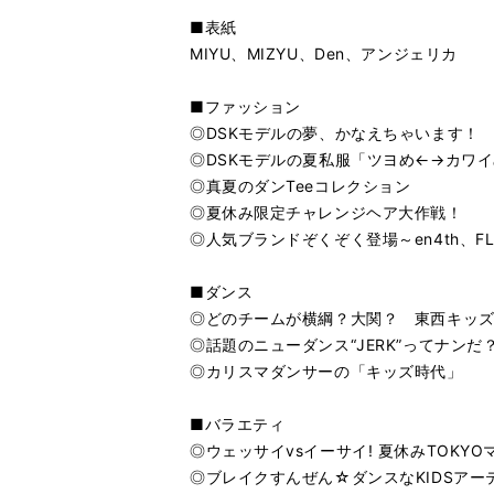
■表紙
MIYU、MIZYU、Den、アンジェリカ
■ファッション
◎DSKモデルの夢、かなえちゃいます！ MY
◎DSKモデルの夏私服「ツヨめ←→カワ
◎真夏のダンTeeコレクション
◎夏休み限定チャレンジヘア大作戦！
◎人気ブランドぞくぞく登場～en4th、FLAKE、
■ダンス
◎どのチームが横綱？大関？ 東西キッ
◎話題のニューダンス“JERK”ってナンだ
◎カリスマダンサーの「キッズ時代」
■バラエティ
◎ウェッサイvsイーサイ! 夏休みTOKYO
◎ブレイクすんぜん☆ダンスなKIDSアー