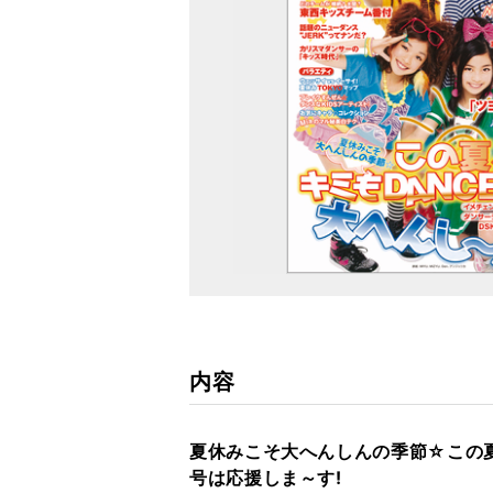
内容
夏休みこそ大へんしんの季節☆この夏、
号は応援しま～す!