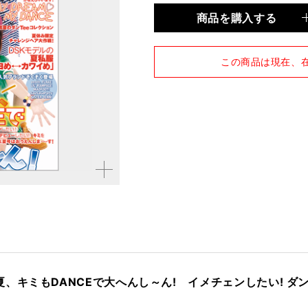
商品を購入する
品種
雑誌
仕様
A4変形判 / 128ページ
この商品は現在、
拡大す
る
キミもDANCEで大へんし～ん! イメチェンしたい! ダン