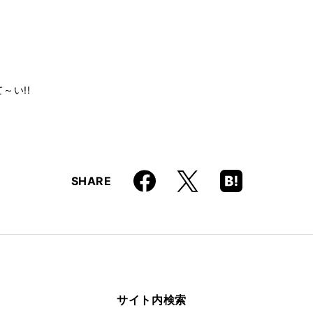
～い!!
Faceboo
Hatena
X
SHARE
k
Boo
kma
rk
サイト内検索