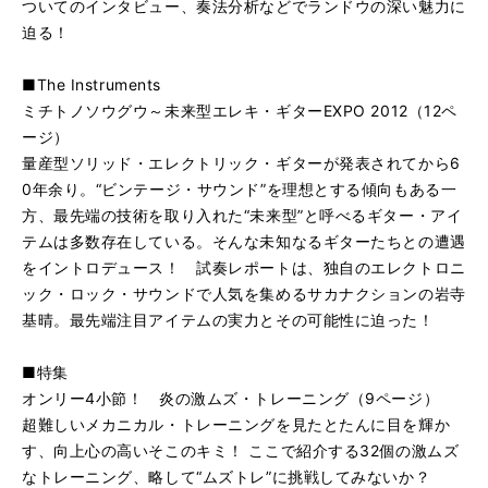
ついてのインタビュー、奏法分析などでランドウの深い魅力に
迫る！
■The Instruments
ミチトノソウグウ～未来型エレキ・ギターEXPO 2012（12ペ
ージ）
量産型ソリッド・エレクトリック・ギターが発表されてから6
0年余り。“ビンテージ・サウンド”を理想とする傾向もある一
方、最先端の技術を取り入れた“未来型”と呼べるギター・アイ
テムは多数存在している。そんな未知なるギターたちとの遭遇
をイントロデュース！ 試奏レポートは、独自のエレクトロニ
ック・ロック・サウンドで人気を集めるサカナクションの岩寺
基晴。最先端注目アイテムの実力とその可能性に迫った！
■特集
オンリー4小節！ 炎の激ムズ・トレーニング（9ページ）
超難しいメカニカル・トレーニングを見たとたんに目を輝か
す、向上心の高いそこのキミ！ ここで紹介する32個の激ムズ
なトレーニング、略して“ムズトレ”に挑戦してみないか？