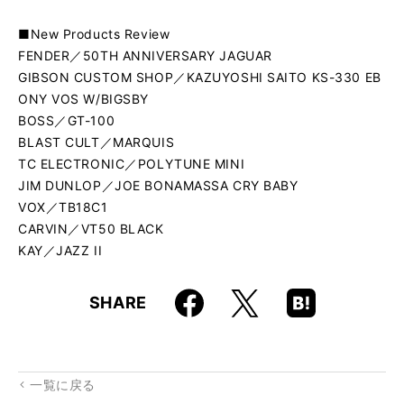
■New Products Review
FENDER／50TH ANNIVERSARY JAGUAR
GIBSON CUSTOM SHOP／KAZUYOSHI SAITO KS-330 EB
ONY VOS W/BIGSBY
BOSS／GT-100
BLAST CULT／MARQUIS
TC ELECTRONIC／POLYTUNE MINI
JIM DUNLOP／JOE BONAMASSA CRY BABY
VOX／TB18C1
CARVIN／VT50 BLACK
KAY／JAZZ II
Faceboo
Hatena
X
SHARE
k
Boo
kma
rk
一覧に戻る