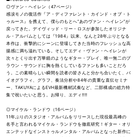
◎ヴァン・ヘイレン（47ページ）
感涙モノの復活作『ア・ディファレント・カインド・オブ・ト
ゥルース』を携えて、僕らのもとへ“あのヴァン・ヘイレン”が
戻ってきた。デイヴィッド・リー・ロスが参加したオリジナ
ル・アルバムとしては『1984』以来、なんと28年ぶりとなる
本作は、衝撃的にシーンに登場してきた当時のフレッシュな高
揚感に満ち溢れている。そしてエディ・ヴァン・ヘイレンが
次々とくり出す万華鏡のようなギター・プレイ、唯一無二のブ
ラウン・サウンドに胸を熱くしているファンも多いことだろ
う。この素晴らしい瞬間を読者の皆さんと分かち合いたく、バ
イオグラフィ、グラフ、奏法分析や84年の貴重な直伝セミナ
ー、TAKUYAによるEVH最新機材試奏など、二部構成の総力特
集で祝いたいと思う。お帰り、エディ!!!!
◎マイケル・ランドウ（16ページ）
11年ぶりのスタジオ・アルバムをリリースした現役最高峰の
名手と言われるマイケル・ランドウを徹底研究！ギター・オリ
エンテッドなインストゥルメンタル・アルバムとなった新作に