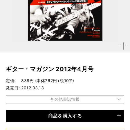
拡大す
る
ギター・マガジン 2012年4月号
定価
838円 (本体762円+税10%)
発売日
2012.03.13
その他書誌情報
商品を購入する
品種
雑誌
仕様
A4変形判 / 288ページ / ポスター付き