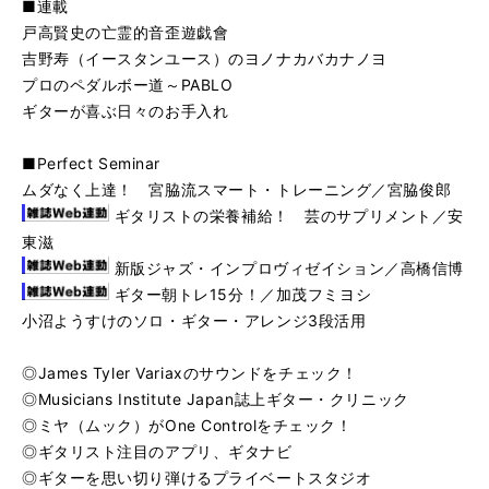
■連載
戸高賢史の亡霊的音歪遊戯會
吉野寿（イースタンユース）のヨノナカバカナノヨ
プロのペダルボー道～PABLO
ギターが喜ぶ日々のお手入れ
■Perfect Seminar
ムダなく上達！ 宮脇流スマート・トレーニング／宮脇俊郎
ギタリストの栄養補給！ 芸のサプリメント／安
東滋
新版ジャズ・インプロヴィゼイション／高橋信博
ギター朝トレ15分！／加茂フミヨシ
小沼ようすけのソロ・ギター・アレンジ3段活用
◎James Tyler Variaxのサウンドをチェック！
◎Musicians Institute Japan誌上ギター・クリニック
◎ミヤ（ムック）がOne Controlをチェック！
◎ギタリスト注目のアプリ、ギタナビ
◎ギターを思い切り弾けるプライベートスタジオ