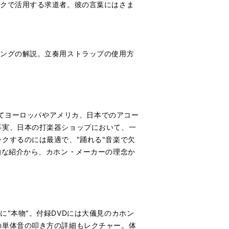
ックで活用する求道者。彼の言葉にはさま
ニングの解説。立奏用ストラップの使用方
してヨーロッパやアメリカ、日本でのアコー
事実、日本の打楽器ショップにおいて、一
クするのには最適で、"踊れる"音楽で欠
的な紹介から、カホン・メーカーの理念か
"本物"。付録DVDには大儀見のカホン
の単体音の叩き方の詳細もレクチャー。体