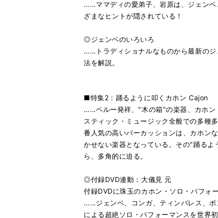
……ママディの愛弟子、岩原は、ジェンベ
ざまなヒントが隠されている！
◎ジェンベのいろいろ
……トラディショナルなものから最新のジ
法を解説。
■特集2：踊るように叩くカホン Cajon
……ペルー発祥、"木の箱"の楽器、カホ
スティック・ミュージック全般での多種
番人気の高いパーカッションは、カホンな
かせない楽器となっている。その"踊るよ
ら、多角的に迫る。
◎付録DVD連動：大儀見 元
付録DVDに珠玉のカホン・ソロ・パフォ
……ジェンベ、コンガ、ティンバレス、ボ
による超絶ソロ・パフォーマンスを世界