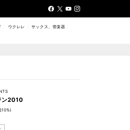
Face
Insta
X
YouT
bo
gr
ub
ok
a
e
ド
ウクレレ
サックス、管楽器
m
NTS
ン2010
税10%)