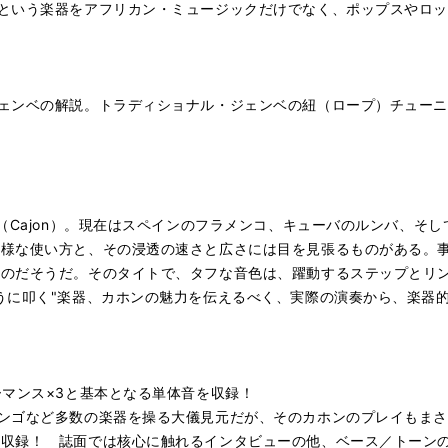
という楽器をアフリカン・ミュージックだけでなく、ポップスやロ
ェンベの解説。トラディショナル・ジェンベの紐（ロープ）チュー
ン（Cajon）。現在はスペインのフラメンコ、キューバのルンバ、そ
多様な使い方と、その浸透の速さと広さには目を見張るものがある。
のだそうだ。そのタイトで、タフな音色は、躍動するステップとリン
うに叩く"楽器、カホンの魅力を伝えるべく、実際の演奏から、楽器
ーマンス×3と基本となる単体音を収録！
ンゴなど多数の楽器を操る大儀見元だが、そのカホンのプレイもまさに
初収録！ 誌面では核心に触れるインタビューの他、ベース／トーン