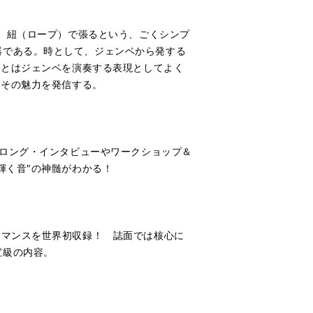
を、紐（ロープ）で張るという、ごくシンプ
器である。時として、ジェンベから発する
"とはジェンベを演奏する表現としてよく
、その魅力を発信する。
日ロング・インタビューやワークショップ＆
輝く音"の神髄がわかる！
ーマンスを世界初収録！ 誌面では核心に
宝級の内容。