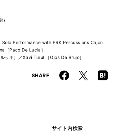
（指）
Performance with PRK Percussions Cajon
Paco De Lucia］
avi Turull［Ojos De Brujo］
Faceboo
Hatena
X
SHARE
k
Boo
kma
rk
サイト内検索