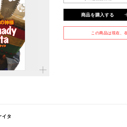
商品を購入する
品種
ムック
仕様
A4変型判／132ページ／
この商品は現在、
拡大す
る
ケイタ