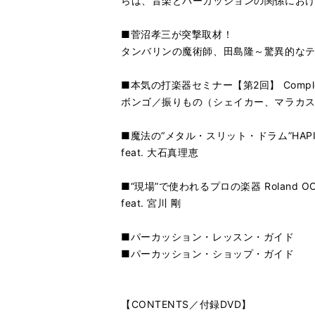
らは、音楽とパーカッションの関係にお
■菅沼孝三が突撃取材！
タンバリンの魔術師、田島隆～驚異的な
■本気の打楽器セミナー【第2回】 Complete P
ボンゴ／振りもの（シェイカー、マラカ
■魔法の“メタル・スリット・ドラム”HAP
feat. 大石真理恵
■“現場”で使われるプロの楽器 Roland O
feat. 宮川 剛
■パーカッション・レッスン・ガイド
■パーカッション・ショップ・ガイド
【CONTENTS／付録DVD】