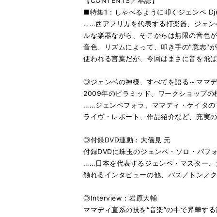
【CONTENTS／本誌】
■特集1：しゃべるように叩くジェンベ Dje
……西アフリカを代表する打楽器、ジェン
ルな楽器ながら、そこからは無限の音色
音色、リズムによって、叩き手の"意志"
使われる言葉だが、今回はまさに音を飛ば
◎ジェンベの神様、すべてを語る～ママ
2009年のピラミッド、ワークショップの
……ジェンベフォラ、ママディ・ケイタの
ライヴ・レポート、作品紹介など、充実の
◎付録DVD連動：大儀見 元
付録DVDに珠玉のジェンベ・ソロ・パフ
……日本を代表するジェンベ・マスター、
触れるインタビューの他、バス／トン／
◎Interview：岩原大輔
ママディ直系の技を“音楽”の中で昇華する