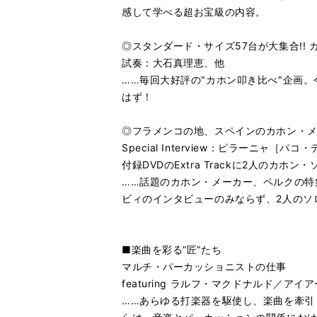
感して学べる超お宝級の内容。
◎スタンダード・サイズ57台が大集合!! 
試奏：大石真理恵、他
……毎回大好評の"カホン叩き比べ"企画
はず！
◎フラメンコの地、スペインのカホン・メーカー
Special Interview：ピラーニ
付録DVDのExtra Trackに2人のカホ
……話題のカホン・メーカー、ペルクの特
ビィのインタビューのみならず、2人のソ
■楽曲を彩る“匠”たち
マルチ・パーカッショニストの仕事
featuring ラルフ・マクドナルド
……あらゆる打楽器を駆使し、楽曲を牽引