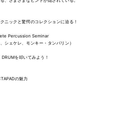
ける、さまざまなヒントが隠されている。
テクニックと驚愕のコレクションに迫る！
ercussion Seminar
ス、シェケレ、モンキー・タンバリン）
I DRUMを叩いてみよう！
CTAPADの魅力