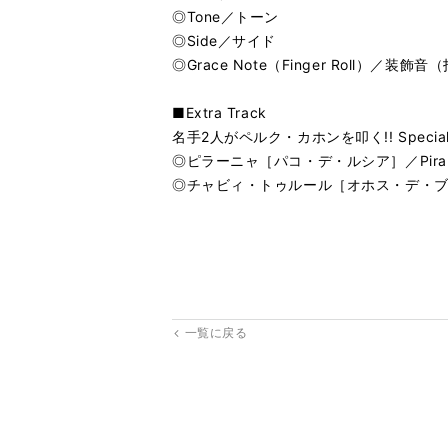
◎Tone／トーン
◎Side／サイド
◎Grace Note（Finger Roll）／装飾音
■Extra Track
名手2人がペルク・カホンを叩く!! Special Solo 
◎ピラーニャ［パコ・デ・ルシア］／Pirana［
◎チャビィ・トゥルール［オホス・デ・ブルッホ］／X
一覧に戻る