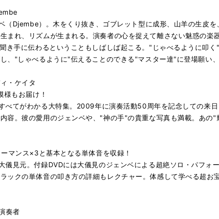
mbe
ベ（Djembe）。木をくり抜き、ゴブレット型に成形、山羊の生皮
が生まれ、リズムが生まれる。演奏者の心を捉えて離さない魅惑の楽
が聞き手に伝わるということもしばしば起こる。"じゃべるように叩く
し、"しゃべるように"伝えることのできる"マスター達"に登場願い
ディ・ケイタ
模様もお届け！
すべてがわかる大特集。2009年に演奏活動50周年を記念しての来
内容。彼の愛用のジェンベや、"神の手"の貴重な写真も満載。あの"
ォーマンス×3と基本となる単体音を収録！
大儀見元。付録DVDには大儀見のジェンベによる超絶ソロ・パフォ
クラックの単体音の叩き方の詳細もレクチャー。体感して学べる超お
演奏者