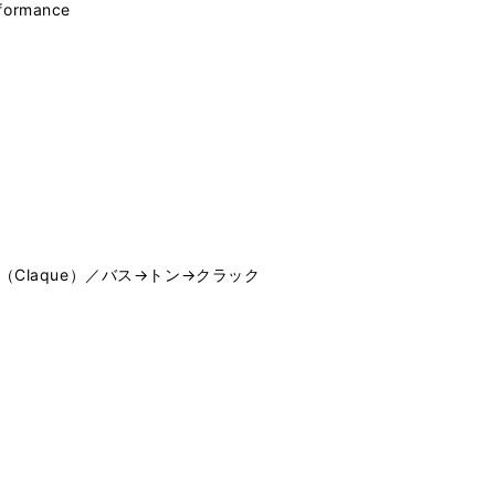
formance
ack（Claque）／バス→トン→クラック