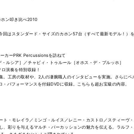
カホン叩き比べ2010
。今回はスタンダード・サイズのカホン57台（すべて最新モデル！）
PRK Percussionsを訪ねて
ャ［パコ・デ・ルシア］／チャビィ・トゥルール［オホス・デ・ブルッホ］
ン・ソロ演奏を特別収録！
集。工房の取材や、2人の凄腕職人のインタビューを実施。さらにペ
ロ・パフォーマンスを付録DVDに収録。こちらも超お宝級の内容。
／アイアート・モレイラ／ミンゴ・ルイス／レニー・カストロ／スティーヴ
し、彩りを与えるマルチ・パーカッションの魅力を伝える。ラルフ