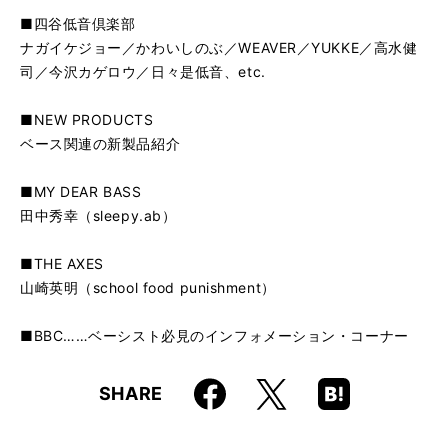
■四谷低音倶楽部
ナガイケジョー／かわいしのぶ／WEAVER／YUKKE／高水健
司／今沢カゲロウ／日々是低音、etc.
■NEW PRODUCTS
ベース関連の新製品紹介
■MY DEAR BASS
田中秀幸（sleepy.ab）
■THE AXES
山崎英明（school food punishment）
■BBC……ベーシスト必見のインフォメーション・コーナー
Faceboo
Hatena
X
SHARE
k
Boo
kma