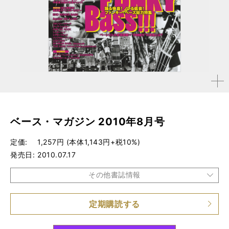
拡大す
る
ベース・マガジン 2010年8月号
定価
1,257円 (本体1,143円+税10%)
発売日
2010.07.17
その他書誌情報
定期購読する
品種
雑誌
仕様
A4変形判 / 160ページ / CD付き