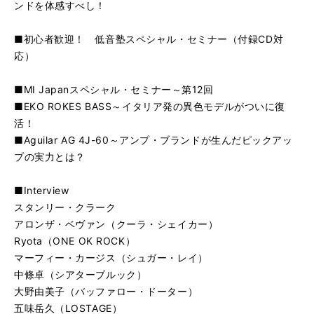
ンドを体感すべし！
■初心者歓迎！ 低音塾スペシャル・セミナー（付録CD対
応）
■MI Japanスペシャル・セミナー～第12回
■EKO ROKES BASS～イタリア発の異色モデルがついに復
活！
■Aguilar AG 4J-60～アンプ・ブランドが生んだピックアッ
プの実力とは？
■Interview
スタンリー・クラーク
アロンザ・ベヴァン（クーラ・シェイカー）
Ryota（ONE OK ROCK）
マーフィー・カージス（シュガー・レイ）
中條卓（シアターブルック）
大野由美子（バッファロー・ドーター）
五味岳久（LOSTAGE）