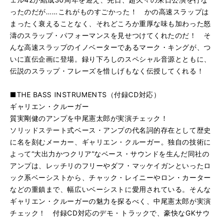
ったのだが……これがものすごかった！ かの高速スラップは
まったく衰えることなく、それどころか重厚な味も加わった怒
濤のスラップ・パフォーマンスを見せつけてくれたのだ！ そ
んな高速スラップのイノベーターであるマーク・キングが、つ
いに直伝企画に登場。録り下ろしのスペシャル音源とともに、
伝説のスラップ・フレーズを惜しげもなく伝授してくれる！
■THE BASS INSTRUMENTS（付録CD対応）
ギャリエン・クルーガー
質実剛健のアンプを中尾憲太郎が実演チェック！
ソリッドステート式ベース・アンプの代名詞的存在として歴史
に名を刻むメーカー、ギャリエン・クルーガー。独自の技術に
よって“大出力かつクリア”なベース・サウンドを生んだ同社の
アンプは、レッチリのフリーやダフ・マッケイガンといったロ
ック系ベーシストから、チャック・レイニーやロン・カーター
などの重鎮まで、幅広いベーシストに愛用されている。そんな
ギャリエン・クルーガーの魅力を探るべく、中尾憲太郎が実演
チェック！ 付録CD対応のデモ・トラックで、豪快なGKサウ