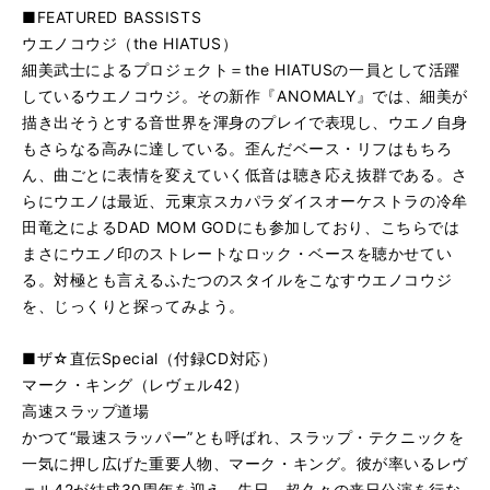
■FEATURED BASSISTS
ウエノコウジ（the HIATUS）
細美武士によるプロジェクト＝the HIATUSの一員として活躍
しているウエノコウジ。その新作『ANOMALY』では、細美が
描き出そうとする音世界を渾身のプレイで表現し、ウエノ自身
もさらなる高みに達している。歪んだベース・リフはもちろ
ん、曲ごとに表情を変えていく低音は聴き応え抜群である。さ
らにウエノは最近、元東京スカパラダイスオーケストラの冷牟
田竜之によるDAD MOM GODにも参加しており、こちらでは
まさにウエノ印のストレートなロック・ベースを聴かせてい
る。対極とも言えるふたつのスタイルをこなすウエノコウジ
を、じっくりと探ってみよう。
■ザ☆直伝Special（付録CD対応）
マーク・キング（レヴェル42）
高速スラップ道場
かつて“最速スラッパー”とも呼ばれ、スラップ・テクニックを
一気に押し広げた重要人物、マーク・キング。彼が率いるレヴ
ェル42が結成30周年を迎え、先日、超久々の来日公演を行な