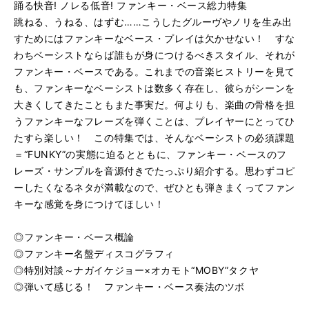
踊る快音! ノレる低音! ファンキー・ベース総力特集
跳ねる、うねる、はずむ……こうしたグルーヴやノリを生み出
すためにはファンキーなベース・プレイは欠かせない！ すな
わちベーシストならば誰もが身につけるべきスタイル、それが
ファンキー・ベースである。これまでの音楽ヒストリーを見て
も、ファンキーなベーシストは数多く存在し、彼らがシーンを
大きくしてきたこともまた事実だ。何よりも、楽曲の骨格を担
うファンキーなフレーズを弾くことは、プレイヤーにとってひ
たすら楽しい！ この特集では、そんなベーシストの必須課題
＝“FUNKY”の実態に迫るとともに、ファンキー・ベースのフ
レーズ・サンプルを音源付きでたっぷり紹介する。思わずコピ
ーしたくなるネタが満載なので、ぜひとも弾きまくってファン
キーな感覚を身につけてほしい！
◎ファンキー・ベース概論
◎ファンキー名盤ディスコグラフィ
◎特別対談～ナガイケジョー×オカモト“MOBY”タクヤ
◎弾いて感じる！ ファンキー・ベース奏法のツボ