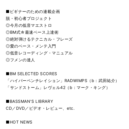
■ビギナーのための連載企画
脱・初心者プロジェクト
◎今月の低音マエストロ
◎BM式☆最速ベース上達術
◎絶対弾けるテクニカル・フレーズ
◎愛のベース・メンテ入門
◎低音レコーディング・マニュアル
◎フメンの達人
■BM SELECTED SCORES
「ハイパーベンチレイション」RADWIMPS（b：武田祐介）
「サンドストーム」レヴェル42（b：マーク・キング）
■BASSMAN'S LIBRARY
CD／DVD／ビデオ・レビュー、etc.
■HOT NEWS