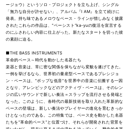
ージョウ）というソロ・プロジェクトを立ち上げ、シングル
「無力な自分が許せない」、アルバム『I AM』を立て続けに
発表。持ち味であるメロウなベース・ラインが惜しみなく披露
されたこれらの作品は、"ベーシスト”ka-yuの復活を宣言する
のにふさわしい内容に仕上がった。新たなスタートを切った彼
の素顔に迫る。
■THE BASS INSTRUMENTS
革命的ベース～時代を動かした名器たち
楽器と音楽は、常に密な関係を保ちながら変貌を遂げてきた。
一例を挙げるなら、世界初の量産型ベースであるプレシジョ
ン・ベースは、"ポップな低音"を世界中の音楽に伝搬する一因
となり、アレンビックなどのアクティヴ・ベースは、そのレン
ジの広いサウンドで新しい奏法＝スラップを流行させる発端と
なった。このように、各時代の最新技術を取り入れた革新的な
ベースの登場は、新しい奏法やプレイヤーの進化を育むきっか
けとなったのである。この特集では、ベース史を動かした名器
たちを"革命的ベース"と位置づけ、それらが開発された背景を
追いながら、現在に至るまでの流れを辿っていく。歴史的名器