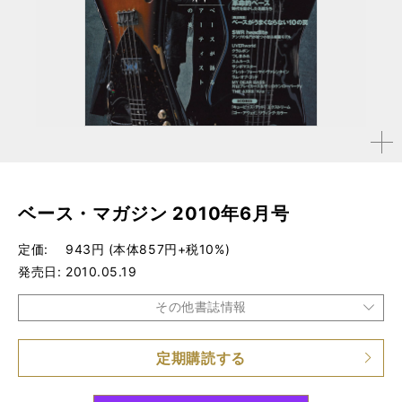
拡大す
る
ベース・マガジン 2010年6月号
定価
943円 (本体857円+税10%)
発売日
2010.05.19
その他書誌情報
定期購読する
品種
雑誌
仕様
A4変形判 / 164ページ / 小冊子（ミュージック・スクー