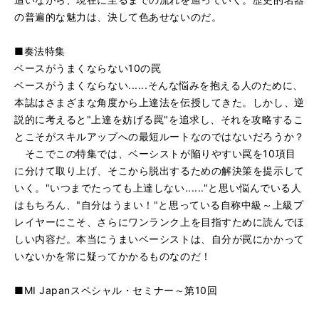
の普遍的な魅力は、決して色あせないのだ。
■奏法特集
ベースがうまくならない10の罠
ベースがうまくならない......そんな悩みを抱える人のために、
本誌はさまざまな角度から上達法を伝授してきた。しかし、逆
説的に考えると"上達を妨げる罠"を追求し、それを攻略するこ
とこそがスキルアップへの最短ルートなのではないだろうか？
そこでこの特集では、ベーシストが陥りやすい罠を10項目
に分けて取り上げ、そこから脱出するための解決策を提示して
いく。"いつまでたっても上達しない......"と思い悩んでいる人
はもちろん、"自分はうまい！"と思っている自称中級～上級プ
レイヤーにこそ、さらにワンランク上を目指すために読んでほ
しい内容だ。本当にうまいベーシストは、自分が罠にかかって
いないかを常に疑ってかかるものなのだ！
■MI Japanスペシャル・セミナー～第10回