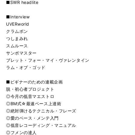
■SWR headlite
■Interview
UVERworld
クラムボン
つしまみれ
スムルース
サンボマスター
ブレット・フォー・マイ・ヴァレンタイン
ラム・オブ・ゴッド
■ビギナーのための連載企画
脱・初心者プロジェクト
◎今月の低音マエストロ
◎BM式☆最速ベース上達術
◎絶対弾けるテクニカル・フレーズ
◎愛のベース・メンテ入門
◎低音レコーディング・マニュアル
◎フメンの達人