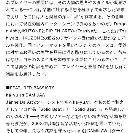
名プレイヤーの愛器には、その人物の思考やスタイルが凝縮さ
れている──これは楽器に対する理想を極限まで追求した結果
であり、そこには人と楽器の深い" 絆"が存在する。その意味
において現在の国内ロック・シーンで異彩を放つのが、Drago
n AshのIKUZONEとDIR EN GREYのToshiyaだ。このたびTos
hiyaは、IKUZONEの愛器のデザインを受け継いだ新たなモデ
ルを製作。同じフォーマットを用いたふたりのベースは、愛器
に対するお互いの美学を見事に浮き彫りにしているのだ。彼ら
はなぜ、自らのスタイルを象徴する楽器にこだわるのか？ こ
こでは異色の対談を中心に、プレイヤーと愛器の絆をひも解く
物語をお届けしたい。
■FEATURED BASSISTS
ka-yu as DAMIJAW
Janne Da Arcのベーシストであるka-yuが、本名の松本和之
としてソロ作品『Solid Beat』と『Solid Beat II』を発表した
のが2007年──その後もツアーなどを行ない精力的な活動を見
せた彼だが、2008年以降は音楽活動から距離を置いていた。
そして今年、長らく沈黙を守ったka-yuはDAMIJAW（ダーミ