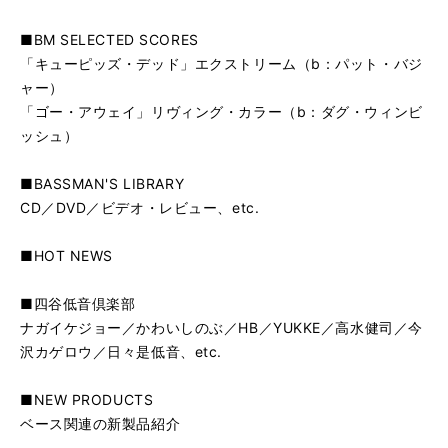
■BM SELECTED SCORES
「キューピッズ・デッド」エクストリーム（b：パット・バジ
ャー）
「ゴー・アウェイ」リヴィング・カラー（b：ダグ・ウィンビ
ッシュ）
■BASSMAN'S LIBRARY
CD／DVD／ビデオ・レビュー、etc.
■HOT NEWS
■四谷低音倶楽部
ナガイケジョー／かわいしのぶ／HB／YUKKE／高水健司／今
沢カゲロウ／日々是低音、etc.
■NEW PRODUCTS
ベース関連の新製品紹介