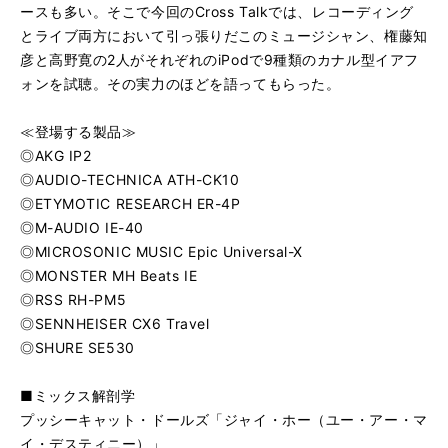
ースも多い。そこで今回のCross Talkでは、レコーディング
とライブ両方において引っ張りだこのミュージシャン、権藤知
彦と高野寛の2人がそれぞれのiPodで9種類のカナル型イアフ
ォンを試聴。その実力のほどを語ってもらった。
≪登場する製品≫
◎AKG IP2
◎AUDIO-TECHNICA ATH-CK10
◎ETYMOTIC RESEARCH ER-4P
◎M-AUDIO IE-40
◎MICROSONIC MUSIC Epic Universal-X
◎MONSTER MH Beats IE
◎RSS RH-PM5
◎SENNHEISER CX6 Travel
◎SHURE SE530
■ミックス解剖学
プッシーキャット・ドールズ「ジャイ・ホー（ユー・アー・マ
イ・デスティニー）」