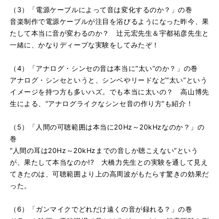
（3）「電源ケーブルによって音は変化するのか？」の巻
音楽制作で電源ケーブルが注目を浴びるようになった昨今、果
たして本当に音が変わるのか？ 辻元宏先生＆宇都祐彦先生と
一緒に、かなりディープな実験をしてみたぞ！
（4）「アナログ・シンセの音は本当に“太い”のか？」の巻
アナログ・シンセというと、シンベやリードなど“太い”という
イメージを持つ方も多いハズ。でも本当に太いの？ 高山博先
生による、“アナログライクなシンセ音の作り方”も紹介！
（5）「人間の可聴範囲は本当に20Hz～20kHzなのか？」の
巻
“人間の耳は20Hz～20kHzまでの音しか聴こえない”という
が、果たして本当なのか!? 大橋力先生との実験を通して見え
てきたのは、可聴範囲より上の高周波がもたらす驚きの効果だ
った。
（6）「ガンマイクでどれだけ遠くの音が録れる？」の巻