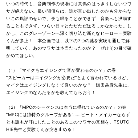
いつの時代も、音楽制作の現場には真偽のはっきりしないウワ
サが絶えない。長い間僕らは、誰が言い出したのかも分からな
いこの風評のせいで、夜も眠ることができず、音楽へも没頭す
ることもできず、つらい日々とただただ送るしかなかった。し
かし、このグレーゾーンへ深く切り込む新たなヒーロー＝実験
くんが参上！ 本企画では、以下の7つの謎を実験を通して解
明していく。あのウワサは本当だったのか？ ぜひその目で確
かめてほしい。
（1）「マイクもエイジングで音が変わるのか？」の巻
“スピーカーはエイジングが必要だ”とよく言われているけど、
マイクはエイジングしなくて良いのかな？ 鎌田岳彦先生に、
エイジングのなんたるかを教えてもらおう！
（2）「MPCのシーケンスは本当に揺れているのか？」の巻
“MPCには独特のグルーブがある”……ビート・メイカーならず
とも誰もが耳にしたことのあるこのウワサの真相を、TSUTC
HIE先生と実験くんが突き止める！