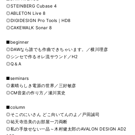
◎STEINBERG Cubase 4
◎ABLETON Live 8
◎DIGIDESIGN Pro Tools｜HD8
◎CAKEWALK Sonar 8
■beginner
◎DAWなら誰でも作曲できちゃいます。／横川理彦
◎シンセで作るオレ流サウンド／H2
◎Q＆A
■seminars
◎素晴らしき電源の世界／三好敏彦
◎CM音楽の作り方／瀬川英史
■column
◎そこのにいさん どこ向いてんのよ／戸田誠司
◎祐天寺浩美のお部屋一刀両断
◎私の手放せない一品～木村健太郎のAVALON DESIGN AD2