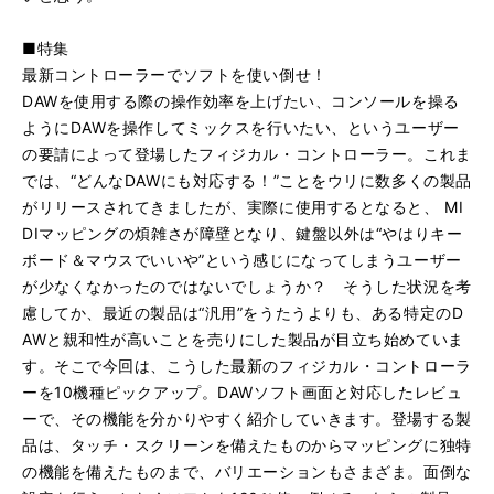
■特集
最新コントローラーでソフトを使い倒せ！
DAWを使用する際の操作効率を上げたい、コンソールを操る
ようにDAWを操作してミックスを行いたい、というユーザー
の要請によって登場したフィジカル・コントローラー。これま
では、“どんなDAWにも対応する！”ことをウリに数多くの製品
がリリースされてきましたが、実際に使用するとなると、 MI
DIマッピングの煩雑さが障壁となり、鍵盤以外は“やはりキー
ボード＆マウスでいいや”という感じになってしまうユーザー
が少なくなかったのではないでしょうか？ そうした状況を考
慮してか、最近の製品は“汎用”をうたうよりも、ある特定のD
AWと親和性が高いことを売りにした製品が目立ち始めていま
す。そこで今回は、こうした最新のフィジカル・コントローラ
ーを10機種ピックアップ。DAWソフト画面と対応したレビュ
ーで、その機能を分かりやすく紹介していきます。登場する製
品は、タッチ・スクリーンを備えたものからマッピングに独特
の機能を備えたものまで、バリエーションもさまざま。面倒な