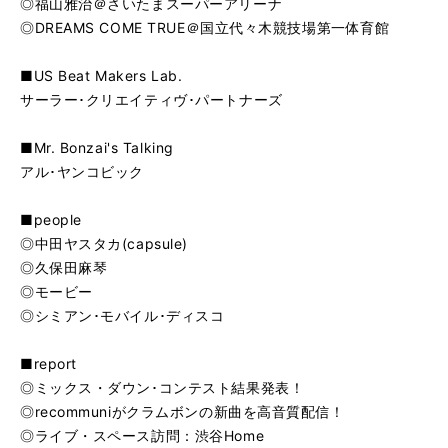
◎福山雅治＠さいたまスーパーアリーナ
◎DREAMS COME TRUE＠国立代々木競技場第一体育館
■US Beat Makers Lab.
サーラー･クリエイティヴ･パートナーズ
■Mr. Bonzai's Talking
アル･ヤンコビック
■people
◎中田ヤスタカ(capsule)
◎久保田麻琴
◎モービー
◎シミアン･モバイル･ディスコ
■report
◎ミックス・ダウン･コンテスト結果発表！
◎recommuniがクラムボンの新曲を高音質配信！
◎ライブ・スペース訪問：渋谷Home