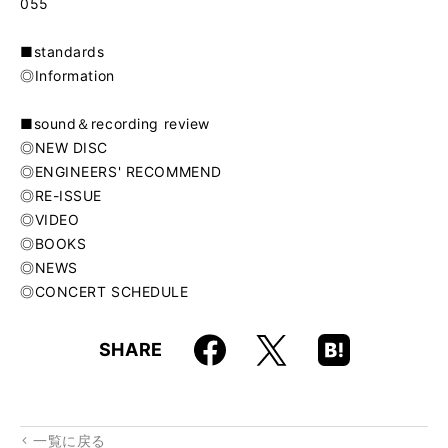
055
■standards
◎Information
■sound＆recording review
◎NEW DISC
◎ENGINEERS' RECOMMEND
◎RE-ISSUE
◎VIDEO
◎BOOKS
◎NEWS
◎CONCERT SCHEDULE
Faceboo
Hatena
X
SHARE
k
Boo
kma
rk
一覧に戻る