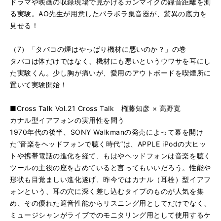
ドラマや映画の収録現場で見かけるガンマイクの録音距離を測
る実験。AO先生が用意したパラボラ集音器が、驚異の底力を
見せる！
（7）「タバコの煙はやっぱり機材に悪いのか？」の巻
タバコは体だけではなく、機材にも悪いというウワサを耳にし
た実験くん。少し胸が痛いが、愛用のアウトボードを喫煙所に
置いて実験開始！
■Cross Talk Vol.21 Cross Talk 権藤知彦 × 高野寛
カナル型イアフォンの実用性を問う
1970年代の後半、SONY Walkmanの発売によって幕を開け
た“音楽をヘッドフォンで聴く時代”は、APPLE iPodの大ヒッ
トや携帯電話の進化を経て、もはやヘッドフォンは音楽を聴く
ツールの主役の座を占めていると言ってもいいだろう。性能や
形状も目覚ましい進化遂げ、昨今ではカナル（耳栓）型イアフ
ォンという、耳の穴に深く差し込むタイプのものが人気を集
め、その優れた遮音性能からリスニング用としてだけでなく、
ミュージシャンがライブでのモニタリング用として使用するケ