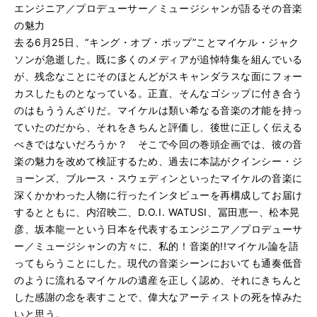
エンジニア／プロデューサー／ミュージシャンが語るその音楽
の魅力
去る6月25日、“キング・オブ・ポップ”ことマイケル・ジャク
ソンが急逝した。既に多くのメディアが追悼特集を組んでいる
が、残念なことにそのほとんどがスキャンダラスな面にフォー
カスしたものとなっている。正直、そんなゴシップに付き合う
のはもううんざりだ。マイケルは類い希なる音楽の才能を持っ
ていたのだから、それをきちんと評価し、後世に正しく伝える
べきではないだろうか？ そこで今回の巻頭企画では、彼の音
楽の魅力を改めて検証するため、過去に本誌がクインシー・ジ
ョーンズ、ブルース・スウェディンといったマイケルの音楽に
深くかかわった人物に行ったインタビューを再構成してお届け
するとともに、内沼映二、D.O.I. WATUSI、冨田恵一、松本晃
彦、坂本龍一という日本を代表するエンジニア／プロデューサ
ー／ミュージシャンの方々に、私的！音楽的!!マイケル論を語
ってもらうことにした。現代の音楽シーンにおいても通奏低音
のように流れるマイケルの遺産を正しく認め、それにきちんと
した感謝の念を表すことで、偉大なアーティストの死を悼みた
いと思う。