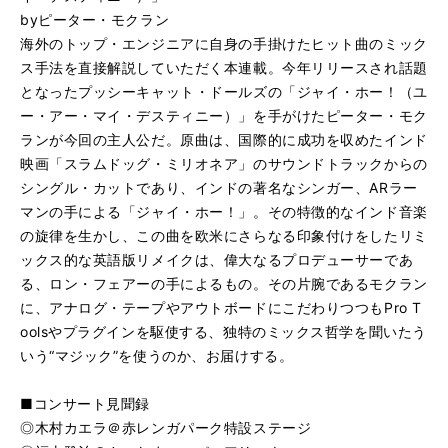
byピーター・モクラン
海外のトップ・エンジニアに自身の手掛けたヒット曲のミック
ス手法を直接解説していただく本連載。今年リリースされ話題
となったプッシーキャット・ドールズの「ジャイ・ホー！（ユ
ー・アー・マイ・デスティニー）」を手がけたピーター・モク
ランが今回の主人公だ。原曲は、国際的に成功を収めたインド
映画「スラムドッグ・ミリオネア」のサウンドトラックからの
シングル・カットであり、インドの著名なシンガー、ARラー
マンの手による「ジャイ・ホー！」。その特徴的なインド音楽
の旋律を生かし、この曲を欧米にさらなる印象付けをしたリミ
ックス的な英語版リメイクは、偉大なるプロデューサーであ
る、ロン・フェアーの手によるもの。その片腕であるモクラン
に、アナログ・テープやアウトボードにこだわりつつもPro T
oolsやプラグインを駆使する、独特のミックス哲学を聞いたう
いう“マジック”を使うのか、お届けする。
■コンサート見聞録
◎木村カエラ＠赤レンガパーク特設ステージ