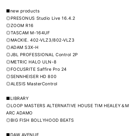
■new products
◎PRESONUS Studio Live 16.4.2
◎ZOOM R16
◎TASCAM M-164UF
◎MACKIE. 402-VLZ3/802-VLZ3
◎ADAM S3X-H
◎JBL PROFESSIONAL Control 2P
◎METRIC HALO ULN-8
◎FOCUSRITE Saffire Pro 24
◎SENNHEISER HD 800
◎ALESIS MasterControl
■LIBRARY
◎LOOP MASTERS ALTERNATIVE HOUSE TIM HEALEY＆M
ARC ADAMO
◎BIG FISH BOLLYHOOD BEATS
■DAW AVENUE