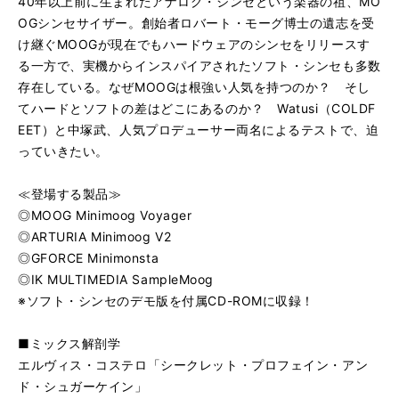
40年以上前に生まれたアナログ・シンセという楽器の祖、MO
OGシンセサイザー。創始者ロバート・モーグ博士の遺志を受
け継ぐMOOGが現在でもハードウェアのシンセをリリースす
る一方で、実機からインスパイアされたソフト・シンセも多数
存在している。なぜMOOGは根強い人気を持つのか？ そし
てハードとソフトの差はどこにあるのか？ Watusi（COLDF
EET）と中塚武、人気プロデューサー両名によるテストで、迫
っていきたい。
≪登場する製品≫
◎MOOG Minimoog Voyager
◎ARTURIA Minimoog V2
◎GFORCE Minimonsta
◎IK MULTIMEDIA SampleMoog
※ソフト・シンセのデモ版を付属CD-ROMに収録！
■ミックス解剖学
エルヴィス・コステロ「シークレット・プロフェイン・アン
ド・シュガーケイン」