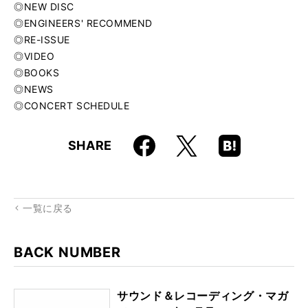
◎NEW DISC
◎ENGINEERS' RECOMMEND
◎RE-ISSUE
◎VIDEO
◎BOOKS
◎NEWS
◎CONCERT SCHEDULE
Faceboo
Hatena
X
SHARE
k
Boo
kma
rk
一覧に戻る
BACK NUMBER
サウンド＆レコーディング・マガ