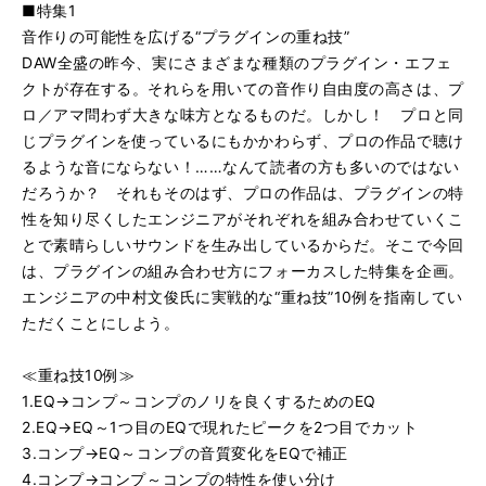
■特集1
音作りの可能性を広げる“プラグインの重ね技”
DAW全盛の昨今、実にさまざまな種類のプラグイン・エフェ
クトが存在する。それらを用いての音作り自由度の高さは、プ
ロ／アマ問わず大きな味方となるものだ。しかし！ プロと同
じプラグインを使っているにもかかわらず、プロの作品で聴け
るような音にならない！……なんて読者の方も多いのではない
だろうか？ それもそのはず、プロの作品は、プラグインの特
性を知り尽くしたエンジニアがそれぞれを組み合わせていくこ
とで素晴らしいサウンドを生み出しているからだ。そこで今回
は、プラグインの組み合わせ方にフォーカスした特集を企画。
エンジニアの中村文俊氏に実戦的な“重ね技”10例を指南してい
ただくことにしよう。
≪重ね技10例≫
1.EQ→コンプ～コンプのノリを良くするためのEQ
2.EQ→EQ～1つ目のEQで現れたピークを2つ目でカット
3.コンプ→EQ～コンプの音質変化をEQで補正
4.コンプ→コンプ～コンプの特性を使い分け