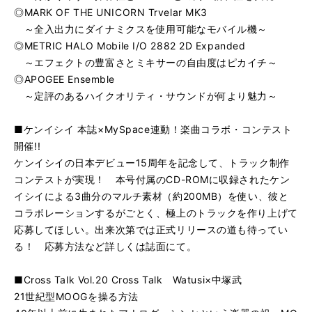
◎MARK OF THE UNICORN Trvelar MK3
～全入出力にダイナミクスを使用可能なモバイル機～
◎METRIC HALO Mobile I/O 2882 2D Expanded
～エフェクトの豊富さとミキサーの自由度はピカイチ～
◎APOGEE Ensemble
～定評のあるハイクオリティ・サウンドが何より魅力～
■ケンイシイ 本誌×MySpace連動！楽曲コラボ・コンテスト
開催!!
ケンイシイの日本デビュー15周年を記念して、トラック制作
コンテストが実現！ 本号付属のCD-ROMに収録されたケン
イシイによる3曲分のマルチ素材（約200MB）を使い、彼と
コラボレーションするがごとく、極上のトラックを作り上げて
応募してほしい。出来次第では正式リリースの道も待ってい
る！ 応募方法など詳しくは誌面にて。
■Cross Talk Vol.20 Cross Talk Watusi×中塚武
21世紀型MOOGを操る方法