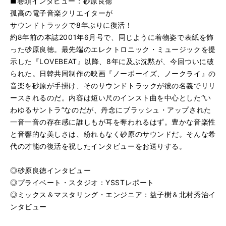
■巻頭インタビュー：砂原良徳
孤高の電子音楽クリエイターが
サウンドトラックで8年ぶりに復活！
約8年前の本誌2001年6月号で、同じように着物姿で表紙を飾
った砂原良徳。最先端のエレクトロニック・ミュージックを提
示した『LOVEBEAT』以降、8年に及ぶ沈黙が、今回ついに破
られた。日韓共同制作の映画『ノーボーイズ、ノークライ』の
音楽を砂原が手掛け、そのサウンドトラックが彼の名義でリリ
ースされるのだ。内容は短い尺のインスト曲を中心とした“い
わゆるサントラ”なのだが、丹念にブラッシュ・アップされた
一音一音の存在感に誰しもが耳を奪われるはず。豊かな音楽性
と音響的な美しさは、紛れもなく砂原のサウンドだ。そんな希
代の才能の復活を祝したインタビューをお送りする。
◎砂原良徳インタビュー
◎プライベート・スタジオ：YSSTレポート
◎ミックス＆マスタリング・エンジニア：益子樹＆北村秀治イ
ンタビュー