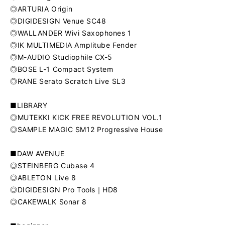
◎ARTURIA Origin
◎DIGIDESIGN Venue SC48
◎WALLANDER Wivi Saxophones 1
◎IK MULTIMEDIA Amplitube Fender
◎M-AUDIO Studiophile CX-5
◎BOSE L-1 Compact System
◎RANE Serato Scratch Live SL3
■LIBRARY
◎MUTEKKI KICK FREE REVOLUTION VOL.1
◎SAMPLE MAGIC SM12 Progressive House
■DAW AVENUE
◎STEINBERG Cubase 4
◎ABLETON Live 8
◎DIGIDESIGN Pro Tools｜HD8
◎CAKEWALK Sonar 8