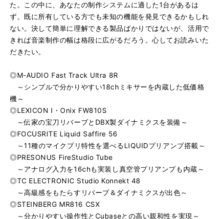
た。この中に、あなたの制作システムに適した1台があるは
ず。既に所有している方でも未知の機能を発見できるかもしれ
ない。決して簡単に理解できる製品ばかりではないが、活用で
きれば音楽制作の幅は格段に広がるだろう。心してお読みいた
だきたい。
◎M-AUDIO Fast Track Ultra 8R
～シンプルで分かりやすい18chミキサーを内蔵した低価格
機～
◎LEXICON I・Onix FW810S
～伝家の宝刀リバーブとDBX製ダイナミクスを装備～
◎FOCUSRITE Liquid Saffire 56
～11種のマイクプリ特性を選べるLIQUIDプリアンプ搭載～
◎PRESONUS FireStudio Tube
～アナログ入力を16chも実装し真空管プリアンプも内蔵～
◎TC ELECTRONIC Studio Konnekt 48
～高級感をもたらすリバーブ＆ダイナミクスが出色～
◎STEINBERG MR816 CSX
～分かりやすい操作性とCubaseとの高い親和性を実現～