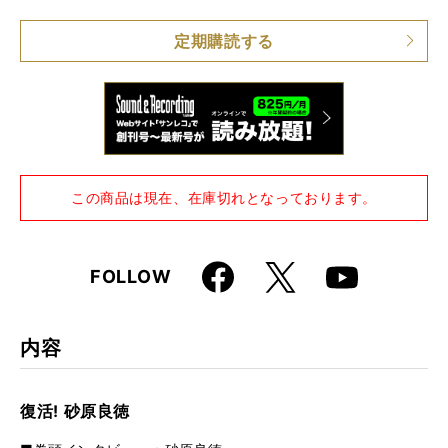
仕様
A4変形判 / 280ページ / CD-ROM付き
定期購読する
この商品は現在、在庫切れとなっております。
Faceboo
X
FOLLOW
Youtube
k
内容
復活! 砂原良徳