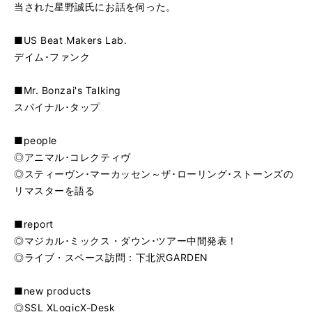
当された星野誠氏にお話を伺った。
■US Beat Makers Lab.
デイム･ファンク
■Mr. Bonzai's Talking
スパイナル･タップ
■people
◎アニマル･コレクティヴ
◎スティーヴン･マーカッセン～ザ･ローリング･ストーンズの
リマスターを語る
■report
◎マジカル･ミックス・ダウン･ツアー中間発表！
◎ライブ・スペース訪問：下北沢GARDEN
■new products
◎SSL XLogicX-Desk