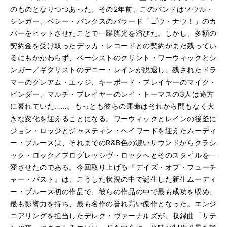
のものとなりつつあった。その2年前、このバンドはソウル・
シンガー、ベシー・バンクスのバラード「ゴウ・ナウ！」のカ
バーをヒットさせたことで一躍脚光を浴びた。しかし、多額の
契約金を受け取ったデッカ・レコードとの契約がまだ残ってい
るにもかかわらず、ベーシストのクリント・ワーウィックとシ
ンガー／ギタリストのデニー・レインが脱退し、残されたドラ
マーのグレアム・エッジ、キーボード・プレイヤーのマイク・
ピンダー、マルチ・プレイヤーのレイ・トーマスの3人は途方
に暮れていた……。もっとも彼らの運命はそれから間もなく大
きな変化を迎えることになる。ワーウィックとレインの後釜に
ジョン・ロッジとジャスティン・ヘイワードを迎えたムーディ
ー・ブルースは、それまでのR&B色の濃いサウンドからクラシ
ック・ロック／プログレッシヴ・ロックへとそのスタイルを一
変させたのである。今回取り上げる『デイズ・オブ・フューチ
ャー・パスト』は、こうした状況の中で誕生した新生ムーディ
ー・ブルース初の作品で、彼らの作品の中で最も成功を収め、
最も影響力を持ち、最も名作の誉れ高い傑作となった。エンジ
ニアリングを担当したデレク・ヴァーナルズが、収録曲「サテ