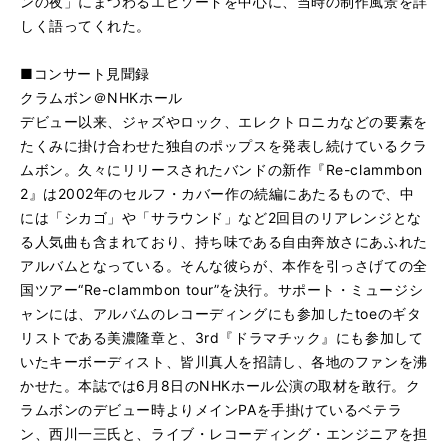
ンの夜」にまつわるエピソードを中心に、当時の制作風景を詳
しく語ってくれた。
■コンサート見聞録
クラムボン＠NHKホール
デビュー以来、ジャズやロック、エレクトロニカなどの要素を
たくみに掛け合わせた独自のポップスを発表し続けているクラ
ムボン。久々にリリースされたバンドの新作『Re-clammbon
2』は2002年のセルフ・カバー作の続編にあたるもので、中
には「シカゴ」や「サラウンド」など2回目のリアレンジとな
る人気曲も含まれており、持ち味である自由奔放さにあふれた
アルバムとなっている。そんな彼らが、本作を引っさげての全
国ツアー“Re-clammbon tour”を決行。サポート・ミュージシ
ャンには、アルバムのレコーディングにも参加したtoeのギタ
リストである美濃隆章と、3rd『ドラマチック』にも参加して
いたキーボーディスト、皆川真人を招請し、各地のファンを沸
かせた。本誌では6月8日のNHKホール公演の取材を敢行。ク
ラムボンのデビュー時よりメインPAを手掛けているベテラ
ン、西川一三氏と、ライブ・レコーディング・エンジニアを担