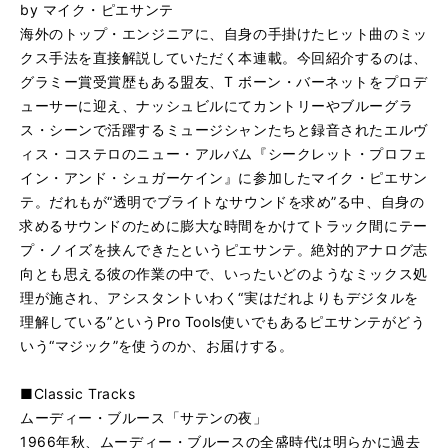
by マイク・ピエサンテ
海外のトップ・エンジニアに、自身の手掛けたヒット曲のミッ
クス手法を直接解説していただく本連載。今回紹介するのは、
グラミー賞受賞歴もある盟友、T ボーン・バーネットをプロデ
ューサーに迎え、ナッシュビルにてカントリーやブルーグラ
ス・シーンで活躍するミュージシャンたちと録音されたエルヴ
ィス・コステロのニュー・アルバム『シークレット・プロフェ
イン・アンド・シュガーケイン』に参加したマイク・ピエサン
テ。だれもが“透明でブライトなサウンドを求め”る中、自身の
求めるサウンドのために膨大な時間をかけてトラック間にテー
プ・ノイズを挟んできたというピエサンテ。絶対的アナログ志
向とも思える彼の作業の中で、いったいどのようなミックス処
理が施され、アシスタントいわく“実はだれよりもデジタルを
理解している”というPro Tools使いでもあるピエサンテがどう
いう“マジック”を使うのか、お届けする。
■Classic Tracks
ムーディー・ブルース「サテンの夜」
1966年秋、ムーディー・ブルースの全盛時代は明らかに過去