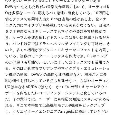
今どきのオーディオI/Oはミキサー＆エフェクターである
DAWを中心とした現代の音楽制作環境において、オーディオI/
Oは多様なニーズに応えるべく急速に進化している。10万円を
切るクラスでも同時入出力 8chは当然の感がある上、全アナ
ログ入力にマイクプリを搭載している例も少なくない。自宅ス
タジオ程度ならミキサーレスでもマイクや楽器を常時接続で
き、ケーブルを抜き挿しするストレスは多いに軽減されるだろ
う。バンド録音ではドラムへのマルチマイキングも可能だ。そ
の上、多くの機種がデジタル・ミキサーやエフェクトを内蔵し
ている。複数のモニター・ミックスを作成でき、EQやコンプ
のかけ録りも可能で、モデルによってはミックスでも活用でき
る。そのほか真空管プリアンプやマイクプリ・エミュレーショ
ン機能の搭載、DAWとの高度な連携機能など、機種ごとに多
彩な個性を打ち出している点も見逃せない。もはやオーディオ
I/Oは単なるAD/DAではなく、かつての外部ミキサーやアウト
ボードを内包したレコーディング・システムと化しているの
だ。その意味では、ユーザーにも相応の知識とスキルが求めら
れる。そこで本特集では高機能モデル9機種をピックアップ
し、クリエイター／エンジニアのnagie氏に検証していただい