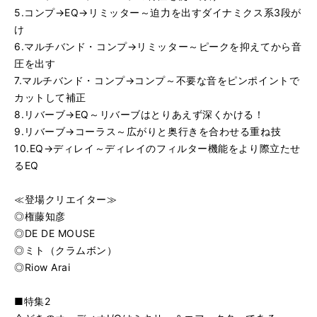
5.コンプ→EQ→リミッター～迫力を出すダイナミクス系3段が
け
6.マルチバンド・コンプ→リミッター～ピークを抑えてから音
圧を出す
7.マルチバンド・コンプ→コンプ～不要な音をピンポイントで
カットして補正
8.リバーブ→EQ～リバーブはとりあえず深くかける！
9.リバーブ→コーラス～広がりと奥行きを合わせる重ね技
10.EQ→ディレイ～ディレイのフィルター機能をより際立たせ
るEQ
≪登場クリエイター≫
◎権藤知彦
◎DE DE MOUSE
◎ミト（クラムボン）
◎Riow Arai
■特集2