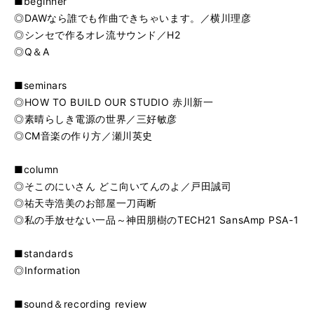
■beginner
◎DAWなら誰でも作曲できちゃいます。／横川理彦
◎シンセで作るオレ流サウンド／H2
◎Q＆A
■seminars
◎HOW TO BUILD OUR STUDIO 赤川新一
◎素晴らしき電源の世界／三好敏彦
◎CM音楽の作り方／瀬川英史
■column
◎そこのにいさん どこ向いてんのよ／戸田誠司
◎祐天寺浩美のお部屋一刀両断
◎私の手放せない一品～神田朋樹のTECH21 SansAmp PSA-1
■standards
◎Information
■sound＆recording review