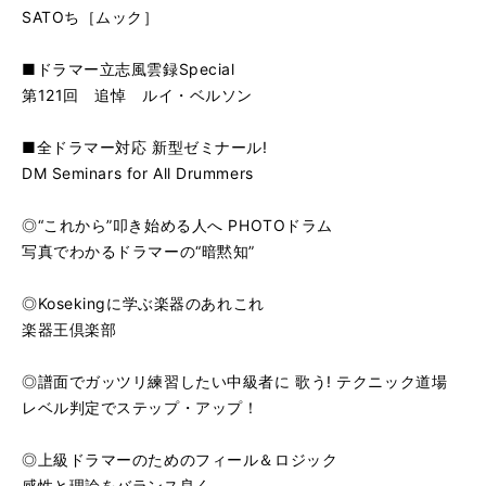
SATOち［ムック］
■ドラマー立志風雲録Special
第121回 追悼 ルイ・ベルソン
■全ドラマー対応 新型ゼミナール!
DM Seminars for All Drummers
◎“これから”叩き始める人へ PHOTOドラム
写真でわかるドラマーの“暗黙知”
◎Kosekingに学ぶ楽器のあれこれ
楽器王倶楽部
◎譜面でガッツリ練習したい中級者に 歌う! テクニック道場
レベル判定でステップ・アップ！
◎上級ドラマーのためのフィール＆ロジック
感性と理論をバランス良く