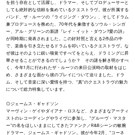
を担う存在として活躍し、ドラマー、そしてプロデューサーと
しても絶対的な信頼を集めているクエストラヴ。彼が所属する
バンド、ザ・ルーツの『ライジング・ダウン』、そしてドラム
兼プロデュースを務めた、70年代を象徴するソウル・シンガ
ー、アル・グリーンの新譜『レイ・イット・ダウン?愛の詩』
が同時期に発表されました。この好対照と言える2作品の中
で、楽曲を引き立たせるドラムを叩いているクエストラヴ。な
ぜ彼はそのように鋭い嗅覚ですべてをとらえ、ドラミングに昇
華させることができるのでしょうか？ その謎を解き明かすべ
く、今年1月に行われたザ・ルーツの来日公演時の取材をはじ
め、さまざまな面から彼のプレイについて迫りました。ドラ
ム、そして音楽に深い愛情を持つ、“真”のクエストラヴの魅力
について総力特集しています。
◎ジェームス・ギャドソン
マーヴィン・ゲイやダイアナ・ロスなど、さまざまなアーティ
ストのレコーディングやライヴに参加し、“グルーヴ・マスタ
ー”の名をほしいままにしてきたファンク／R&Bシーンの敏腕
ドラマー、ジェームス・ギャドソン。彼が今年2月、“コーネ