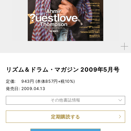
拡大す
る
リズム＆ドラム・マガジン 2009年5月号
定価
943円 (本体857円+税10%)
発売日
2009.04.13
その他書誌情報
定期購読する
品種
雑誌
仕様
A4変形判 / 180ページ