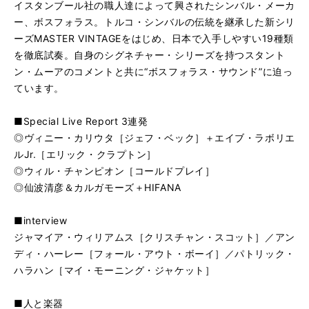
イスタンブール社の職人達によって興されたシンバル・メーカ
ー、ボスフォラス。トルコ・シンバルの伝統を継承した新シリ
ーズMASTER VINTAGEをはじめ、日本で入手しやすい19種類
を徹底試奏。自身のシグネチャー・シリーズを持つスタント
ン・ムーアのコメントと共に“ボスフォラス・サウンド”に迫っ
ています。
■Special Live Report 3連発
◎ヴィニー・カリウタ［ジェフ・ベック］＋エイブ・ラボリエ
ルJr.［エリック・クラプトン］
◎ウィル・チャンピオン［コールドプレイ］
◎仙波清彦＆カルガモーズ＋HIFANA
■interview
ジャマイア・ウィリアムス［クリスチャン・スコット］／アン
ディ・ハーレー［フォール・アウト・ボーイ］／パトリック・
ハラハン［マイ・モーニング・ジャケット］
■人と楽器