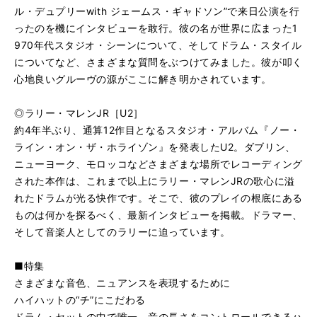
ル・デュプリーwith ジェームス・ギャドソン”で来日公演を行
ったのを機にインタビューを敢行。彼の名が世界に広まった1
970年代スタジオ・シーンについて、そしてドラム・スタイル
についてなど、さまざまな質問をぶつけてみました。彼が叩く
心地良いグルーヴの源がここに解き明かされています。
◎ラリー・マレンJR［U2］
約4年半ぶり、通算12作目となるスタジオ・アルバム『ノー・
ライン・オン・ザ・ホライゾン』を発表したU2。ダブリン、
ニューヨーク、モロッコなどさまざまな場所でレコーディング
された本作は、これまで以上にラリー・マレンJRの歌心に溢
れたドラムが光る快作です。そこで、彼のプレイの根底にある
ものは何かを探るべく、最新インタビューを掲載。ドラマー、
そして音楽人としてのラリーに迫っています。
■特集
さまざまな音色、ニュアンスを表現するために
ハイハットの“チ”にこだわる
ドラム・セットの中で唯一、音の長さをコントロールできるハ