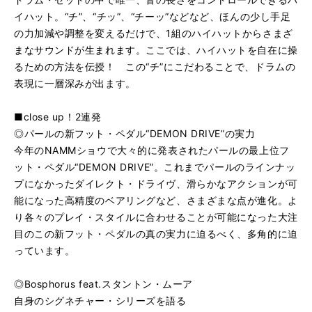
イハット。“チ”、“チッ”、“チーッ”などなど、ほんの少し手足
の力加減や調整を変えるだけで、1組のハイハットからさまざ
まなサウンドが生まれます。ここでは、ハイハットを自在に操
るための方法を伝授！ この“チ”にこだわることで、ドラムの
表現に一層深みが出ます。
■close up！2連発
◎パールの新フット・ペダル“DEMON DRIVE”の実力
今年のNAMMショウで大々的に発表されたパールの最上位フ
ット・ペダル“DEMON DRIVE”。これまでパールのラインナッ
プになかったダイレクト・ドライヴ、滑らかなアクションが可
能になった高精度のベアリングなど、さまざまな点が進化。よ
り各々のプレイ・スタイルに合わせることが可能になった大注
目のこの新フット・ペダルの真の実力に迫るべく、多角的に迫
っています。
◎Bosphorus feat.スタントン・ムーア
自身のシグネチャー・シリーズを語る