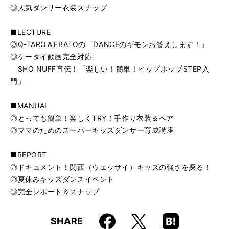
◎人気ダンサー衣装スナップ
■LECTURE
◎Q-TARO＆EBATOの「DANCEのギモンお答えします！」
◎ケータイ動画完全対応
SHO NUFF直伝！「楽しい！簡単！ヒップホップSTEP入
門」
■MANUAL
◎とっても簡単！楽しくTRY！手作り衣装＆ヘア
◎ママのためのスーパーキッズダンサー育成講座
■REPORT
◎ドキュメント！関西（ウェッサイ）キッズの強さを探る！
◎夏休みキッズダンスイベント
◎完全レポート＆スナップ
Faceboo
Hatena
X
SHARE