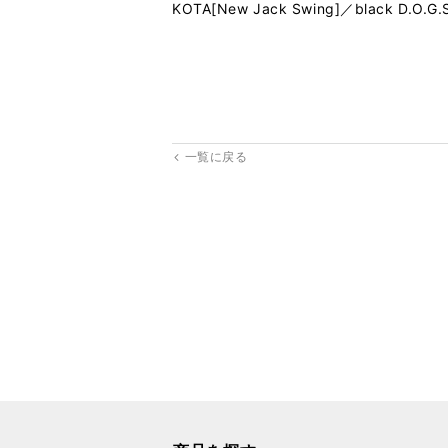
KOTA[New Jack Swing]／black D.O.G.S
一覧に戻る