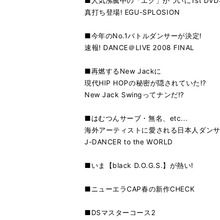
■人気沸騰中の「エグ」がついに1st DVD
真打ち登場! EGU-SPLOSION
■今年のNo.1バトルダンサーが決定!
速報! DANCE＠LIVE 2008 FINAL
■再燃するNew Jackに
現代HIP HOPの秘密が隠されていた!?
New Jack Swingってナンだ!?
■はむつんサーブ・無名、etc...
海外アーティストに愛される日本人ダン
J-DANCER to the WORLD
■いま【black D.O.G.S.】が熱い!
■ニューエラCAP春の新作CHECK
■DSマスターコース2