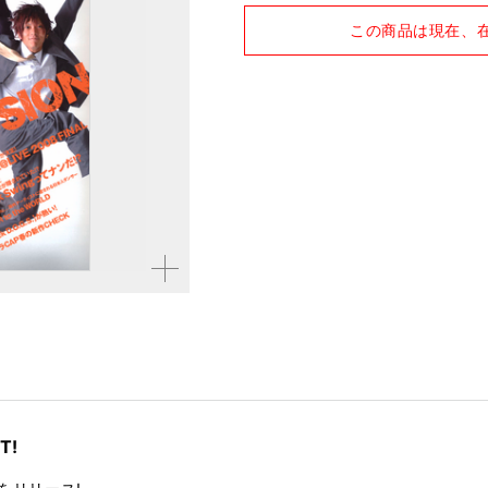
品種
雑誌
この商品は現在、
仕様
A4変形判
拡大す
る
T!