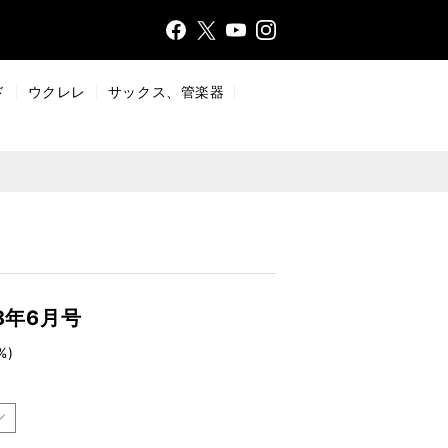
Face
Insta
X
YouT
bo
gr
ub
ok
a
e
ド
ウクレレ
サックス、管楽器
m
8年6月号
%)