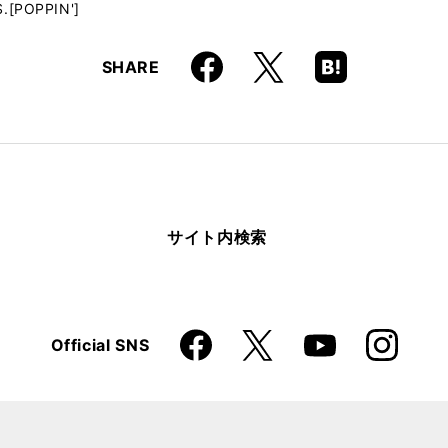
.[POPPIN']
Faceboo
Hatena
X
SHARE
k
Boo
kma
rk
サイト内検索
Faceboo
Instagra
X
Official SNS
YouTube
k
m