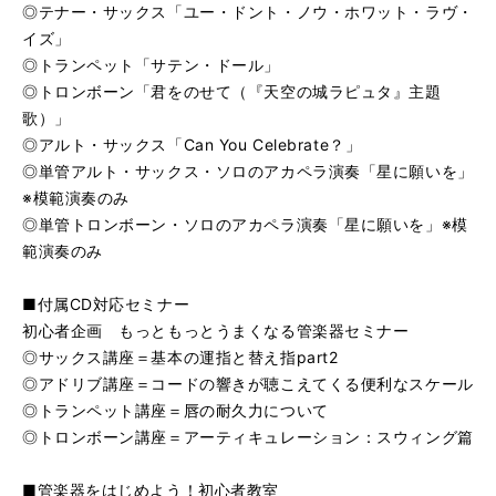
◎テナー・サックス「ユー・ドント・ノウ・ホワット・ラヴ・
イズ」
◎トランペット「サテン・ドール」
◎トロンボーン「君をのせて（『天空の城ラピュタ』主題
歌）」
◎アルト・サックス「Can You Celebrate？」
◎単管アルト・サックス・ソロのアカペラ演奏「星に願いを」
※模範演奏のみ
◎単管トロンボーン・ソロのアカペラ演奏「星に願いを」※模
範演奏のみ
■付属CD対応セミナー
初心者企画 もっともっとうまくなる管楽器セミナー
◎サックス講座＝基本の運指と替え指part2
◎アドリブ講座＝コードの響きが聴こえてくる便利なスケール
◎トランペット講座＝唇の耐久力について
◎トロンボーン講座＝アーティキュレーション：スウィング篇
■管楽器をはじめよう！初心者教室