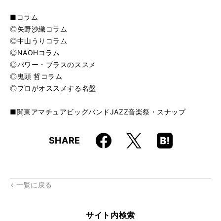
■コラム
◎矢野沙織コラム
◎中山うりコラム
◎NAOHコラム
◎パワー・ブラスのススメ
◎鬼頭 哲コラム
◎プロがオススメする名盤
■関東アマチュアビッグバンドJAZZ音楽祭・スナップ
Faceboo
Hatena
X
SHARE
k
Boo
kma
rk
一覧に戻る
サイト内検索