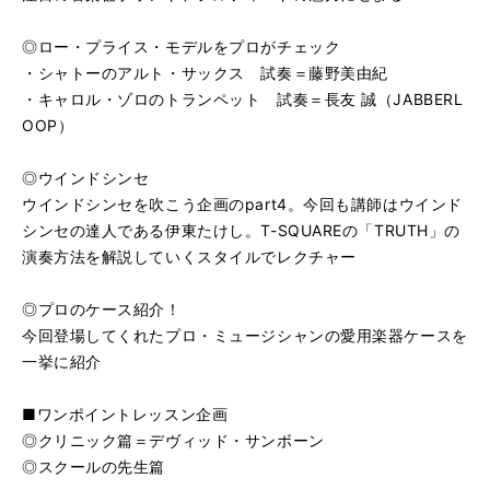
◎ロー・プライス・モデルをプロがチェック
・シャトーのアルト・サックス 試奏＝藤野美由紀
・キャロル・ゾロのトランペット 試奏＝長友 誠（JABBERL
OOP）
◎ウインドシンセ
ウインドシンセを吹こう企画のpart4。今回も講師はウインド
シンセの達人である伊東たけし。T-SQUAREの「TRUTH」の
演奏方法を解説していくスタイルでレクチャー
◎プロのケース紹介！
今回登場してくれたプロ・ミュージシャンの愛用楽器ケースを
一挙に紹介
■ワンポイントレッスン企画
◎クリニック篇＝デヴィッド・サンボーン
◎スクールの先生篇