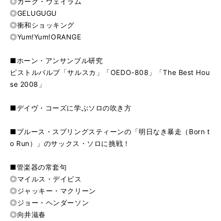
◎カーク・ウェイラム
◎GELUGUGU
◎衝和ショッキング
◎Yum!Yum!ORANGE
■ホーン・アンサンブル研究
ピストルバルブ「サルスカ」「OEDO-808」「The Best Hou
se 2008」
■デイヴ・コーズに学ぶソロの吹き方
■ブルース・スプリングスティーンの「明日なき暴走（Born t
o Run）」のサックス・ソロに挑戦！
■管楽器の常套句
◎マイルス・デイビス
◎ジャッキー・マクリーン
◎ジョー・ヘンダーソン
◎向井滋春