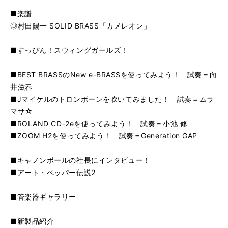
■楽譜
◎村田陽一 SOLID BRASS「カメレオン」
■すっぴん！スウィングガールズ！
■BEST BRASSのNew e-BRASSを使ってみよう！ 試奏＝向
井滋春
■Jマイケルのトロンボーンを吹いてみました！ 試奏＝ムラ
マサ☆
■ROLAND CD-2eを使ってみよう！ 試奏＝小池 修
■ZOOM H2を使ってみよう！ 試奏＝Generation GAP
■キャノンボールの社長にインタビュー！
■アート・ペッパー伝説2
■管楽器ギャラリー
■新製品紹介