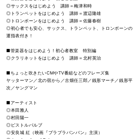
◎サックスをはじめよう 講師＝梅津和時
◎トランペットをはじめよう 講師＝渡辺隆雄
◎トロンボーンをはじめよう 講師＝佐藤春樹
◎初心者でも安心、サックス、トランペット、トロンボーンの
運指表付き！
■管楽器をはじめよう！初心者教室 特別編
◎クラリネットをはじめよう 講師＝北村英治
■ちょっと吹きたいCMやTV番組などのフレーズ集
ヤッターマン／北の宿から／古畑任三郎／銭形マーチ／銭形平
次／ヤングマン
■アーティスト
◎本田雅人
◎村田陽一
◎ピストルバルブ
◎安良城 紅（映画『ブラブラバンバン』主演）