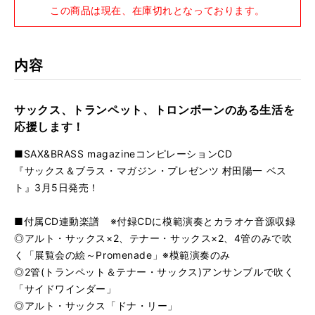
この商品は現在、在庫切れとなっております。
内容
サックス、トランペット、トロンボーンのある生活を
応援します！
■SAX&BRASS magazineコンピレーションCD
『サックス＆ブラス・マガジン・プレゼンツ 村田陽一 ベス
ト』3月5日発売！
■付属CD連動楽譜 ※付録CDに模範演奏とカラオケ音源収録
◎アルト・サックス×2、テナー・サックス×2、4管のみで吹
く「展覧会の絵～Promenade」※模範演奏のみ
◎2管(トランペット＆テナー・サックス)アンサンブルで吹く
「サイドワインダー」
◎アルト・サックス「ドナ・リー」