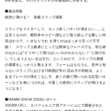
kenを迎え、そのポテンシャルを徹底的に分析する。
■奏法特集
絶対に弾ける！ 初級スラップ講座
スラップをマスターして、カッコ良くバチバチ弾きたい......と
は言うものの、教則本やコピー譜などに取り組んでも難しい内
容ばかりで、いきなりそれ を弾くのははっきり言って不可
能！ スラップ上級者にとっては簡単なフレーズでも、初心者
のなかには"どうやって弾けばいいのかわからない！"と投げ出
し てしまう人もいるはずだ。というわけで、スラップの基礎
の基礎をしっかりと教えます。フォームはもちろん、意外と知
らないスラップにおけるTAB譜記号の 読み方や対処法、よく
あるフレーズの弾きこなし方、多くの曲で用いられる定型パタ
ーンなどを身につければ、今度こそ絶対にスラップが弾けるよ
うになる！
■NAMM SHOW 2008レポート
2008年1月に、カリフォルニア州アナハイムにて開催された