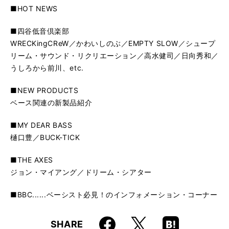
■HOT NEWS
■四谷低音倶楽部
WRECKingCReW／かわいしのぶ／EMPTY SLOW／シュープ
リーム・サウンド・リクリエーション／高水健司／日向秀和／
うしろから前川、etc.
■NEW PRODUCTS
ベース関連の新製品紹介
■MY DEAR BASS
樋口豊／BUCK-TICK
■THE AXES
ジョン・マイアング／ドリーム・シアター
■BBC......ベーシスト必見！のインフォメーション・コーナー
Faceboo
Hatena
X
SHARE