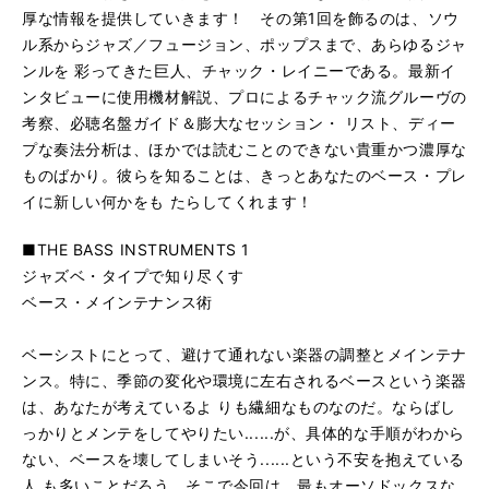
厚な情報を提供していきます！ その第1回を飾るのは、ソウ
ル系からジャズ／フュージョン、ポップスまで、あらゆるジャ
ンルを 彩ってきた巨人、チャック・レイニーである。最新イ
ンタビューに使用機材解説、プロによるチャック流グルーヴの
考察、必聴名盤ガイド＆膨大なセッション・ リスト、ディー
プな奏法分析は、ほかでは読むことのできない貴重かつ濃厚な
ものばかり。彼らを知ることは、きっとあなたのベース・プレ
イに新しい何かをも たらしてくれます！
■THE BASS INSTRUMENTS 1
ジャズベ・タイプで知り尽くす
ベース・メインテナンス術
ベーシストにとって、避けて通れない楽器の調整とメインテナ
ンス。特に、季節の変化や環境に左右されるベースという楽器
は、あなたが考えているよ りも繊細なものなのだ。ならばし
っかりとメンテをしてやりたい......が、具体的な手順がわから
ない、ベースを壊してしまいそう......という不安を抱えている
人 も多いことだろう。そこで今回は、最もオーソドックスな