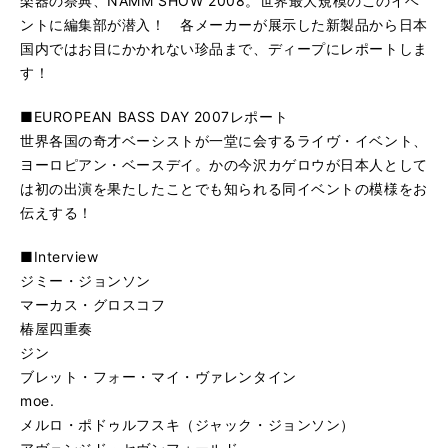
楽器の祭典、NAMM SHOW 2008。世界最大規模のこのイベ
ントに編集部が潜入！ 各メーカーが展示した新製品から日本
国内ではお目にかかれない珍品まで、ディープにレポートしま
す！
■EUROPEAN BASS DAY 2007レポート
世界各国の奇才ベーシストが一堂に会するライヴ・イベント、
ヨーロピアン・ベースデイ。かの今沢カゲロウが日本人として
は初の出演を果たしたことでも知られる同イベントの模様をお
伝えする！
■Interview
ジミー・ジョンソン
マーカス・グロスコフ
椿屋四重奏
ジン
ブレット・フォー・マイ・ヴァレンタイン
moe.
メルロ・ポドゥルフスキ（ジャック・ジョンソン）