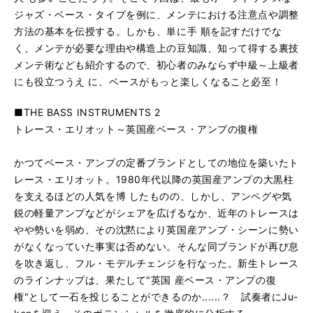
ジャズ・ベース・タイプを例に、メンテにおける注意点や調整
方法の基本を伝授する。しかも、単に手 順を記すだけでな
く、メンテが必要な理由や構造上の豆知識、知って得する裏技
メンテ術なども紹介するので、初心者のみならず中級～上級者
にも役立つうえ に、ベースがもっと楽しくなること必至！
■THE BASS INSTRUMENTS 2
トレース・エリオット～英国産ベース・アンプの復権
かつてベース・アンプの定番ブランドとしての地位を築いたト
レース・エリオット。1980年代以降の英国産アンプの大黒柱
を支えるほどの人気を博 したものの、しかし、アンペグや気
鋭の軽量アンプなどがシェアを広げるなか、近年のトレースは
やや勢いを弱め、その沈黙により英国産アンプ・シーンに勢い
がなくなっていた事実は否めない。そんな同ブランドが再び息
を吹き返し、フル・モデルチェンジを行なった。新生トレース
のラインナップは、果たして"英国 産ベース・アンプの復
権"として一石を投じることができるのか......？ 試奏者にJu-