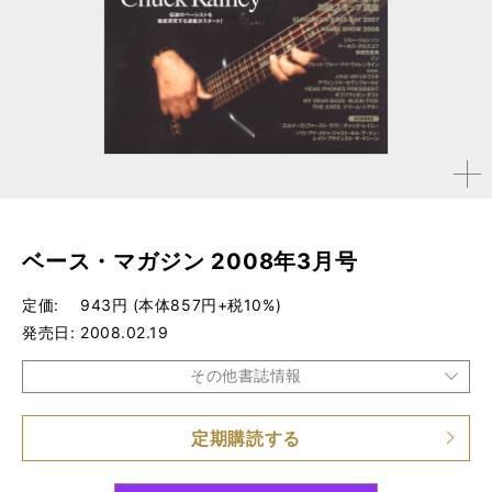
拡大す
る
ベース・マガジン 2008年3月号
定価
943円 (本体857円+税10%)
発売日
2008.02.19
その他書誌情報
定期購読する
品種
雑誌
仕様
A4変形判 / 164ページ