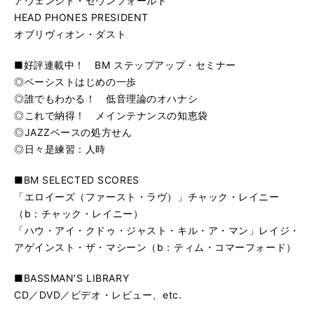
アヴェンジド・セヴンフォールド
HEAD PHONES PRESIDENT
オブリヴィオン・ダスト
■好評連載中！ BM ステップアップ・セミナー
◎ベーシストはじめの一歩
◎誰でもわかる！ 低音理論のオハナシ
◎これで納得！ メインテナンスの知恵袋
◎JAZZベースの処方せん
◎日々是練習：人時
■BM SELECTED SCORES
「エロイーズ（ファースト・ラヴ）」チャック・レイニー
（b：チャック・レイニー）
「ハウ・アイ・クドゥ・ジャスト・キル・ア・マン」レイジ・
アゲインスト・ザ・マシーン（b：ティム・コマーフォード）
■BASSMAN'S LIBRARY
CD／DVD／ビデオ・レビュー、etc.