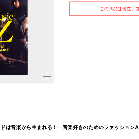
品種
雑誌
この商品は現在、
仕様
A4変形判 / 180ページ
拡大す
る
！ トレンドは音楽から生まれる！ 音楽好きのためのファッションA t