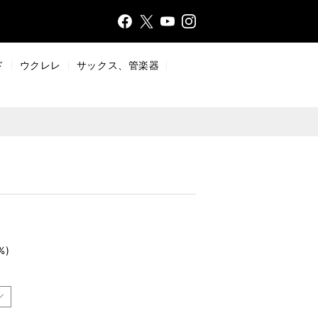
Face
Insta
X
YouT
bo
gr
ub
ok
a
e
ド
ウクレレ
サックス、管楽器
m
%)