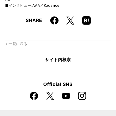
■インタビュー:AAA／Kodance
Faceboo
Hatena
X
SHARE
k
Boo
kma
rk
一覧に戻る
サイト内検索
Official SNS
Faceboo
Instagra
X
YouTube
k
m