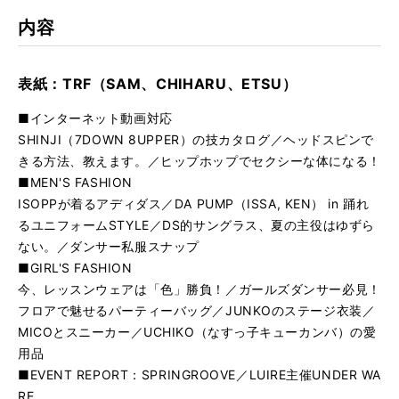
内容
表紙：TRF（SAM、CHIHARU、ETSU）
■インターネット動画対応
SHINJI（7DOWN 8UPPER）の技カタログ／ヘッドスピンで
きる方法、教えます。／ヒップホップでセクシーな体になる！
■MEN'S FASHION
ISOPPが着るアディダス／DA PUMP（ISSA, KEN） in 踊れ
るユニフォームSTYLE／DS的サングラス、夏の主役はゆずら
ない。／ダンサー私服スナップ
■GIRL'S FASHION
今、レッスンウェアは「色」勝負！／ガールズダンサー必見！
フロアで魅せるパーティーバッグ／JUNKOのステージ衣装／
MICOとスニーカー／UCHIKO（なすっ子キューカンバ）の愛
用品
■EVENT REPORT：SPRINGROOVE／LUIRE主催UNDER WA
RE