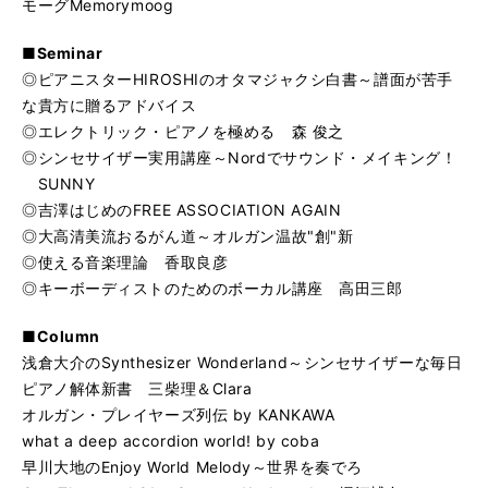
モーグMemorymoog
■Seminar
◎ピアニスターHIROSHIのオタマジャクシ白書～譜面が苦手
な貴方に贈るアドバイス
◎エレクトリック・ピアノを極める 森 俊之
◎シンセサイザー実用講座～Nordでサウンド・メイキング！
SUNNY
◎吉澤はじめのFREE ASSOCIATION AGAIN
◎大高清美流おるがん道～オルガン温故"創"新
◎使える音楽理論 香取良彦
◎キーボーディストのためのボーカル講座 高田三郎
■Column
浅倉大介のSynthesizer Wonderland～シンセサイザーな毎日
ピアノ解体新書 三柴理＆Clara
オルガン・プレイヤーズ列伝 by KANKAWA
what a deep accordion world! by coba
早川大地のEnjoy World Melody～世界を奏でろ