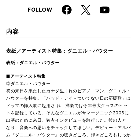
Faceboo
X
FOLLOW
Youtube
k
内容
表紙／アーティスト特集：ダニエル・パウター
表紙：ダニエル・パウター
■アーティスト特集
◎ダニエル・パウター
初の来日を果たしたカナダ生まれのピアノ・マン、ダニエル・
パウターを特集。「バッド・デイ～ついてない日の応援歌」は
ドラマの挿入歌に起用さ れ、洋楽では今年最大クラスのヒッ
トを記録している。そんなダニエルがサマーソニック2006に
出演のために来日。独占インタビューを敢行した。彼の人と
なり、音楽への思いをチェックしてほしい。デビュー・アルバ
ム『ダニエル・パウター』の聴きどころ、弾きどころもしっか