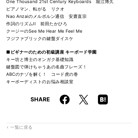
One Thousand 21st Century Keyboards 堀江博久
ピアノマン、転がる リクオ
Nao Anzaiのメルボルン通信 安齋直宗
作詞のリズムII 前田たかひろ
クージーのSee Me Hear Me Feel Me
フジファブリックの鍵盤ダイスケ
■ビギナーのための初級講座 キーボード学園
キー坊と博士のオンガク基礎知識
鍵盤図で弾けちゃうあの名曲フレーズ！
ABCのナゾを解く！ コード虎の巻
キーボーディストのお悩み相談室
Faceboo
Hatena
X
SHARE
k
Boo
kma
rk
一覧に戻る