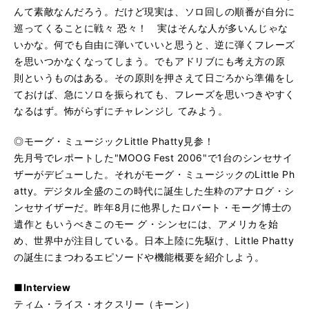
んて素敵なんだろう。だけど現実は、ソロ回しの順番が自分に
巡ってくることに戦々 恐々！ 実はそんな人が多いんじゃな
いかな。何でも自由に弾いていいと思うと、逆に弾くフレーズ
を思いつかなくなってしまう。でもアドリブにも考え方の原
則というものはある。その原則を押さえて日ごろから準備をし
ておけば、急にソロを振られても、フレーズを思いつきやすく
なるはず。怖がらずにチャレンジし てみよう。
◎モーグ・ミュージックLittle Phatty見参！
先月号でレポートした"MOOG Fest 2006"で1台のシンセサイ
ザーがデビューした。それがモーグ・ミュージックのLittle Ph
atty。デジタル全盛のこの時代に誕生した生粋のアナログ・シ
ンセサイザーだ。昨年8月に他界したロバート・モーグ博士の
遺作ともいうべきこのモー グ・シンセには、アメリカを始
め、世界中が注目している。日本上陸に先駆け、Little Phatty
の誕生にまつわるエピソードや機能概要を紹介しよう。
■Interview
ティム・ライス・オクスリー（キーン）