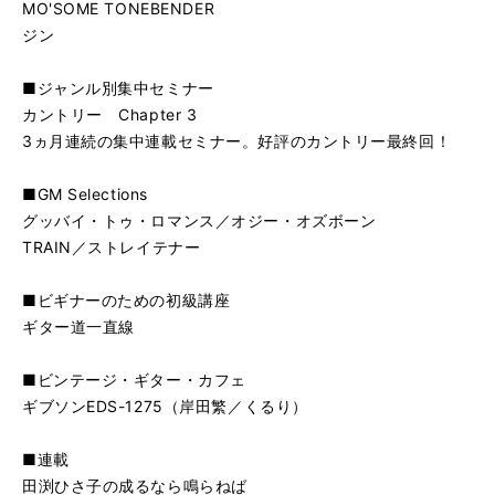
MO'SOME TONEBENDER
ジン
■ジャンル別集中セミナー
カントリー Chapter 3
3ヵ月連続の集中連載セミナー。好評のカントリー最終回！
■GM Selections
グッバイ・トゥ・ロマンス／オジー・オズボーン
TRAIN／ストレイテナー
■ビギナーのための初級講座
ギター道一直線
■ビンテージ・ギター・カフェ
ギブソンEDS-1275（岸田繁／くるり）
■連載
田渕ひさ子の成るなら鳴らねば