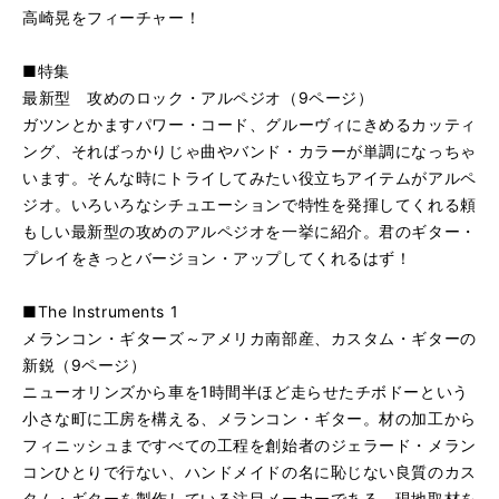
高崎晃をフィーチャー！
■特集
最新型 攻めのロック・アルペジオ（9ページ）
ガツンとかますパワー・コード、グルーヴィにきめるカッティ
ング、そればっかりじゃ曲やバンド・カラーが単調になっちゃ
います。そんな時にトライしてみたい役立ちアイテムがアルペ
ジオ。いろいろなシチュエーションで特性を発揮してくれる頼
もしい最新型の攻めのアルペジオを一挙に紹介。君のギター・
プレイをきっとバージョン・アップしてくれるはず！
■The Instruments 1
メランコン・ギターズ～アメリカ南部産、カスタム・ギターの
新鋭（9ページ）
ニューオリンズから車を1時間半ほど走らせたチボドーという
小さな町に工房を構える、メランコン・ギター。材の加工から
フィニッシュまですべての工程を創始者のジェラード・メラン
コンひとりで行ない、ハンドメイドの名に恥じない良質のカス
タム・ギターを製作している注目メーカーである。現地取材を