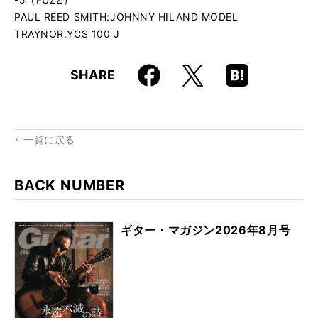
PAUL REED SMITH:JOHNNY HILAND MODEL
TRAYNOR:YCS 100 J
Faceboo
Hatena
X
SHARE
k
Boo
kma
rk
一覧に戻る
BACK NUMBER
ギター・マガジン2026年8月号