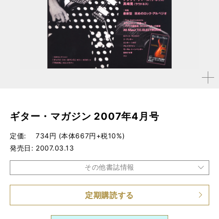
拡大す
る
ギター・マガジン 2007年4月号
定価
734円 (本体667円+税10%)
発売日
2007.03.13
その他書誌情報
定期購読する
品種
雑誌
仕様
A4変形判 / 272ページ