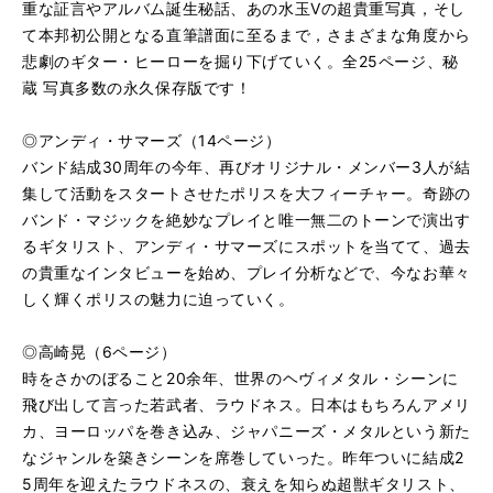
重な証言やアルバム誕生秘話、あの水玉Vの超貴重写真，そし
て本邦初公開となる直筆譜面に至るまで，さまざまな角度から
悲劇のギター・ヒーローを掘り下げていく。全25ページ、秘
蔵 写真多数の永久保存版です！
◎アンディ・サマーズ（14ページ）
バンド結成30周年の今年、再びオリジナル・メンバー3人が結
集して活動をスタートさせたポリスを大フィーチャー。奇跡の
バンド・マジックを絶妙なプレイと唯一無二のトーンで演出す
るギタリスト、アンディ・サマーズにスポットを当てて、過去
の貴重なインタビューを始め、プレイ分析などで、今なお華々
しく輝くポリスの魅力に迫っていく。
◎高崎晃（6ページ）
時をさかのぼること20余年、世界のヘヴィメタル・シーンに
飛び出して言った若武者、ラウドネス。日本はもちろんアメリ
カ、ヨーロッパを巻き込み、ジャパニーズ・メタルという新た
なジャンルを築きシーンを席巻していった。昨年ついに結成2
5周年を迎えたラウドネスの、衰えを知らぬ超獣ギタリスト、