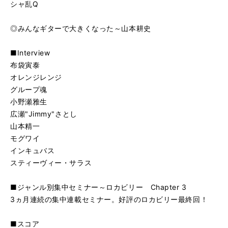
シャ乱Q
◎みんなギターで大きくなった～山本耕史
■Interview
布袋寅泰
オレンジレンジ
グループ魂
小野瀬雅生
広瀬"Jimmy"さとし
山本精一
モグワイ
インキュバス
スティーヴィー・サラス
■ジャンル別集中セミナー～ロカビリー Chapter 3
3ヵ月連続の集中連載セミナー。好評のロカビリー最終回！
■スコア