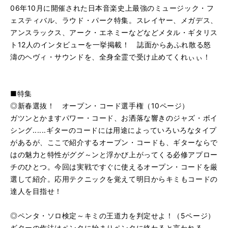
06年10月に開催された日本音楽史上最強のミュージック・フ
ェスティバル、ラウド・パーク特集。スレイヤー、メガデス、
アンスラックス、アーク・エネミーなどなどメタル・ギタリス
ト12人のインタビューを一挙掲載！ 誌面からあふれ散る怒
濤のヘヴィ・サウンドを、全身全霊で受け止めてくれぃぃ！
■特集
◎新春選抜！ オープン・コード選手権（10ページ）
ガツンとかますパワー・コード、お洒落な響きのジャズ・ボイ
シング......ギターのコードには用途によっていろいろなタイプ
があるが、ここで紹介するオープン・コードも、ギターならで
はの魅力と特性がググ～ンと浮かび上がってくる必修アプロー
チのひとつ。今回は実戦ですぐに使えるオープン・コードを厳
選して紹介。応用テクニックを覚えて明日からキミもコードの
達人を目指せ！
◎ペンタ・ソロ検定～キミの王道力を判定せよ！（5ページ）
ギターの作法はペンタに始まりペンタに終わると言われる......