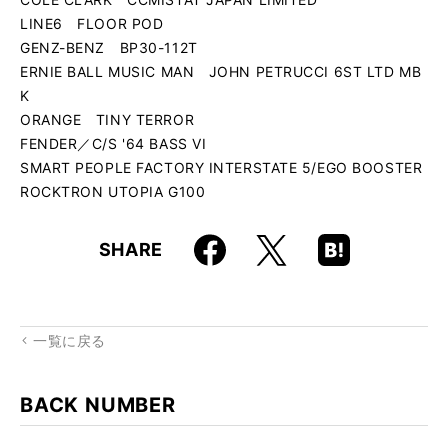
LINE6 FLOOR POD
GENZ-BENZ BP30-112T
ERNIE BALL MUSIC MAN JOHN PETRUCCI 6ST LTD MB
K
ORANGE TINY TERROR
FENDER／C/S '64 BASS VI
SMART PEOPLE FACTORY INTERSTATE 5/EGO BOOSTER
ROCKTRON UTOPIA G100
Faceboo
Hatena
X
SHARE
k
Boo
kma
rk
一覧に戻る
BACK NUMBER