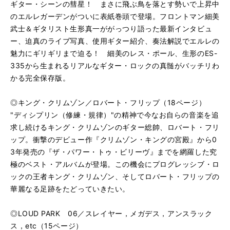
ギター・シーンの彗星！ まさに飛ぶ鳥を落とす勢いで上昇中
のエルレガーデンがついに表紙巻頭で登場。フロントマン細美
武士＆ギタリスト生形真一ががっつり語った最新インタビュ
ー、迫真のライブ写真、使用ギター紹介、奏法解説でエルレの
魅力にギリギリまで迫る！ 細美のレス・ポール、生形のES-
335から生まれるリアルなギター・ロックの真髄がバッチリわ
かる完全保存版。
◎キング・クリムゾン／ロバート・フリップ（18ページ）
"ディシプリン（修練・規律）"の精神で今なお自らの音楽を追
求し続けるキング・クリムゾンのギター総帥、ロバート・フリ
ップ。衝撃のデビュー作『クリムゾン・キングの宮殿』から0
3年発売の『ザ・パワー・トゥ・ビリーヴ』までを網羅した究
極のベスト・アルバムが登場。この機会にプログレッシブ・ロ
ックの王者キング・クリムゾン、そしてロバート・フリップの
華麗なる足跡をたどっていきたい。
◎LOUD PARK 06／スレイヤー，メガデス，アンスラック
ス，etc（15ページ）