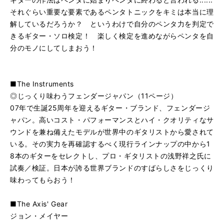
それぐらい重要な要素であるペンタトニックをキミは本当に理
解しているだろうか？ というわけで自分のペンタ力を判定で
きるギター・ソロ検定！ 楽しく検定を進めながらペンタを自
分のモノにしてしまおう！
■The Instruments
◎じっくり味わうフェンダージャパン（11ページ）
07年で生誕25周年を迎えるギター・ブランド、フェンダージ
ャパン。高いコスト・パフォーマンスとハイ・クオリティなサ
ウンドを兼ね備えたモデルが世界中のギタリストから愛されて
いる。その実力を再確認するべく現行ラインナップの中から1
8本のギターをセレクトし、プロ・ギタリストの浅野祥之氏に
試奏／検証。日本が誇る世界ブランドのすばらしさをじっくり
味わってもらおう！
■The Axis' Gear
ジョン・メイヤー