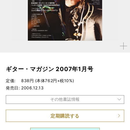
拡大す
る
ギター・マガジン 2007年1月号
定価
838円 (本体762円+税10%)
発売日
2006.12.13
その他書誌情報
定期購読する
品種
雑誌
仕様
A4変形判 / 304ページ / 小冊子（GUITARIST HANDBOO