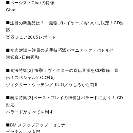
■ベーシストCharの肖像
Char
■注目の新製品は？ 最強プレイヤーズもついに決定！CD対
応
楽器フェア2005レポート
■ザ☆対談～注目の若手技巧派がマニアック・バトル!?
河辺真×日向秀和
■奏法特集[2] 快挙！ヴィクターの直伝音源をCD収録！直
伝！スペシャル2 CD対応
ヴィクター・ウッテン／IKUO／うしろから前川
■奏法特集[3]ベース・プレイの神髄はバラードにあり！ CD
対応
バラードがすべてを制す
■BM ステップアップ・セミナー
ゴク楽ベース入門