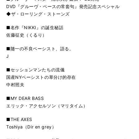
DVD『グルーヴ・ベースの常套句』発売記念スペシャル
◆ザ・ローリング・ストーンズ
■名作『NIKKI』の誕生秘話
佐藤征史（くるり）
■随一の不良ベーシスト、語る。
J
■セッションマンたちの流儀
国産NYベーシストの草分け的存在
中村照夫
■MY DEAR BASS
エリック・アクセルソン（マリタイム）
■THE AXES
Toshiya（Dir en grey）