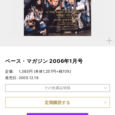
拡大す
る
ベース・マガジン 2006年1月号
定価
1,383円 (本体1,257円+税10%)
発売日
2005.12.19
その他書誌情報
定期購読する
品種
雑誌
仕様
A4変形判 / 176ページ / CD付き