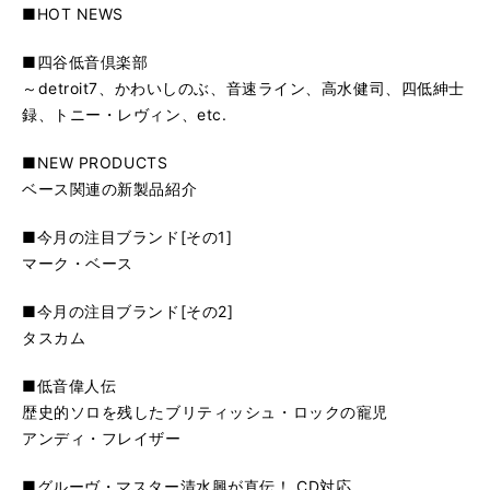
■HOT NEWS
■四谷低音倶楽部
～detroit7、かわいしのぶ、音速ライン、高水健司、四低紳士
録、トニー・レヴィン、etc.
■NEW PRODUCTS
ベース関連の新製品紹介
■今月の注目ブランド[その1]
マーク・ベース
■今月の注目ブランド[その2]
タスカム
■低音偉人伝
歴史的ソロを残したブリティッシュ・ロックの寵児
アンディ・フレイザー
■グルーヴ・マスター清水興が直伝！ CD対応