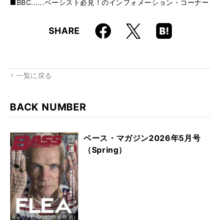
■BBC......ベーシスト必見！のインフォメーション・コーナー
Faceboo
Hatena
X
SHARE
k
Boo
kma
rk
一覧に戻る
BACK NUMBER
ベース・マガジン2026年5月号
（Spring）