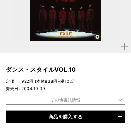
拡大す
る
ダンス・スタイルVOL.10
定価
922円 (本体838円+税10%)
発売日
2004.10.09
その他書誌情報
商品を購入する
品種
雑誌
仕様
A4変形判 / 148ページ / CD-EXTRA付き