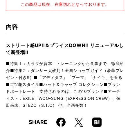
この商品は現在、在庫切れとなっております。
内容
ストリート感UP!!＆プライスDOWN!! リニューアルし
て新登場!!
■特集１：カラダが資本！トレーニングから食事まで、徹底紹
介■特集２：ダンサー太鼓判！全国ショップガイド（豪華プレ
ゼント付き!!）■「アディダス」「プーマ」「ナイキ」を着る
■ゴツ靴スタイル■ハット＆キャップ コレクション■ブラン
ドポートレート 支持されるのは、この10ブランド■アーテ
ィスト：EXILE、WOO-SUNG（EXPRESSION CREW）、倖
田來未、STEZO（S.T.O） 他、企画多数！
Faceboo
Hatena
X
SHARE
k
Boo