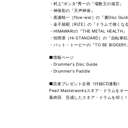
・村上"ポンタ"秀一の『場数王の箴言』
・神保彰の『天声神保』
・黒瀬蛙一［flow-war］の『裏Disc Guid
・金子統昭［RIZE］の『ドラムで偉くな
・HIMAWARIの『THE METAL HEALTH』
・恒岡章［Hi-STANDARD］の『自転車
・パット・トーピーの『TO BE BIGGER!!
■情報ページ
・Drummer's Disc Guide
・Drummer's Paddle
■読者プレゼント企画《付録CD連動》
Pearl Masterworksスネア・ドラムを
最終回 完成したスネア・ドラムを叩く