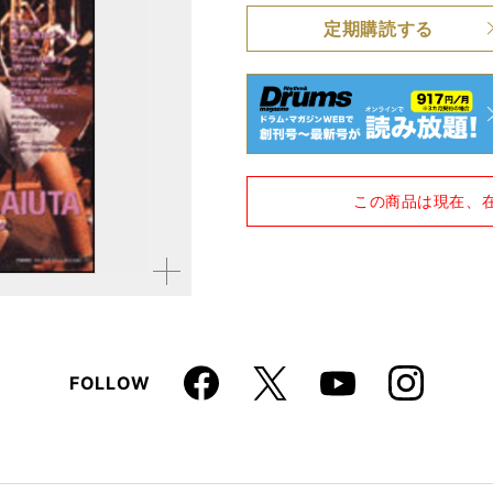
定期購読する
品種
雑誌
仕様
A4変形判 / 184ページ
この商品は現在、
拡大す
る
Faceboo
Instagra
X
FOLLOW
Youtube
k
m