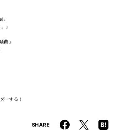
e!』
る。』
狂騒曲』
』
オーダーする！
！
Faceboo
Hatena
X
SHARE
k
Boo
kma