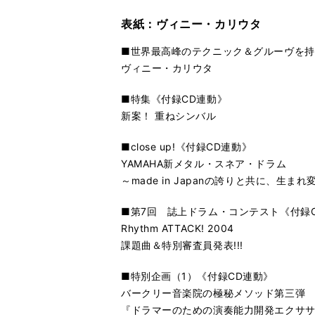
表紙：ヴィニー・カリウタ
■世界最高峰のテクニック＆グルーヴを持
ヴィニー・カリウタ
■特集《付録CD連動》
新案！ 重ねシンバル
■close up!《付録CD連動》
YAMAHA新メタル・スネア・ドラム
～made in Japanの誇りと共に、生ま
■第7回 誌上ドラム・コンテスト《付録
Rhythm ATTACK! 2004
課題曲＆特別審査員発表!!!
■特別企画（1）《付録CD連動》
バークリー音楽院の極秘メソッド第三弾
『ドラマーのための演奏能力開発エクササ