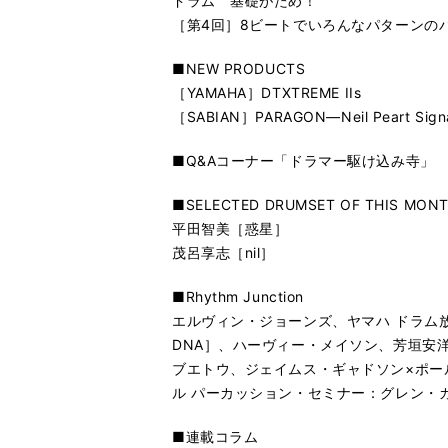
ドラム 基礎がため！
［第4回］8ビートでいろんなパターンの
■NEW PRODUCTS
［YAMAHA］DTXTREME IIs
［SABIAN］PARAGON―Neil Peart Signa
■Q&Aコーナー「ドラマー駆け込み寺」
■SELECTED DRUMSET OF THIS MON
平田智美［惑星］
茂呂享志［nil］
■Rhythm Junction
エルヴィン・ジョーンズ、ヤマハ ドラム放題
DNA］、ハーヴィー・メイソン、芳垣安洋
ブエトウ、ジェイムス・ギャドソン×ポー
ル パーカッション・セミナー：グレン・カ
■連載コラム