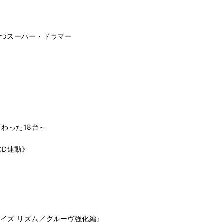
つスーパー・ドラマー
れ変わった18台～
CD連動》
イズ リズム／グルーヴ強化編』