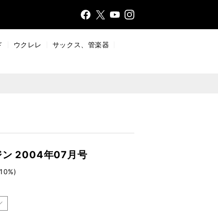
Face
Insta
X
YouT
bo
gr
ub
ok
a
e
ド
ウクレレ
サックス、管楽器
m
 2004年07月号
10%)