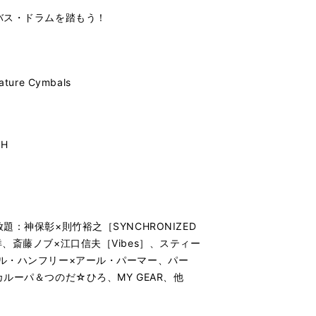
バス・ドラムを踏もう！
ture Cymbals
TH
：神保彰×則竹裕之［SYNCHRONIZED
、斎藤ノブ×江口信夫［Vibes］、スティー
ル・ハンフリー×アール・パーマー、パー
ルーパ＆つのだ☆ひろ、MY GEAR、他