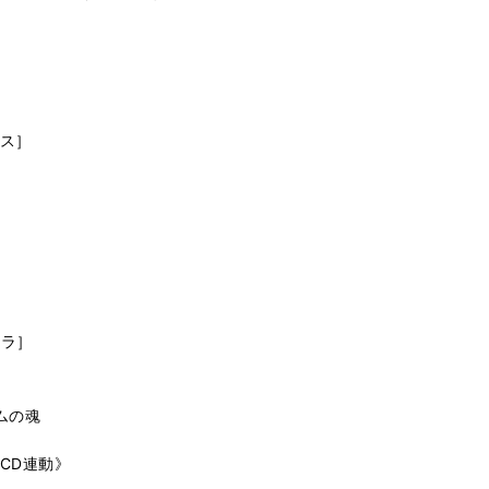
ス］
トラ］
ムの魂
CD連動》