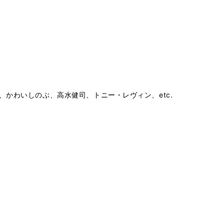
Z、清水興、かわいしのぶ、高水健司、トニー・レヴィン、etc.
ス