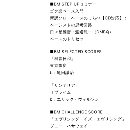
■BM STEP UPセミナー
ゴク楽ベース入門
新訳ソロ・ベースのしらべ【CD対応】：
ベーシストの思考回路
日々是練習：渡邊龍一（DMBQ）
ベースのトリセツ
■BM SELECTED SCORES
「群青日和」
東京事変
b：亀田誠治
「サンテリア」
サブライム
b：エリック・ウィルソン
■BM CHALLENGE SCORE
「エヴリシング・イズ・エヴリシング」
ダニー・ハサウェイ