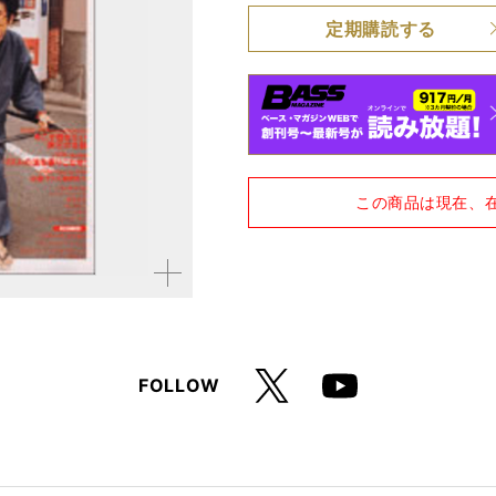
定期購読する
品種
雑誌
仕様
A4変形判 / 168ページ /
この商品は現在、
拡大す
る
X
FOLLOW
Youtube