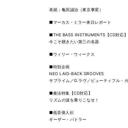
表紙：亀田誠治（東京事変）
■マーカス・ミラー来日レポート
■THE BASS INSTRUMENTS【CD対応
今こそ聴きたい第三の名器
■ウィリー・ウィークス
■特別企画
NEO LAID-BACK GROOVES
サブライム／G.ラヴ／ビューティフル・
■奏法特集【CD対応】
リズムの波を乗りこなせ！
■低音偉人伝
ギーザー・バトラー