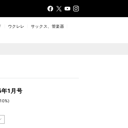
Face
Insta
X
YouT
bo
gr
ub
ok
a
e
ド
ウクレレ
サックス、管楽器
m
5年1月号
10%)