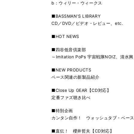
b：ウィリー・ウィークス
■BASSMAN'S LIBRARY
CD／DVD／ビデオ・レビュー、etc.
■HOT NEWS
■四谷低音倶楽部
～Imitation PoPs 宇宙戦隊NOI
■NEW PRODUCTS
ベース関連の新製品紹介
■Close Up GEAR【CD対応】
定番ファズ聴き比べ
■特別企画
カンタン自作！ ウォッシュタブ・ベー
■直伝！ 櫻井哲夫【CD対応】