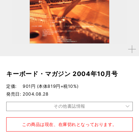
拡大す
る
キーボード・マガジン 2004年10月号
定価
901円 (本体819円+税10%)
発売日
2004.08.28
その他書誌情報
品種
雑誌
この商品は現在、在庫切れとなっております。
仕様
A4変形判 / 172ページ / CD付き