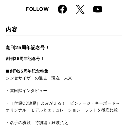
Faceboo
X
FOLLOW
Youtube
k
内容
創刊25周年記念号！
創刊25周年記念号！
■創刊25周年記念特集
シンセサイザーの過去・現在・未来
・冨田勲インタビュー
・［付録CD連動］よみがえる！ ビンテージ・キーボード～
オリジナル・モデルとエミュレーション・ソフトを徹底比較
・名手の横顔 特別編：難波弘之