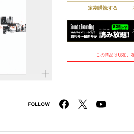
定期購読する
品種
雑誌
仕様
A4変形判 / 336ページ 
この商品は現在、
拡大す
る
Faceboo
X
FOLLOW
Youtube
k