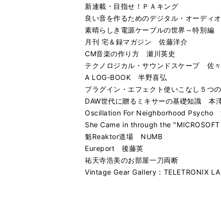
新連載・目指せ！ＰＡキング
良い音を作るためのデジタル・オーディ
素晴らしき電源ケーブルの世界～特別編
月刊 宅＆録マガジン 佐藤洋介
CM音楽の作り方 瀬川英史
テクノロジカル・サウンドスケープ 佐
A LOG-BOOK 半野喜弘
プラグイン・エフェクト使いこなし５つの心
DAW世代に贈るミキサーの基礎知識 本
Oscillation For Neighborhood Psyc
She Came in through the "MICROS
魁Reaktor道場 NUMB
Eureport 後藤英
祐天寺浩美のお部屋一刀両断
Vintage Gear Gallery：TELETRONIX LA