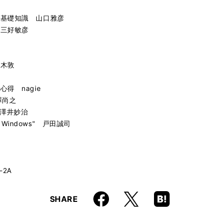
オ基礎知識 山口雅彦
 三好敏彦
々木敦
得 nagie
澤尚之
ho 澤井妙治
OFT Windows" 戸田誠司
-2A
Faceboo
Hatena
X
SHARE
k
Boo
kma