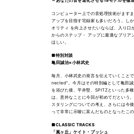
～あなたの音を進化させる19モデルを徹
コンピューター上での音処理技術がます
アップを目指す宅録家も多いだろう。し
オリティ を向上させたいならば、入り口
からのステップ・ アップに最適なプリア
ほしい。
■特別対談
亀田誠治×小林武史
毎月、小林武史の発言を伝えていくことで、プ
nected"。今月はその特別編として亀
を浴びた後、平井堅、SPITZといった
は、意外なことに今回が初めてだという。小
スタリングについての考え、さらには今後
って非常に示唆に富んだものとなったこ
■CLASSIC TRACKS
「嵐ヶ丘」ケイト・ブッシュ