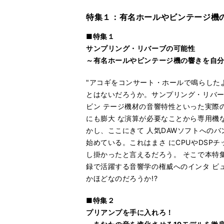
特集１：有名ホールやビンテージ機
■特集１
サンプリング・リバーブの可能性
～有名ホールやビンテージ機の響きを自
"アコギをコンサート・ホールで鳴らしたよ
とはないだろうか。サンプリング・リバ
ビン テージ機材の音響特性といった実際
にも膨大 な演算が必要なことから専用機
かし、ここにきて 人気DAWソフトへの
始めている。これはまさ にCPUやDS
し掛かったと言えるだろう。 そこで本特
録で活躍する音響学の権威へのインタ ビ
かほどなのだろうか!?
■特集２
プリアンプを手に入れろ！