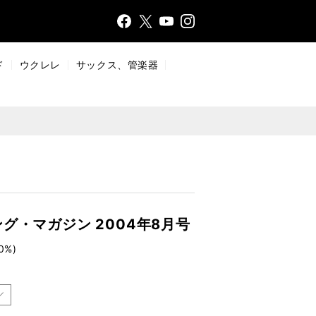
Face
Insta
X
YouT
bo
gr
ub
ok
a
e
ド
ウクレレ
サックス、管楽器
m
グ・マガジン 2004年8月号
0%)