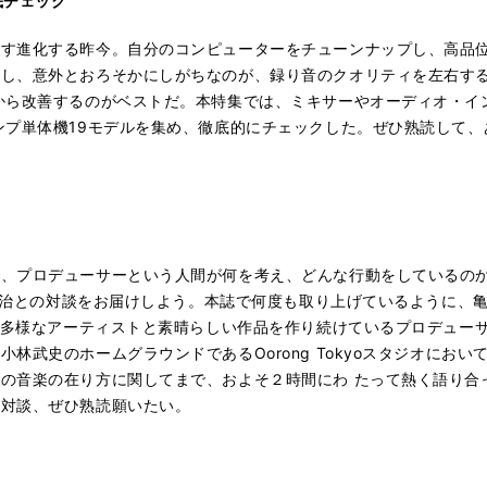
底チェック
ます進化する昨今。自分のコンピューターをチューンナップし、高品
かし、意外とおろそかにしがちなのが、録り音のクオリティを左右す
から改善するのがベストだ。本特集では、ミキサーやオーディオ・イ
ンプ単体機19モデルを集め、徹底的にチェックした。ぜひ熟読して、
ロデューサーという人間が何を考え、どんな行動をしているのかを明らかにし
田誠治との対談をお届けしよう。本誌で何度も取り上げているように、
多種多様なアーティストと素晴らしい作品を作り続けているプロデュー
林武史のホームグラウンドであるOorong Tokyoスタジオにお
の音楽の在り方に関してまで、およそ２時間にわ たって熱く語り合
の対談、ぜひ熟読願いたい。