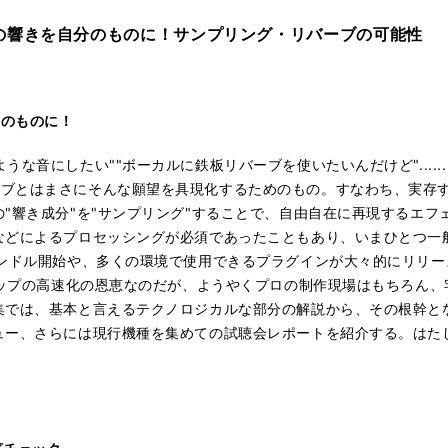
の響きを自分のものに！サンプリング・リバーブの可能性
分のものに！
うな音にしたい""ボーカルに鉄板リバーブを使いたいんだけど"....
ーブとはまさにそんな願望を具現化するためのもの。すなわち、実存
の"響き成分"を"サンプリング"することで、自由自在に再現するエ
などによるプロセッシングが必須であったこともあり、いまひとつ一
バンドル開始や、多くの環境で使用できるプラグインが大々的にリリ
Pチップの高速化の恩恵なのだが、ようやくプロの制作現場はもちろん
集では、基本と言えるテクノロジカルな部分の解説から、その根幹と
ュー、さらには現行機種を集めての試聴会レポートを紹介する。はた