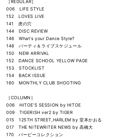
［REGULAR］
006 LIFE STYLE
152 LOVES LIVE
141 虎の穴
144 DISC REVIEW
146 What's your Dance Style?
148 パーティ＆ライブスケジュール
150 NEW ARRIVAL
152 DANCE SCHOOL YELLOW PAGE
153 STOCKLIST
154 BACK ISSUE
160 MONTHLY CLUB SHOOTING
［COLUMN］
006 HITOE'S SESSION by HITOE
009 TIGERISH ver2 by TIGER
015 125TH STREET,HARLEM by 堂本かおる
017 THE NITEWRITER NEWS by 高橋大
170 バービーコレクション