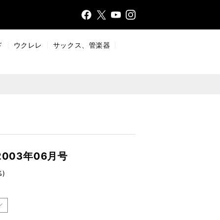
Face
Insta
X
YouT
bo
gr
ub
ok
a
e
ド
ウクレレ
サックス、管楽器
m
003年06月号
%)