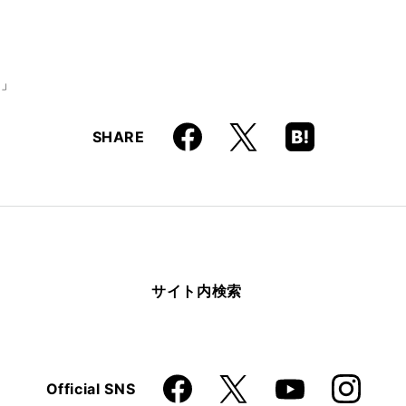
イ」
Faceboo
Hatena
X
SHARE
k
Boo
kma
rk
サイト内検索
Faceboo
Instagra
X
Official SNS
YouTube
k
m