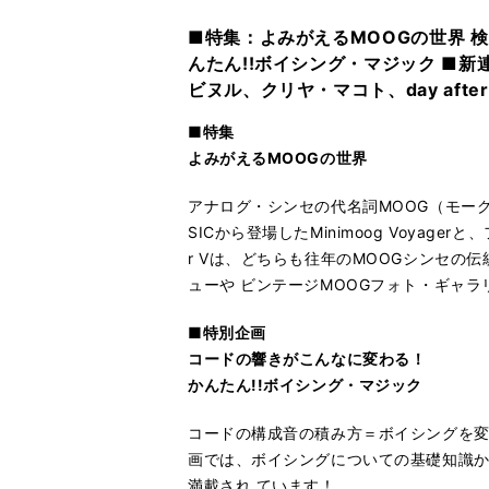
■特集：よみがえるMOOGの世界 検証・
んたん!!ボイシング・マジック ■新
ビヌル、クリヤ・マコト、day after
■特集
よみがえるMOOGの世界
アナログ・シンセの代名詞MOOG（モー
SICから登場したMinimoog Voyag
r Vは、どちらも往年のMOOGシンセ
ューや ビンテージMOOGフォト・ギャ
■特別企画
コードの響きがこんなに変わる！
かんたん!!ボイシング・マジック
コードの構成音の積み方＝ボイシングを
画では、ボイシングについての基礎知識
満載され ています！