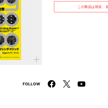
品種
雑誌
この商品は現在、
仕様
A4変形判 / 184ページ
拡大す
る
Faceboo
X
FOLLOW
Youtube
k