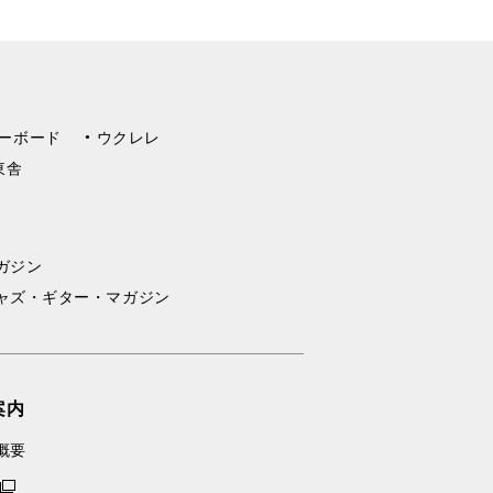
ーボード
ウクレレ
東舎
ガジン
ャズ・ギター・マガジン
案内
概要