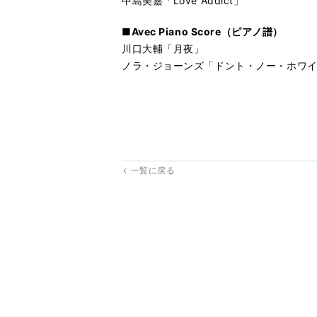
中島美嘉「Love Addict」
■Avec Piano Score（ピアノ譜）
川口大輔「月夜」
ノラ・ジョーンズ「ドント・ノー・ホワ
一覧に戻る