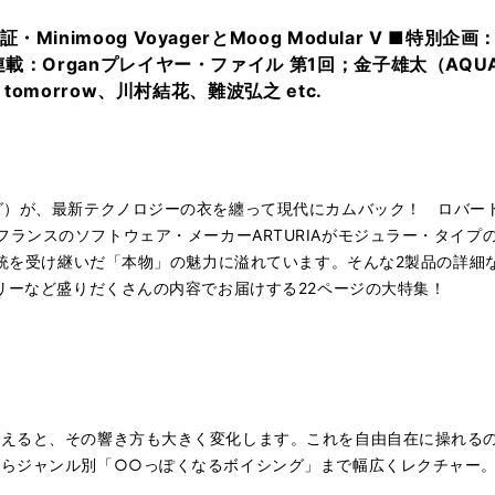
Minimoog VoyagerとMoog Modular V ■
連載：Organプレイヤー・ファイル 第1回；金子雄太（AQU
 tomorrow、川村結花、難波弘之 etc.
グ）が、最新テクノロジーの衣を纏って現代にカムバック！ ロバート
erと、フランスのソフトウェア・メーカーARTURIAがモジュラー・タイプの
の伝統を受け継いだ「本物」の魅力に溢れています。そんな2製品の詳
ラリーなど盛りだくさんの内容でお届けする22ページの大特集！
変えると、その響き方も大きく変化します。これを自由自在に操れる
からジャンル別「○○っぽくなるボイシング」まで幅広くレクチャー