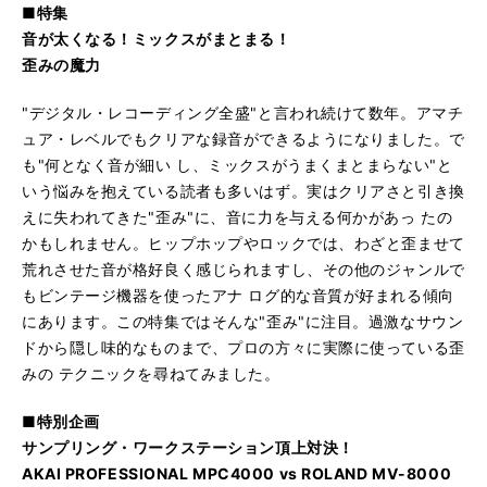
■特集
音が太くなる！ミックスがまとまる！
歪みの魔力
"デジタル・レコーディング全盛"と言われ続けて数年。アマチ
ュア・レベルでもクリアな録音ができるようになりました。で
も"何となく音が細い し、ミックスがうまくまとまらない"と
いう悩みを抱えている読者も多いはず。実はクリアさと引き換
えに失われてきた"歪み"に、音に力を与える何かがあっ たの
かもしれません。ヒップホップやロックでは、わざと歪ませて
荒れさせた音が格好良く感じられますし、その他のジャンルで
もビンテージ機器を使ったアナ ログ的な音質が好まれる傾向
にあります。この特集ではそんな"歪み"に注目。過激なサウン
ドから隠し味的なものまで、プロの方々に実際に使っている歪
みの テクニックを尋ねてみました。
■特別企画
サンプリング・ワークステーション頂上対決！
AKAI PROFESSIONAL MPC4000 vs ROLAND MV-8000