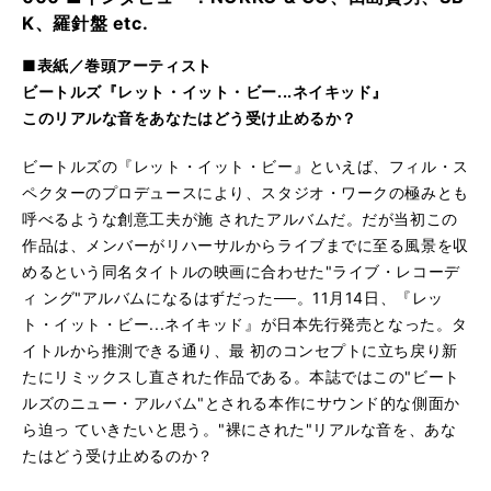
K、羅針盤 etc.
■表紙／巻頭アーティスト
ビートルズ『レット・イット・ビー...ネイキッド』
このリアルな音をあなたはどう受け止めるか？
ビートルズの『レット・イット・ビー』といえば、フィル・ス
ペクターのプロデュースにより、スタジオ・ワークの極みとも
呼べるような創意工夫が施 されたアルバムだ。だが当初この
作品は、メンバーがリハーサルからライブまでに至る風景を収
めるという同名タイトルの映画に合わせた"ライブ・レコーデ
ィ ング"アルバムになるはずだった──。11月14日、『レッ
ト・イット・ビー...ネイキッド』が日本先行発売となった。タ
イトルから推測できる通り、最 初のコンセプトに立ち戻り新
たにリミックスし直された作品である。本誌ではこの"ビート
ルズのニュー・アルバム"とされる本作にサウンド的な側面か
ら迫っ ていきたいと思う。"裸にされた"リアルな音を、あな
たはどう受け止めるのか？