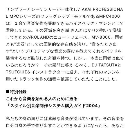
サンプラーとシーケンサーが一体化したAKAI PROFESSIONA
L MPCシリーズのフラッグシップ・モデルであるMPC4000
は、１台で音楽制作を完結できるハイスペック・マシンとして
君臨している。その牙城を突き崩 さんとばかりの勢いで登場
してきたのがROLANDのニュー・フェース、MV-8000。両者
とも"楽器"としての圧倒的な存在感を誇り、"音をたたき出
す"というプリミティブな音楽の喜びを教えてくれるパッドを
装備するなど酷似した外観を持つ。しかし、本当に両者は似て
いるのだろうか？ その疑問に答え るべく、DJ TATSUTAと
TSUTCHIEをインストラクターに迎え、それぞれのマシンを
用いたトラック制作の過程を披露していただくことにした。
■特別付録
これから音楽を始める人のために送る
『スタイル別音楽制作システム購入ガイド2004』
私たちの身の周りには素敵な音楽が溢れています。その音楽を
自分自身の手で作り出すことができるようになったら、あなた