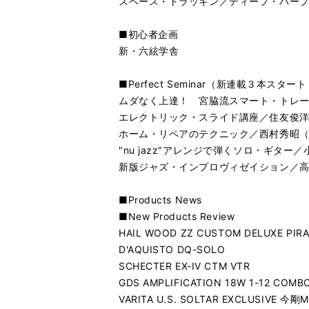
スペース・トラッキン／ディープ・パー
■初心者企画
新・六絃学舎
■Perfect Seminar（新連載３本スター
ムダなく上達！ 宮脇流スマート・トレ
エレクトリック・スライド講座／住友俊
ホーム・リペアのテクニック／西村秀昭（G
"nu jazz"アレンジで弾くソロ・ギター
新版ジャズ・インプロヴィゼイション／
■Products News
■New Products Review
HAIL WOOD ZZ CUSTOM DELUXE PIRA
D'AQUISTO DQ-SOLO
SCHECTER EX-IV CTM VTR
GDS AMPLIFICATION 18W 1-12 COMB
VARITA U.S. SOLTAR EXCLUSIVE 今剛