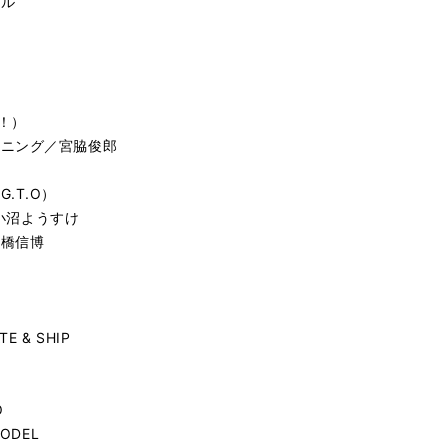
プル
ト！）
ーニング／宮脇俊郎
洋
.T.O）
／小沼ようすけ
高橋信博
TE & SHIP
O
MODEL