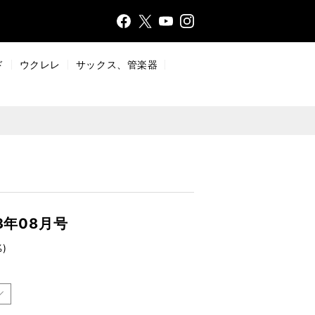
Face
Insta
X
YouT
bo
gr
ub
ok
a
e
ド
ウクレレ
サックス、管楽器
m
3年08月号
)