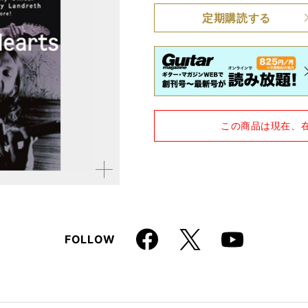
定期購読する
品種
雑誌
仕様
A4変形判 / 278ページ
この商品は現在、
拡大す
る
Faceboo
X
FOLLOW
Youtube
k