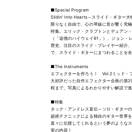
■Special Program
Slidin' Into Hearts～スライド・ギター
限りなく自由で、心の琴線に音が響く究
特集。エリック・クラプトンとデュアン
（「追憶のハイウェイ61」）、ジョン・
歴史、注目のスライド・プレイヤー紹介
で、スライド・ギターにまつわることを全
■The Instruments
エフェクターを作ろう！ Vol.2ミッド・
大好評だった自作エフェクター企画の第2
程まで、写真によるわかりやすい解説で
■特集
タック・アンドレス直伝～ソロ・ギター
超絶テクニックによる独自のギター世界
直々に伝授してくれるという夢のような
実の内容！