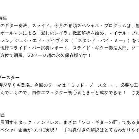
大特集
極のギター奏法、スライド。今月の巻頭スペシャル・プログラムは、
・オールマンによる「愛しのレイラ」徹底解析を始め、マイケル・ブ
レノン／ジェシ・エド・デイヴィス（「スタンド・バイ・ミー」）を
、現行スライド・バー試奏レポート、スライド・ギター奏法入門、ソ
方位で網羅。50ページ超の永久保存版です！
ブースター
弾が早くも登場。今回のテーマは「ミッド・ブースター」。必要な工
進んでいくので、自作エフェクター初心者もきっと成功できる！ さ
の匠
を展開するタック・アンドレス。まさに「ソロ・ギターの匠」である
スペシャル企画がついに実現！ 手写真付きの解説はとてもわかりや