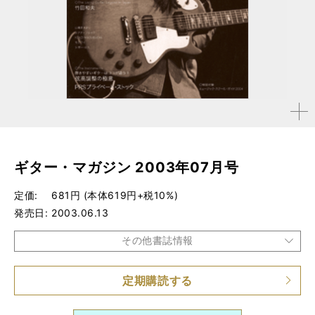
拡大す
る
ギター・マガジン 2003年07月号
定価
681円 (本体619円+税10%)
発売日
2003.06.13
その他書誌情報
定期購読する
品種
雑誌
仕様
A4変形判 / 274ページ / 小冊子（ミュージック・スクー