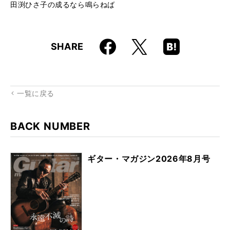
田渕ひさ子の成るなら鳴らねば
Faceboo
Hatena
X
SHARE
k
Boo
kma
rk
一覧に戻る
BACK NUMBER
ギター・マガジン2026年8月号