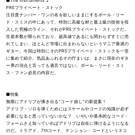
■The Instruments 2
PRSプライベート・ストック
注目度ナンバー・ワンの名を欲しいままにするポール・リー
ド・スミスの中にあって、特別に高級な材と最上級の技術を投
入した究極のライン、それがPRSプライベート・ストックだ。
生産本数が限られており、超高値であるにも関わらずすぐに売
れてしまい、ほとんど市場に出まわらないというマニア垂涎の
ギター。今回は特別にそのPRSプライベート・ストックを一堂
に集めて紹介。気品あふれるその佇まいは、まさに現在のギタ
ー界の頂点と言っても過言ではない。ポール・リード・スミ
ス・ファン必見の内容だ。
■特集
無限にアドリブが沸き出る"コード崩し"の新提案！
アドリブ・ソロを弾くためにはスケールやコードの知識が必ず
必要になると思っていないかな？ いやいや基本的なコード・
フォームさえ知っていればアドリブは自在に弾けるようになる
のだ。トラアド、7thコード、テンション・コードという３コ