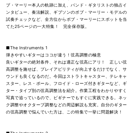
ブ・マーリー本人の軌跡に加え、バンド・ギタリストの独占イ
ンタビュー、奏法解説、ギブソンのボブ・マーリー・モデルの
試奏チェックなど、全方位からボブ・マーリーにスポットを当
てた25ページの一大特集！ 完全保存版。
■The Instruments 1
弾きやすいギターはココが違う！弦高調整の極意
良いギターの絶対条件、それは適正な弦高にアリ！ 正しい弦
高調整を施せば、プレイアビリティが向上するだけでなく、サ
ウンドも良くなるのだ。今回はストラトキャスター、テレキャ
スター、レス・ポール、フロイド・ローズ付きギターなど、ギ
ター・タイプ別の弦高調整法を紹介。作業工程をわかりやすく
写真で追っているので、ビギナーでもすぐに実践できる。ネッ
ク調整やオクターブ調整などの周辺解説も充実。自分のギター
の弦高調整で悩んでいた方は、この特集で一挙に問題解決！