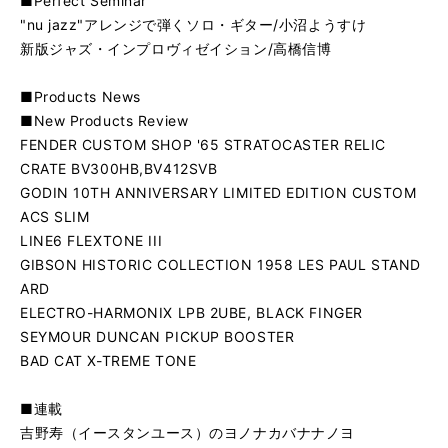
■Perfect Seminar
"nu jazz"アレンジで弾くソロ・ギター/小沼ようすけ
新版ジャズ・インプロヴィゼイション/高橋信博
■Products News
■New Products Review
FENDER CUSTOM SHOP '65 STRATOCASTER RELIC
CRATE BV300HB,BV412SVB
GODIN 10TH ANNIVERSARY LIMITED EDITION CUSTOM
ACS SLIM
LINE6 FLEXTONE III
GIBSON HISTORIC COLLECTION 1958 LES PAUL STAND
ARD
ELECTRO-HARMONIX LPB 2UBE, BLACK FINGER
SEYMOUR DUNCAN PICKUP BOOSTER
BAD CAT X-TREME TONE
■連載
吉野寿（イースタンユース）のヨノナカバナナノヨ