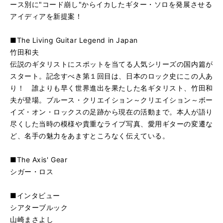
ース別に"コード崩し"からイカしたギター・ソロを発展させる
アイディアを新提案！
■The Living Guitar Legend in Japan
竹田和夫
伝説のギタリストにスポットを当てる人気シリーズの国内篇が
スタート。記念すべき第１回目は、日本のロック史にこの人あ
り！ 誰よりも早く世界進出を果たした名ギタリスト、竹田和
夫が登場。ブルース・クリエイション～クリエイション～ボー
イズ・オン・ロックスの足跡から現在の活動まで。本人が語り
尽くした当時の模様や貴重なライブ写真、愛用ギターの変遷な
ど、名手の魅力をあますところなく伝えている。
■The Axis' Gear
シガー・ロス
■インタビュー
シアターブルック
山崎まさよし