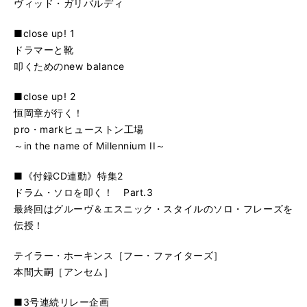
ヴィッド・ガリバルディ
■close up! 1
ドラマーと靴
叩くためのnew balance
■close up! 2
恒岡章が行く！
pro・markヒューストン工場
～in the name of Millennium II～
■《付録CD連動》特集2
ドラム・ソロを叩く！ Part.3
最終回はグルーヴ＆エスニック・スタイルのソロ・フレーズを
伝授！
テイラー・ホーキンス［フー・ファイターズ］
本間大嗣［アンセム］
■3号連続リレー企画