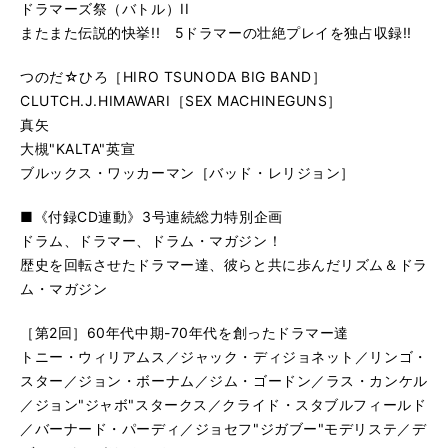
ドラマーズ祭（バトル）II
またまた伝説的快挙!! 5ドラマーの壮絶プレイを独占収録!!
つのだ☆ひろ［HIRO TSUNODA BIG BAND］
CLUTCH.J.HIMAWARI［SEX MACHINEGUNS］
真矢
大槻"KALTA"英宣
ブルックス・ワッカーマン［バッド・レリジョン］
■《付録CD連動》3号連続総力特別企画
ドラム、ドラマー、ドラム・マガジン！
歴史を回転させたドラマー達、彼らと共に歩んだリズム＆ドラ
ム・マガジン
［第2回］60年代中期-70年代を創ったドラマー達
トニー・ウィリアムス／ジャック・ディジョネット／リンゴ・
スター／ジョン・ボーナム／ジム・ゴードン／ラス・カンケル
／ジョン"ジャボ"スタークス／クライド・スタブルフィールド
／バーナード・パーディ／ジョセフ"ジガブー"モデリステ／デ