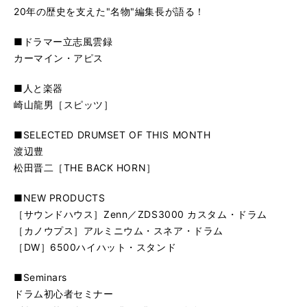
20年の歴史を支えた"名物"編集長が語る！
■ドラマー立志風雲録
カーマイン・アピス
■人と楽器
崎山龍男［スピッツ］
■SELECTED DRUMSET OF THIS MONTH
渡辺豊
松田晋二［THE BACK HORN］
■NEW PRODUCTS
［サウンドハウス］Zenn／ZDS3000 カスタム・ドラム
［カノウプス］アルミニウム・スネア・ドラム
［DW］6500ハイハット・スタンド
■Seminars
ドラム初心者セミナー