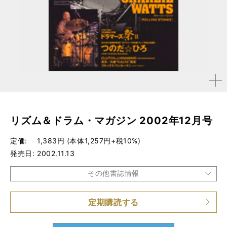
拡大す
る
リズム＆ドラム・マガジン 2002年12月号
定価
1,383円 (本体1,257円+税10%)
発売日
2002.11.13
その他書誌情報
定期購読する
品種
雑誌
仕様
A4変形判 / 176ページ / CD付き