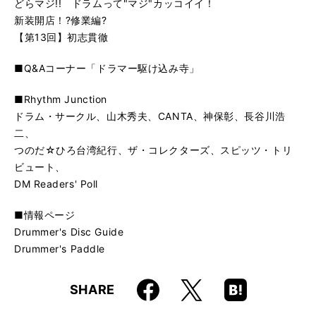
どらマジ!! ドラムって"マジ"カッコイイ！
新装開店！?修業編?
【第13回】初志貫徹
■Q&Aコーナー「ドラマー駆け込み寺」
■Rhythm Junction
ドラム・サークル、山木秀夫、CANTA、神保彰、長谷川浩
二、
つのだ☆ひろ台湾紀行、ザ・コレクターズ、スピッツ・トリ
ビュート、
DM Readers' Poll
■情報ページ
Drummer's Disc Guide
Drummer's Paddle
Faceboo
Hatena
X
SHARE
k
Boo
kma