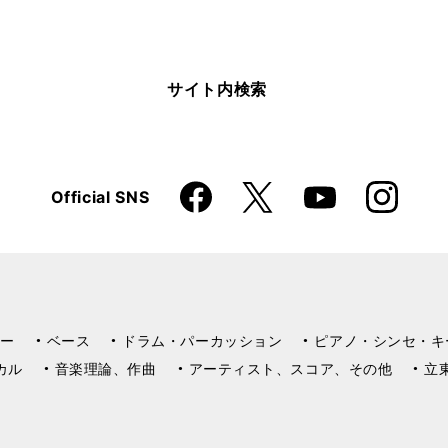
サイト内検索
Faceboo
Instagra
X
Official SNS
YouTube
k
m
ー
ベース
ドラム・パーカッション
ピアノ・シンセ・キ
カル
音楽理論、作曲
アーティスト、スコア、その他
立