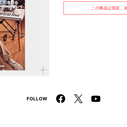
品種
雑誌
この商品は現在、
仕様
A4変形判 / 208ページ
拡大す
る
Faceboo
X
FOLLOW
Youtube
k