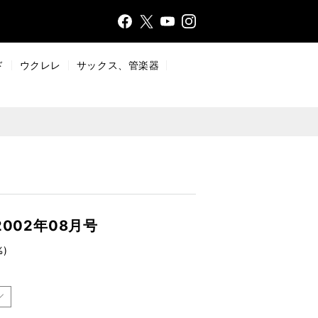
Face
Insta
X
YouT
bo
gr
ub
ok
a
e
ド
ウクレレ
サックス、管楽器
m
002年08月号
%)