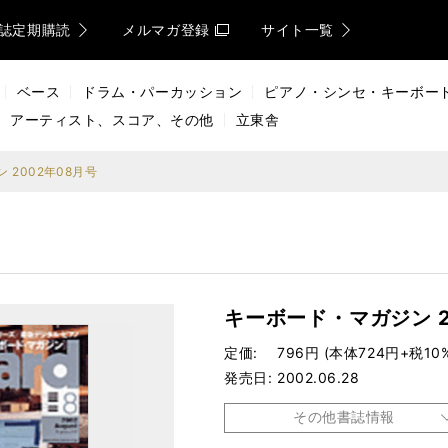
誌定期購読
メルマガ登録
サイト一覧
ベース
ドラム・パーカッション
ピアノ・シンセ・キーボー
アーティスト、スコア、その他
立東舎
 2002年08月号
キーボード・マガジン 2
定価
796円 (本体724円+税10
発売日
2002.06.28
その他書誌情報