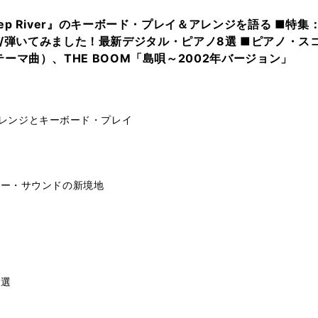
p River』のキーボード・プレイ＆アレンジを語る ■特集
のすべて/弾いてみました！最新デジタル・ピアノ8選 ■ピアノ
マ曲）、THE BOOM「島唄～2002年バージョン」
るアレンジとキーボード・プレイ
ャー・サウンドの新境地
８選