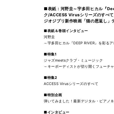
■表紙：河野圭～宇多田ヒカル『Dee
ク/ACCESS Virusシリーズ
ジオジブリ新作映画「猫の恩返し」テー
■表紙＆巻頭インタビュー
河野圭
～宇多田ヒカル『DEEP RIVER』を彩
■特集1
ジャズmeetsクラブ・ミュージック
～キーボーディストが切り開くフューチ
■特集2
ACCESS Virusシリーズのすべて
■特別企画
弾いてみました！最新デジタル・ピアノ
■インタビュー