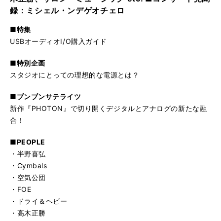
録：ミシェル・ンデゲオチェロ
■特集
USBオーディオI/O購入ガイド
■特別企画
スタジオにとっての理想的な電源とは？
■ブンブンサテライツ
新作『PHOTON』で切り開くデジタルとアナログの新たな融
合！
■PEOPLE
・半野喜弘
・Cymbals
・空気公団
・FOE
・ドライ＆ヘビー
・高木正勝