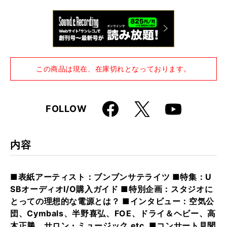
仕様
A4変形判 / 344ページ
この商品は現在、在庫切れとなっております。
Faceboo
X
FOLLOW
Youtube
k
内容
■表紙アーティスト：ブンブンサテライツ ■特集：U
SBオーディオI/O購入ガイド ■特別企画：スタジオに
とっての理想的な電源とは？ ■インタビュー：空気公
団、Cymbals、半野喜弘、FOE、ドライ＆ヘビー、高
木正勝、サロン・ミュージック etc. ■コンサート見聞