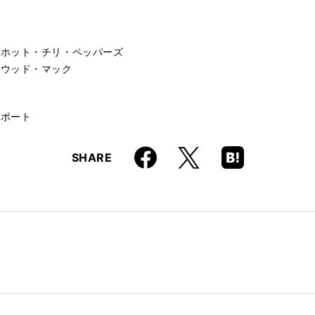
・ホット・チリ・ペッパーズ
トウッド・マック
レポート
Faceboo
Hatena
X
SHARE
k
Boo
kma
rk