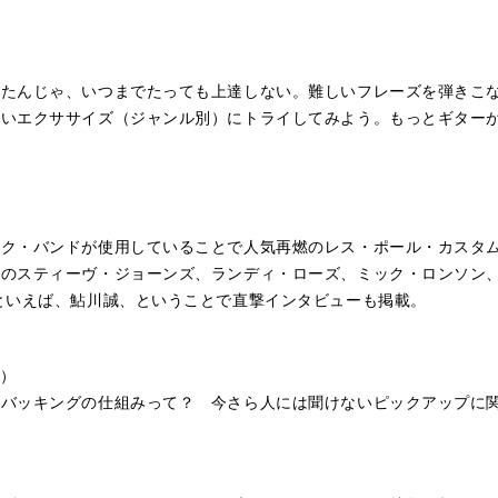
いたんじゃ、いつまでたっても上達しない。難しいフレーズを弾きこ
しいエクササイズ（ジャンル別）にトライしてみよう。もっとギター
ク・バンドが使用していることで人気再燃のレス・ポール・カスタム
ズのスティーヴ・ジョーンズ、ランディ・ローズ、ミック・ロンソン
といえば、鮎川誠、ということで直撃インタビューも掲載。
問）
ムバッキングの仕組みって？ 今さら人には聞けないピックアップに