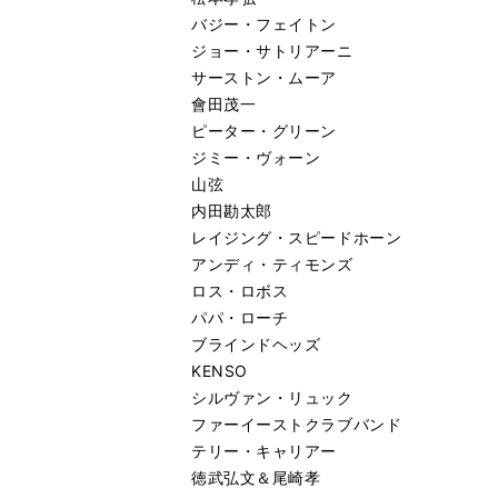
バジー・フェイトン
ジョー・サトリアーニ
サーストン・ムーア
會田茂一
ピーター・グリーン
ジミー・ヴォーン
山弦
内田勘太郎
レイジング・スピードホーン
アンディ・ティモンズ
ロス・ロボス
パパ・ローチ
ブラインドヘッズ
KENSO
シルヴァン・リュック
ファーイーストクラブバンド
テリー・キャリアー
徳武弘文＆尾崎孝