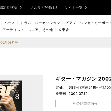
誌定期購読
メルマガ登録
サイト一覧
ベース
ドラム・パーカッション
ピアノ・シンセ・キーボー
アーティスト、スコア、その他
立東舎
02年08月号
ギター・マガジン 200
定価
681円 (本体619円+税10%
発売日
2002.07.12
その他書誌情報