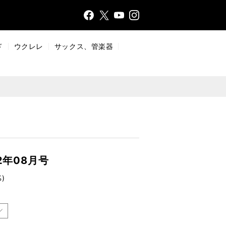
Face
Insta
X
YouT
bo
gr
ub
ok
a
e
ド
ウクレレ
サックス、管楽器
m
2年08月号
)