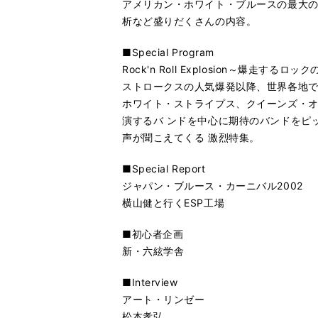
アメリカン・ホワイト・ブルースの最大
析など盛りだくさんの内容。
■Special Program
Rock'n Roll Explosion～爆走するロッ
ストロークスの人気爆発以降、世界各地
ホワイト・ストライプス、クイーンズ・
演するバ ンドを中心に期待のバンドをピ
声が聞こえてくる 激烈特集。
■Special Report
ジャパン・ブルース・カーニバル2002
横山健と行くESP工場
■初心者企画
新・六絃学舎
■Interview
アート・リンゼー
松本孝弘