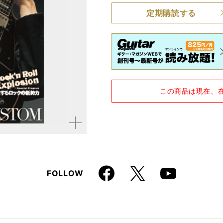
定期購読する
品種
雑誌
仕様
A4変形判 / 272ページ
この商品は現在、
拡大す
る
Faceboo
X
FOLLOW
Youtube
k