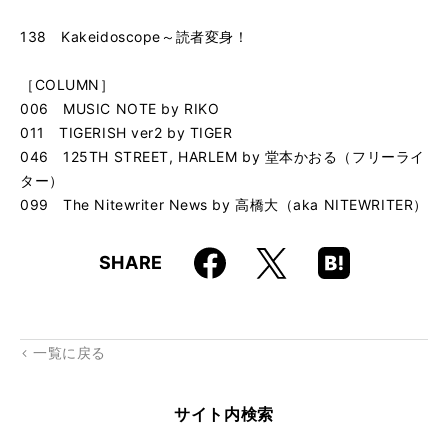
138 Kakeidoscope～読者変身！
［COLUMN］
006 MUSIC NOTE by RIKO
011 TIGERISH ver2 by TIGER
046 125TH STREET, HARLEM by 堂本かおる（フリーライ
ター）
099 The Nitewriter News by 高橋大（aka NITEWRITER）
Faceboo
Hatena
X
SHARE
k
Boo
kma
rk
一覧に戻る
サイト内検索