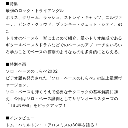
■特集
最強のロック・トライアングル
ポリス、クリーム、ラッシュ、ストレイ・キャッツ、ニルヴァ
ーナ、ピンク・クラウド、ブランキー・ジェット・シティ、et
c.
トリオのベースを一挙にまとめて紹介。最小トリオ編成である
ギター＆ベース＆ドラムなどでのベースのアプローチをいろい
ろ学ぶことでベースの役割のようなものを多角的にとらえる。
■特別企画
ソロ・ベースのしらべ2002
ビデオ版も発売された『ソロ・ベースのしらべ』の誌上最新ヴ
ァージョン。
ソロ・ベースを弾くうえで必要なテクニックの基本解説に加
え、今回はソロ・ベース譜例としてサザンオールスターズの
「TSUNAMI」をピックアップ！
■インタビュー
トム・ハミルトン：エアロスミスの30年を語る！