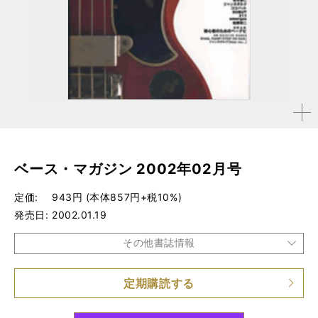
拡大す
る
ベース・マガジン 2002年02月号
定価
943円 (本体857円+税10%)
発売日
2002.01.19
その他書誌情報
定期購読する
品種
雑誌
仕様
A4変形判 / 172ページ