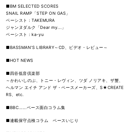
■BM SELECTED SCORES
SNAIL RAMP「STEP ON GAS」
ベーシスト：TAKEMURA
ジャンヌダルク「Dear my...」
ベーシスト：ka-yu
■BASSMAN'S LIBRARY～CD、ビデオ・レビュー～
■HOT NEWS
■四谷低音倶楽部
～かわいしのぶ、トニー・レヴィン、ツダ ノリアキ、ザ蟹、
ヘルマン エイチ アンド ザ・ペースメーカーズ、S★CREATE
RS、etc.
■BBC......ベース面白コラム集
■連載保守点検コラム ベースいじり