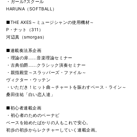
・ガール?スクール
HARUNA（SOFTBALL）
■THE AXES～ミュージシャンの使用機材～
P・ナット（311）
河辺真（smorgas）
■連載奏法系企画
・理論の扉......音楽理論セミナー
・古典伯爵......クラシック演奏セミナー
・親指殿堂～スラッパーズ・ファイル～
ヴィクター・ウッテン
・いただき！ヒット曲～チャートを賑わすベース・ライン～
桑田佳祐「白い恋人達」
■初心者連載企画
・初心者のためのベーナビ
ベースを始めたばかりの人もこれで安心。
初歩の初歩からレクチャーしていく連載企画。