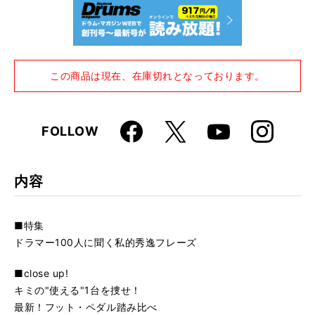
この商品は現在、在庫切れとなっております。
Faceboo
Instagra
X
FOLLOW
Youtube
k
m
内容
■特集
ドラマー100人に聞く私的秀逸フレーズ
■close up!
キミの"使える"1台を捜せ！
最新！フット・ペダル踏み比べ