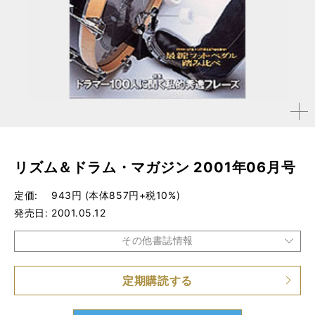
拡大す
る
リズム＆ドラム・マガジン 2001年06月号
定価
943円 (本体857円+税10%)
発売日
2001.05.12
その他書誌情報
定期購読する
品種
雑誌
仕様
A4変形判 / 156ページ