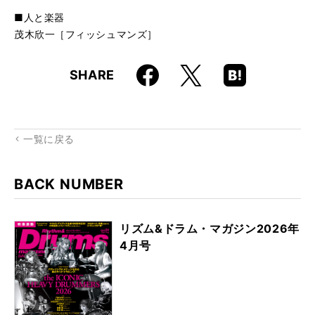
■人と楽器
茂木欣一［フィッシュマンズ］
Faceboo
Hatena
X
SHARE
k
Boo
kma
rk
一覧に戻る
BACK NUMBER
リズム&ドラム・マガジン2026年
4月号