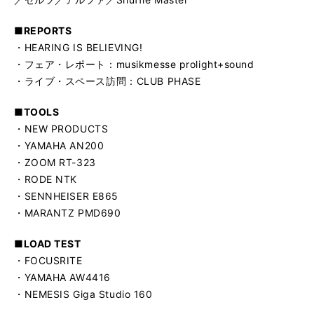
■REPORTS
・HEARING IS BELIEVING!
・フェア・レポート：musikmesse prolight+sound
・ライブ・スペース訪問：CLUB PHASE
■TOOLS
・NEW PRODUCTS
・YAMAHA AN200
・ZOOM RT-323
・RODE NTK
・SENNHEISER E865
・MARANTZ PMD690
■LOAD TEST
・FOCUSRITE
・YAMAHA AW4416
・NEMESIS Giga Studio 160