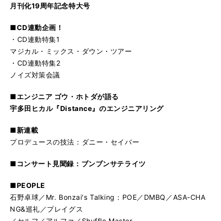
月刊化19周年記念特大号
■CD連動企画！
・CD連動特集1
マジカル・ミックス・ダウン・ツアー
・CD連動特集2
ノイズ対策会議
■エンジニア ゴウ・ホトダが語る
宇多田ヒカル『Distance』のエンジニアリング
■新連載
プロデュースの技法：ダニー・セイバー
■コンサート見聞録：ブンブンサテライツ
■PEOPLE
石野卓球／Mr. Bonzai's Talking：POE／DMBQ／ASA-CHA
NG&巡礼／プレイグス
／セルフ／アルファ／Shuffle Master