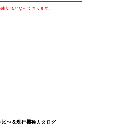
在庫切れとなっております。
 / 特製ステッカー付き
弾き比べ＆現行機種カタログ