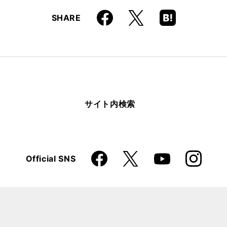
Faceboo
Hatena
X
SHARE
k
Boo
kma
rk
サイト内検索
Faceboo
Instagra
X
Official SNS
YouTube
k
m