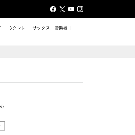
Face
Insta
X
YouT
bo
gr
ub
ok
a
e
ド
ウクレレ
サックス、管楽器
m
%)