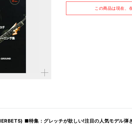
品種
雑誌
この商品は現在、
仕様
A4変形判 / 224ページ
拡大す
る
ERBETS) ■特集：グレッチが欲しい!注目の人気モデル