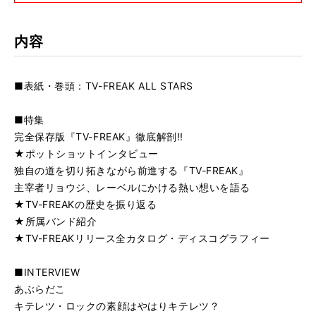
仕様
A5判 / 180ページ / CD付き
内容
■表紙・巻頭：TV-FREAK ALL STARS
■特集
完全保存版『TV-FREAK』徹底解剖!!
★ポットショットインタビュー
独自の道を切り拓きながら前進する『TV-FREAK』
主宰者リョウジ、レーベルにかける熱い想いを語る
★TV-FREAKの歴史を振り返る
★所属バンド紹介
★TV-FREAKリリース全カタログ・ディスコグラフィー
■INTERVIEW
あぶらだこ
キテレツ・ロックの素顔はやはりキテレツ？