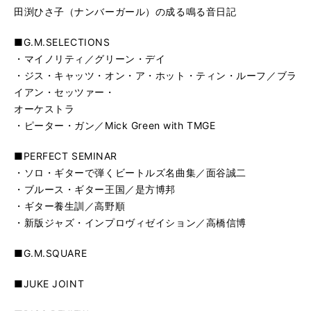
田渕ひさ子（ナンバーガール）の成る鳴る音日記
■G.M.SELECTIONS
・マイノリティ／グリーン・デイ
・ジス・キャッツ・オン・ア・ホット・ティン・ルーフ／ブラ
イアン・セッツァー・
オーケストラ
・ピーター・ガン／Mick Green with TMGE
■PERFECT SEMINAR
・ソロ・ギターで弾くビートルズ名曲集／面谷誠二
・ブルース・ギター王国／是方博邦
・ギター養生訓／高野順
・新版ジャズ・インプロヴィゼイション／高橋信博
■G.M.SQUARE
■JUKE JOINT