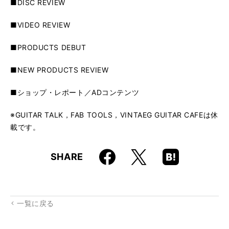
■DISC REVIEW
■VIDEO REVIEW
■PRODUCTS DEBUT
■NEW PRODUCTS REVIEW
■ショップ・レポート／ADコンテンツ
※GUITAR TALK，FAB TOOLS，VINTAEG GUITAR CAFEは休
載です。
Faceboo
Hatena
X
SHARE
k
Boo
kma
rk
一覧に戻る