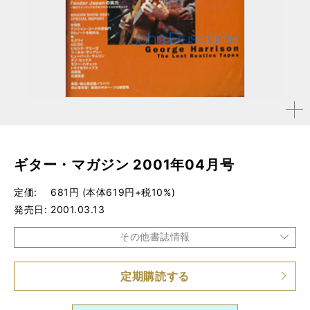
拡大す
る
ギター・マガジン 2001年04月号
定価
681円 (本体619円+税10%)
発売日
2001.03.13
その他書誌情報
定期購読する
品種
雑誌
仕様
A4変形判 / 280ページ