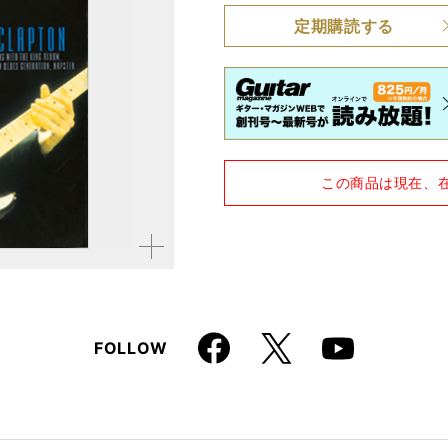
定期購読する
品種
雑誌
仕様
A4変形判
この商品は現在、
拡大す
る
Faceboo
X
FOLLOW
Youtube
k