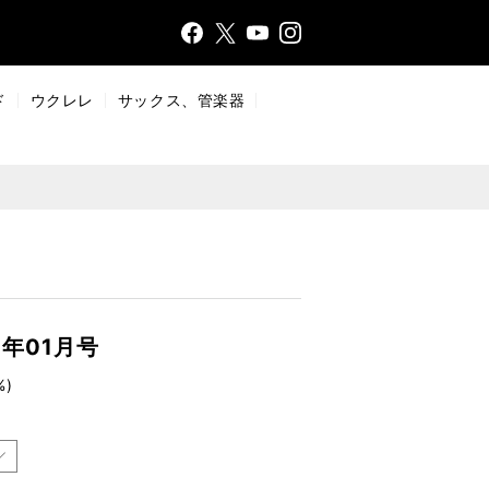
Face
Insta
X
YouT
bo
gr
ub
ok
a
e
ド
ウクレレ
サックス、管楽器
m
1年01月号
%)