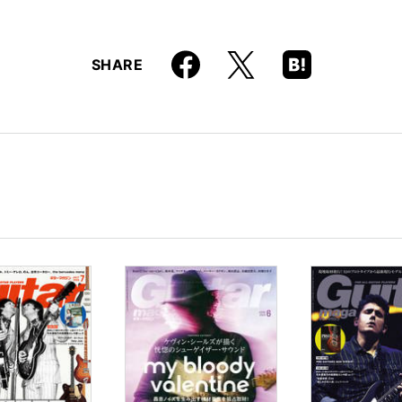
Faceboo
Hatena
X
SHARE
k
Boo
kma
rk